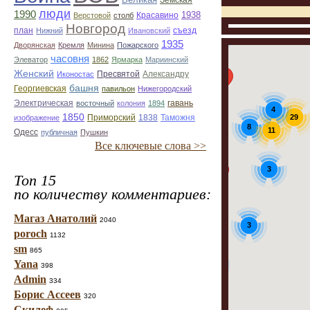
Земская
люди
1990
1938
Красавино
Верстовой
столб
Новгород
план
Нижний
Ивановский
съезд
3
1935
Дворянская
Кремля
Минина
Пожарского
часовня
Элеватор
1862
Ярмарка
Мариинский
Женский
Иконостас
Пресвятой
Александру
башня
Георгиевская
павильон
Нижегородский
Электрическая
восточный
колония
1894
гавань
4
1850
29
Приморский
Таможня
изображение
1838
8
11
Одесс
публичная
Пушкин
Все ключевые слова >>
3
Топ 15
по количеству комментариев:
Магаз Анатолий
2040
3
poroch
1132
sm
865
Yana
2
398
Admin
334
Борис Ассеев
320
Скилеф