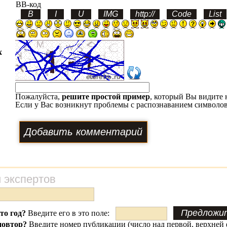
BB-код
х
Пожалуйста,
решите простой пример
, который Вы видите 
Если у Вас возникнут проблемы с распознаванием символов
 экспертов
это год?
Введите его в это поле:
повтор?
Введите
номер публикации
(число над первой, верхней 