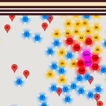
10
22
23
7
7
2
21
26
27
30
58
30
84
49
2
68
6
64
118
119
2
458
30
6
12
1054
2
138
1099
184
14
26
6
142
9
169
5
13
5
6
14
8
9
7
6
4
5
2
7
5
6