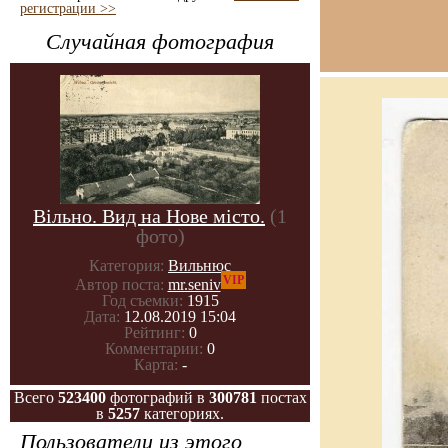
регистрации >>
Случайная фотография
Вільно. Вид на Нове місто.
(1
фото)
Категория:
Вильнюс
VIP
Автор поста:
mr.seniv
Год съемки:
1915
Дата:
12.08.2019 15:04
Рейтинг:
0
Комментарии:
0
Карта:
-
Всего
523400
фотографий в
300781
постах
в
5257
категориях.
Пользователи из этого