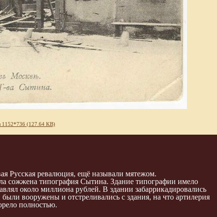
 1152*736 (127.64 KB)
вая Русская ревалюция, ещё называли мятежом.
была сожжена типография Сытина. Здание типографии имело
влял около миллиона рублей. В здании забаррикадировались
 были вооружены и отстреливались с здания, на что артилерия
горело полностью.