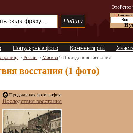
ЭтоРетро.
(!)
Подпишись
И у
о
Популярные фото
Комментарии
Участ
 страница
>
Россия
>
Москва
> Последствия восстания
вия восстания (1 фото)
Предыдущая фотография:
Последствия восстания