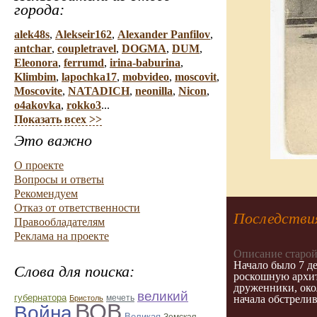
города:
alek48s
,
Alekseir162
,
Alexander Panfilov
,
antchar
,
coupletravel
,
DOGMA
,
DUM
,
Eleonora
,
ferrumd
,
irina-baburina
,
Klimbim
,
lapochka17
,
mobvideo
,
moscovit
,
Moscovite
,
NATADICH
,
neonilla
,
Nicon
,
o4akovka
,
rokko3
...
Показать всех >>
Это важно
О проекте
Вопросы и ответы
Рекомендуем
Отказ от ответственности
Последстви
Правообладателям
Реклама на проекте
Описание старой
Начало было 7 д
Слова для поиска:
роскошную архит
друженники, око
великий
губернатора
мечеть
начала обстрелив
Бристоль
ВОВ
Война
Великая