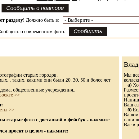
ет разделу!
Должно быть в:
ообщить о современном фото:
Влад
 фотографии старых городов.
Мы все
х... таких, какими они были 20, 30, 50 и более лет
колле
а)
Хот
дома, общественные учереждения...
Размес
роекте >>
проект
Напиши
о:
Ваш са
еты >>
б)
Есл
Вашему
а старые фото с доставкой в фейсбук - нажмите
напиши
Вас в р
ся проект в целом - нажмите: