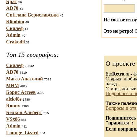
Брат
56
AD70
52
Світлана Бериславська
49
Не соответству
Klimbim
48
Скилеф
41
Это не ретро!
С
Admin
40
Crakodil
33
Топ 15 географов:
О проекте
Скилеф
22332
AD70
7819
Eto
Retro
.ru -
Магаз Анатолий
Старых, любимы
7529
назад.
МНМ
4912
Улицы, жилые 
Борис Ассеев
Подробнее о п
3339
alek48s
1488
Также полезн
Ronny
1390
Вопросы и отв
Белков Альберт
515
Подпишитесь н
VSx86
446
"нравится":
Admin
411
Если понравил
Lounge_Lizard
364