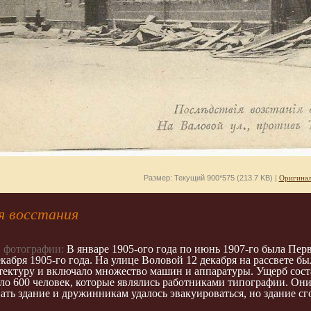
Размер: Текущий 900*575 (213.7 KB) |
Оригинал
я восстания
 фотографии:
В январе 1905-ого года по июнь 1907-го была Пер
екабря 1905-го года. На улице Воловой 12 декабря на рассвете 
ектуру и включало множество машин и аппаратуры. Ущерб соста
ло 600 человек, которые являлись работниками типографии. Они
ать здание и дружинникам удалось эвакуироваться, но здание с