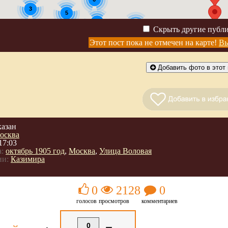
3
5
3
2
Скрыть другие публ
3
Этот пост пока не отмечен на карте!
Вы
Добавить фото в этот 
казан
осква
17:03
:
октябрь 1905 год
,
Москва
,
Улица Воловая
ии:
Казимира
0
2128
0
голосов
просмотров
комментариев
0