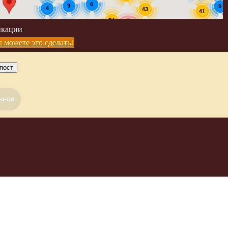
6
9
9
4
43
41
54
икации
190
3
 можете это сделать!
пост