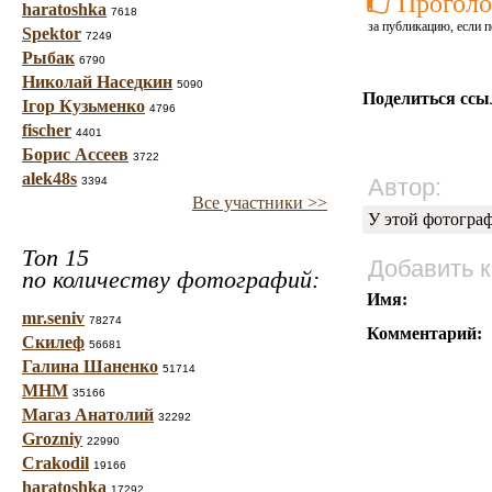
Проголо
haratoshka
7618
за публикацию, если п
Spektor
7249
Рыбак
6790
Николай Наседкин
5090
Поделиться ссы
Ігор Кузьменко
4796
fischer
4401
Борис Ассеев
3722
alek48s
Автор:
3394
Все участники >>
У этой фотогра
Топ 15
Добавить 
по количеству фотографий:
Имя:
mr.seniv
78274
Комментарий:
Скилеф
56681
Галина Шаненко
51714
МНМ
35166
Магаз Анатолий
32292
Grozniy
22990
Crakodil
19166
haratoshka
17292