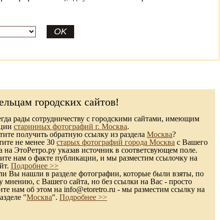
ельцам городских сайтов!
гда рады сотрудничеству с городскими сайтами, имеющим
кции
старинных фотографий г. Москва
.
ите получить обратную ссылку из раздела
Москва
?
тите не менее 30
старых фотографий города Москва
с Вашего
а на ЭтоРетро.ру указав источник в соответсвующем поле.
те нам о факте публикации, и мы разместим ссылочку на
йт.
Подробнее >>
и Вы нашли в разделе фотографии, которые были взяты, по
 мнению, с Вашего сайта, но без ссылки на Вас - просто
те нам об этом на info@etoretro.ru - мы разместим ссылку на
азделе "
Москва
".
Подробнее >>