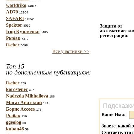
worldriko
14815
AD70
12104
SAFARI
11552
Spektor
Защита от
8532
автоматически
Ігор Кузьменко
8485
регистраций:
Рыбак
7377
fischer
6098
Все участники >>
Топ 15
по дополненным публикациям:
fischer
459
korostenec
436
Nadezda Mihhailova
186
Магаз Анатолий
184
Подсказки
Борис Ассеев
178
Ваше Имя:
Рыбак
156
ggeolog
88
Знаете, какой 
kuban46
59
Считаете, это 