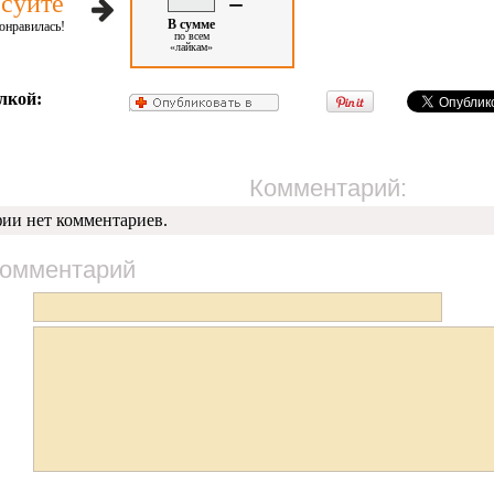
=
суйте
В сумме
онравилась!
по всем
«лайкам»
лкой:
Комментарий:
фии нет комментариев.
комментарий