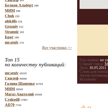
305
Белков Альберт
299
МНМ
298
Chuk
220
alek48s
216
Grozniy
212
Strannic
202
Брат
198
mr.seniv
174
Все участники >>
Топ 15
Год съемки:
не у
по количеству публикаций:
Старый город:
М
Дата:
30.05.2011 
Слова для поиска
mr.seniv
45225
Автор публикац
Скилеф
Источник:
40848
Галина Шаненко
32703
МНМ
26542
Магаз Анатолий
25449
Crakodil
17967
AD70
7743