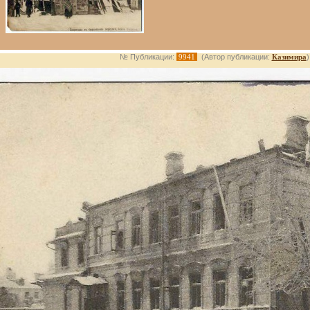
№ Публикации:
9941
(Автор публикации:
Казимира
)