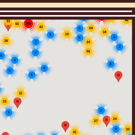
3
122
18
5
6
43
73
10
115
8
82
46
33
269
55
42
69
6
18
10
5
5
6
28
24
2
2
56
2
5
2
5
5
5
5
11
15
2
5
24
27
4
34
41