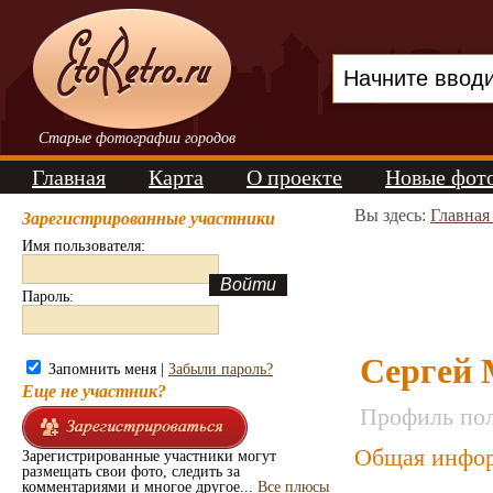
Старые фотографии городов
Главная
Карта
О проекте
Новые фот
Вы здесь:
Главная
Зарегистрированные участники
Имя пользователя:
Пароль:
Сергей
Запомнить меня |
Забыли пароль?
Еще не участник?
Профиль пол
Общая инфор
Зарегистрированные участники могут
размещать свои фото, следить за
комментариями и многое другое...
Все плюсы