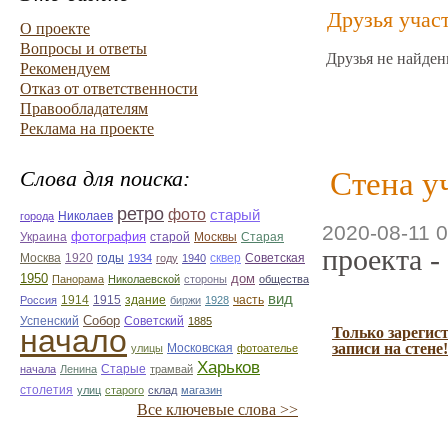
Друзья учас
О проекте
Вопросы и ответы
Друзья не найден
Рекомендуем
Отказ от ответственности
Правообладателям
Реклама на проекте
Стена у
Слова для поиска:
ретро
фото
старый
Николаев
города
2020-08-11 0
фотография
Украина
Старая
старой
Москвы
проекта -
Москва
1920
годы
сквер
1934
году
1940
Советская
1950
дом
Панорама
Николаевской
стороны
общества
вид
1914
1915
здание
Россия
биржи
1928
часть
Собор
Успенский
Советский
1885
начало
Только зарегис
записи на стене!
улицы
Московская
фотоателье
Харьков
Старые
начала
Ленина
трамвай
столетия
улиц
старого
склад
магазин
Все ключевые слова >>