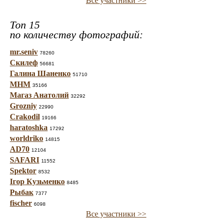
Все участники >>
Топ 15
по количеству фотографий:
mr.seniv
78260
Скилеф
56681
Галина Шаненко
51710
МНМ
35166
Магаз Анатолий
32292
Grozniy
22990
Crakodil
19166
haratoshka
17292
worldriko
14815
AD70
12104
SAFARI
11552
Spektor
8532
Ігор Кузьменко
8485
Рыбак
7377
fischer
6098
Все участники >>