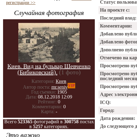
Статус пользова
регистрации >>
На проекте с:
Случайная фотография
Последний вход:
Комментарии:
Добавлено публ
Добавлено фото
Дополнено публ
Отмечено на ка
Киев. Вид на бульвар Шевченко
Просмотрено пу
(Бибиковский).
(1 фото)
Просмотрено пу
последний месяц
Категория:
Киев
VIP
Просмотрено пуб
Автор поста:
mr.seniv
Год съемки:
1905
Адрес электрон
Дата:
08.12.2018 12:09
Рейтинг:
0
ICQ:
Комментарии:
0
Город:
Карта:
-
Дата рождения:
Всего
523365
фотографий в
300758
постах
До следующего 
в
5257
категориях.
Это важно