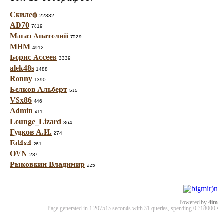
Скилеф
22332
AD70
7819
Магаз Анатолий
7529
МНМ
4912
Борис Ассеев
3339
alek48s
1488
Ronny
1390
Белков Альберт
515
VSx86
446
Admin
411
Lounge_Lizard
364
Гудков А.И.
274
Ed4x4
261
OVN
237
Рыковкин Владимир
225
Powered by
4im
Page generated in 1.207515 seconds with 31 queries, spending 0.31800