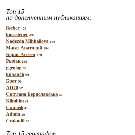
Топ 15
по дополненным публикациям:
fischer
459
korostenec
436
Nadezda Mihhailova
186
Магаз Анатолий
184
Борис Ассеев
178
Рыбак
156
ggeolog
88
kuban46
59
Брат
56
AD70
52
Світлана Бериславська
49
Klimbim
48
Скилеф
41
Admin
40
Crakodil
33
Топ 15 географов: