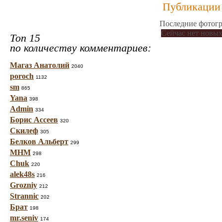
Публикации 
Последние фотогр
Сейчас нет новых
Топ 15
по количеству комментариев:
Магаз Анатолий
2040
poroch
1132
sm
865
Yana
398
Admin
334
Борис Ассеев
320
Скилеф
305
Белков Альберт
299
МНМ
298
Chuk
220
alek48s
216
Grozniy
212
Strannic
202
Брат
198
mr.seniv
174