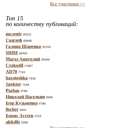
Все участники >>
Топ 15
по количеству публикаций:
mr.seniv
45211
Скилеф
40848
Галина Шаненко
32703
МНМ
26542
Магаз Анатолий
25449
Crakodil
17967
AD70
7743
haratoshka
7618
Spektor
7249
Рыбак
6790
Николай Наседкин
5090
Ігор Кузьменко
4796
fischer
4401
Борис Ассеев
3722
alek48s
3394