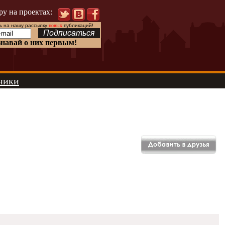
ру на проектах:
 на нашу рассылку
новых
публикаций!
знавай о них первым!
ники