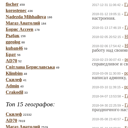
fischer
-
Г
459
2017-12-31 11:06:42
korostenec
436
-
Г
2018-01-12 19:05:11
Nadezda Mihhailova
186
настроения.
Магаз Анатолий
184
-
Г
2018-01-13 17:46:19
Борис Ассеев
178
Рыбак
-
Н
156
2018-02-05 20:52:15
ggeolog
88
-
Н
2018-02-06 17:54:42
kuban46
59
работу над своим
Брат
56
-
p
2018-02-23 00:07:43
AD70
52
справедливое и с
Світлана Бериславська
49
-
p
Klimbim
2018-03-09 11:30:00
48
написал админку,
Скилеф
41
Admin
-
p
40
2018-03-10 11:39:15
Crakodil
33
-
Г
2018-04-07 13:53:58
Топ 15 географов:
-
Г
2018-04-30 22:25:59
праздничного нас
Скилеф
22332
-
Г
2018-05-08 23:40:57
AD70
7819
Магаз Анатолий
-
E
7529