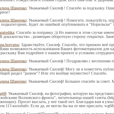
алина Шаненко
: Уважаемый Скилеф ! Спасибо за подсказку. Ош
рное?
алина Шаненко
: Уважаемый Скилеф ! Помогите, пожалуйста, оп
в подкатегориях. Будет ли ошибкой опубликовать в "Норильске" 
aratoshka
: Спасибо за поправку :)) Но именно в этом случае име
В доказательство - размещаю оборотную сторону открытки. Заня
ana.borvatsu
: Здравствуйте, Скилеф. Спасибо, что приняли моё п
 Вами возможность использования Ваших фотоматериалов для одн
 расскажу Вам подробнее о нашем проекте и условиях сотруднич
алина Шаненко
: Уважаемый Скилеф ! Поздравляю с весенними п
алина Шаненко
: Уважаемый Скилеф! Могу ли я поместить публ
общий раздел "разное"? Или это вообще неуместно? Спасибо.
алина Шаненко
: Уважаемый Скилеф! Большое спасибо за совет. 
g68
: Уважаемый Скилеф, на фотографии, которую вы представил
войсками Волховского фронта", читательница нашей газеты (http:/
 женщин). Просит выслать, у нее такой нет. Благодаря вам я узн
ем 113 килобайт. Если да, не могли бы вы ее мне прислать: wg68
tas
: Уважаемый Скилеф!Привет!Вы выложили одну редкую фотог