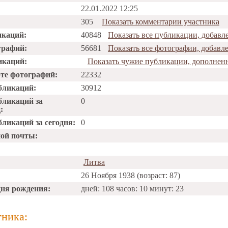
22.01.2022 12:25
305
Показать комментарии участника
икаций:
40848
Показать все публикации, добав
графий:
56681
Показать все фотографии, добав
икаций:
Показать чужие публикации, дополне
рте фотографий:
22332
бликаций:
30912
бликаций за
0
:
ликаций за сегодня:
0
ной почты:
Литва
26 Ноября 1938 (возраст: 87)
дня рождения:
дней: 108 часов: 10 минут: 23
тника: