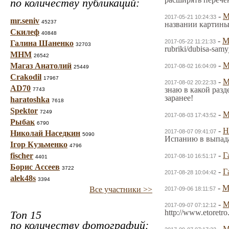
по количеству публикаций:
-
2017-05-21 10:24:33
mr.seniv
45237
названии картины
Скилеф
40848
-
2017-05-22 11:21:33
Галина Шаненко
32703
rubriki/dubisa-sam
МНМ
26542
-
Магаз Анатолий
2017-08-02 16:04:09
25449
Crakodil
17967
-
2017-08-02 20:22:33
AD70
знаю в какой разд
7743
заранее!
haratoshka
7618
Spektor
7249
-
2017-08-03 17:43:52
Рыбак
6790
-
Н
2017-08-07 09:41:07
Николай Наседкин
5090
Испанию в выпада
Ігор Кузьменко
4796
-
Г
fischer
2017-08-10 16:51:17
4401
Борис Ассеев
3722
-
Г
2017-08-28 10:04:42
alek48s
3394
-
Все участники >>
2017-09-06 18:11:57
-
2017-09-07 07:12:12
http://www.etoretr
Топ 15
по количеству фотографий:
-