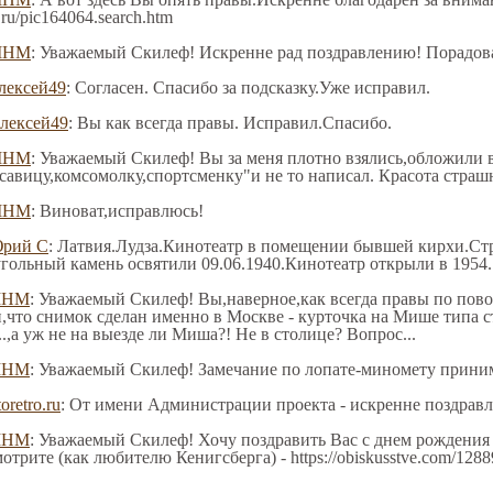
.ru/pic164064.search.htm
МНМ
: Уважаемый Скилеф! Искренне рад поздравлению! Порадова
лексей49
: Согласен. Спасибо за подсказку.Уже исправил.
лексей49
: Вы как всегда правы. Исправил.Спасибо.
МНМ
: Уважаемый Скилеф! Вы за меня плотно взялись,обложили
асавицу,комсомолку,спортсменку"и не то написал. Красота страш
МНМ
: Виноват,исправлюсь!
рий С
: Латвия.Лудза.Кинотеатр в помещении бывшей кирхи.Стро
гольный камень освятили 09.06.1940.Кинотеатр открыли в 1954.
МНМ
: Уважаемый Скилеф! Вы,наверное,как всегда правы по пов
,что снимок сделан именно в Москве - курточка на Мише типа с
..,а уж не на выезде ли Миша?! Не в столице? Вопрос...
МНМ
: Уважаемый Скилеф! Замечание по лопате-миномету приним
oretro.ru
: От имени Администрации проекта - искренне поздрав
МНМ
: Уважаемый Скилеф! Хочу поздравить Вас с днем рождения 
трите (как любителю Кенигсберга) - https://obiskusstve.com/12889