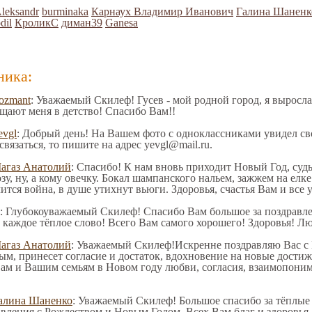
Aleksandr
burminaka
Карнаух Владимир Иванович
Галина Шаненк
dil
КроликС
диман39
Ganesa
ника:
ozmant
: Уважаемый Скилеф! Гусев - мой родной город, я выросл
щают меня в детство! Спасибо Вам!!
evgl
: Добрый день! На Вашем фото с одноклассниками увидел св
связаться, то пишите на адрес yevgl@mail.ru.
агаз Анатолий
: Спасибо! К нам вновь приходит Новый Год, судь
у, ну, а кому овечку. Бокал шампанского нальем, зажжем на елке
ится война, в душе утихнут вьюги. Здоровья, счастья Вам и все
: Глубокоуважаемый Скилеф! Спасибо Вам большое за поздравле
с каждое тёплое слово! Всего Вам самого хорошего! Здоровья! Л
агаз Анатолий
: Уважаемый Скилеф!Искренне поздравляю Вас с
ым, принесет согласие и достаток, вдохновение на новые достиж
м и Вашим семьям в Новом году любви, согласия, взаимопоним
алина Шаненко
: Уважаемый Скилеф! Большое спасибо за тёплые 
авления с Рождеством и Новым Годом. Всех Вам благ и здоровья.