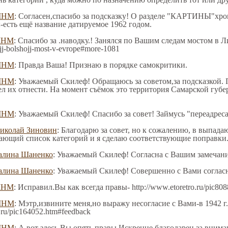
МНМ
: Согласен,спасибо за подсказку! О разделе "КАРТИНЫ"хр
-есть ещё название датируемое 1962 годом.
МНМ
: Спасибо за .наводку.! Занялся по Вашим следам мостом в Лид
yjj-bolshojj-most-v-evrope#more-1081
МНМ
: Правда Ваша! Признаю в порядке самокритики.
МНМ
: Уважаемый Скилеф! Обращаюсь за советом,за подсказкой. П
ел их отнести. На момент съёмок это территория Самарской губе
МНМ
: Уважаемый Скилеф! Спасибо за совет! Займусь "переадрес
иколай Зиновин
: Благодарю за совет, но к сожалению, в выпад
ющий список категорий и я сделаю соответствующие поправки
алина Шаненко
: Уважаемый Скилеф! Согласна с Вашим замечани
алина Шаненко
: Уважаемый Скилеф! Совершенно с Вами согласна
МНМ
: Исправил.Вы как всегда правы- http://www.etoretro.ru/pic80
МНМ
: Мэтр,извините меня,но выражу несогласие с Вами-в 1942 г
o.ru/pic164052.htm#feedback
МНМ
: А вот здесь Вы опять правы.Искренне благодарен за внима