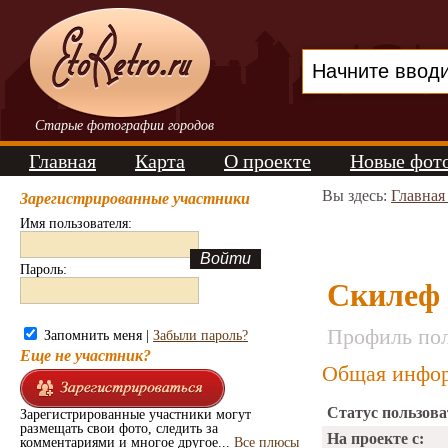
Старые фотографии городов
Главная
Карта
О проекте
Новые фот
Вы здесь:
Главная
Зарегистрированные участники
Имя пользователя:
Пароль:
Скилеф
Профиль пол
Запомнить меня |
Забыли пароль?
Еще не участник?
Общая инфор
Статус пользова
Зарегистрированные участники могут
размещать свои фото, следить за
На проекте с:
комментариями и многое другое...
Все плюсы