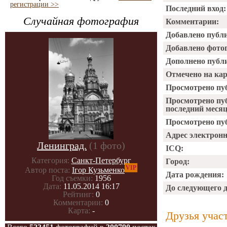
регистрации >>
Последний вход:
Случайная фотография
Комментарии:
Добавлено публ
Добавлено фото
Дополнено публ
Отмечено на ка
Просмотрено пу
Просмотрено пу
последний месяц
Просмотрено пуб
Адрес электрон
Ленинград.
(1 фото)
ICQ:
Категория:
Санкт-Петербург
Город:
VIP
Автор поста:
Ігор Кузьменко
Дата рождения:
Год съемки:
1956
Дата:
11.05.2014 16:17
До следующего 
Рейтинг:
0
Комментарии:
0
Карта:
-
Друзья учас