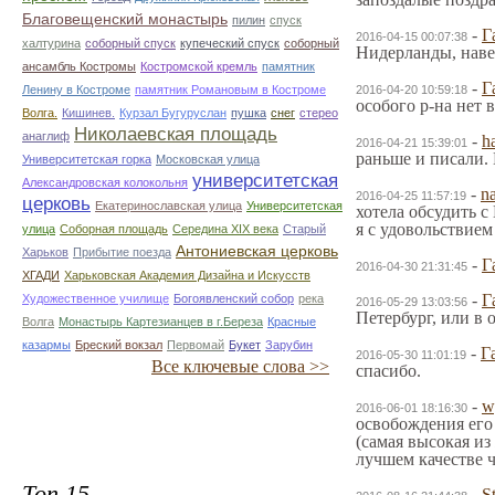
Благовещенский монастырь
пилин
спуск
-
Г
2016-04-15 00:07:38
халтурина
соборный спуск
купеческий спуск
соборный
Нидерланды, наве
ансамбль Костромы
Костромской кремль
памятник
-
Г
Ленину в Костроме
памятник Романовым в Костроме
2016-04-20 10:59:18
особого р-на нет 
Волга.
Кишинев.
Курзал Бугуруслан
пушка
снег
стерео
Николаевская площадь
анаглиф
-
h
2016-04-21 15:39:01
раньше и писали. 
Университетская горка
Московская улица
университетская
Александровская колокольня
-
n
2016-04-25 11:57:19
церковь
Екатеринославская улица
Университетская
хотела обсудить с
я с удовольствием
улица
Соборная площадь
Середина XIX века
Старый
Антониевская церковь
Харьков
Прибытие поезда
-
Г
2016-04-30 21:31:45
ХГАДИ
Харьковская Академия Дизайна и Искусств
-
Г
Художественное училище
Богоявленский собор
река
2016-05-29 13:03:56
Петербург, или в 
Волга
Монастырь Картезианцев в г.Береза
Красные
казармы
Бреский вокзал
Первомай
Букет
Зарубин
-
Г
2016-05-30 11:01:19
Все ключевые слова >>
спасибо.
-
w
2016-06-01 18:16:30
освобождения его 
(самая высокая из
лучшем качестве ч
Топ 15
-
S