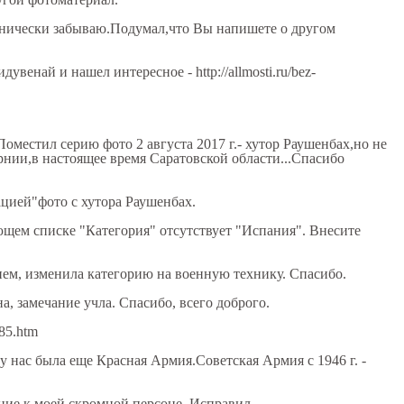
онически забываю.Подумал,что Вы напишете о другом
увенай и нашел интересное - http://allmosti.ru/bez-
оместил серию фото 2 августа 2017 г.- хутор Раушенбах,но не
рнии,в настоящее время Саратовской области...Спасибо
ацией"фото с хутора Раушенбах.
ающем списке "Категория" отсутствует "Испания". Внесите
.
ем, изменила категорию на военную технику. Спасибо.
, замечание учла. Спасибо, всего доброго.
885.htm
.у нас была еще Красная Армия.Советская Армия с 1946 г. -
ние к моей скромной персоне. Исправил -