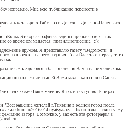
ибку исправлю. Мне всю публикацию перенести в
ределить категорию Таймыра и Диксона. Долгано-Ненецкого
?
нно пЕоны. Это орфография середины прошлого века, так
тно со временем меняется "правильнописание" :)))
редложение дружбы. Я представляю газету "Ведомости" и
ого из проектов нашего издания. Если Вас это интересует, то
ества.
раздниками. Здоровья и благополучия Вам и вашим близким.
икацию по коллекции тканей Эрмитажа в категорию Санкт-
Мне очень важно Ваше мнение. Я так и поступлю. Ещё раз
и "Возвращение жителей г.Тихвина в родной город после
/vera-eskom.ru/2016/01/boyatsya-ne-nado/) опознала свою маму
ал фамилию автора. Возможно, у вас есть эта фотография в
@mail.ru
рафию Освобождения Одессы аналогов которой нет в