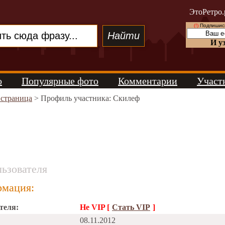
ЭтоРетро.
(!)
Подпишись
И у
о
Популярные фото
Комментарии
Участ
 страница
> Профиль участника: Скилеф
ьзователя
мация:
теля:
Не VIP [
Стать VIP
]
08.11.2012