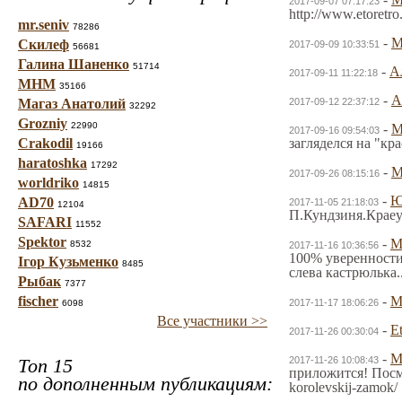
2017-09-07 07:17:23
http://www.etoretro
mr.seniv
78286
-
Скилеф
2017-09-09 10:33:51
56681
Галина Шаненко
51714
-
А
2017-09-11 11:22:18
МНМ
35166
-
А
Магаз Анатолий
2017-09-12 22:37:12
32292
Grozniy
22990
-
2017-09-16 09:54:03
Crakodil
загляделся на "кр
19166
haratoshka
17292
-
2017-09-26 08:15:16
worldriko
14815
-
Ю
AD70
2017-11-05 21:18:03
12104
П.Кундзиня.Краеу
SAFARI
11552
Spektor
-
8532
2017-11-16 10:36:56
100% уверенности
Ігор Кузьменко
8485
слева кастрюлька.
Рыбак
7377
fischer
-
2017-11-17 18:06:26
6098
Все участники >>
-
Et
2017-11-26 00:30:04
-
Топ 15
2017-11-26 10:08:43
приложится! Посмо
по дополненным публикациям:
korolevskij-zamok/