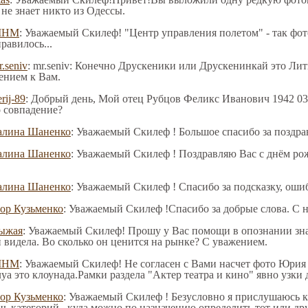
 не знает никто из Одессы.
МНМ
: Уважаемый Скилеф! "Центр управления полетом" - так фо
равилось...
r.seniv
: mr.seniv: Конечно Друскеники или Друскенинкай это Лит
ением к Вам.
rij-89
: Добрый день, Mой отец Рубцов Феликс Иванович 1942 03 
о совпадение?
алина Шаненко
: Уважаемый Скилеф ! Большое спасибо за поздра
алина Шаненко
: Уважаемый Скилеф ! Поздравляю Вас с днём рож
алина Шаненко
: Уважаемый Скилеф ! Спасибо за подсказку, оши
гор Кузьменко
: Уважаемый Скилеф !Спасибо за добрые слова. С
ыжая
: Уважаемый Скилеф! Прошу у Вас помощи в опознании зна
й видела. Во сколько он ценится на рынке? С уважением.
МНМ
: Уважаемый Скилеф! Не согласен с Вами насчет фото Юрия
луа это клоунада.Рамки раздела "Актер театра и кино" явно у
гор Кузьменко
: Уважаемый Скилеф ! Безусловно я прислушаюсь к
нь категорий , куда можно по назначению определить тот или др