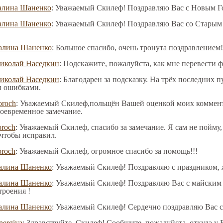
алина Шаненко
: Уважаемый Скилеф! Поздравляю Вас с Новым Го
алина Шаненко
: Уважаемый Скилеф! Поздравляю Вас со Старым
алина Шаненко
: Большое спасибо, очень тронута поздравлением!
иколай Наседкин
: Подскажите, пожалуйста, как мне перевести 
иколай Наседкин
: Благодарен за подсказку. На трёх последних
и ошибками.
oroch
: Уважаемый Скилеф,польщён Вашей оценкой моих коммента
воевременное замечание.
oroch
: Уважаемый Скилеф, спасибо за замечание. Я сам не пойму,
 чтобы исправил.
oroch
: Уважаемый Скилеф, огромное спасибо за помощь!!!
алина Шаненко
: Уважаемый Скилеф! Поздравляю с праздником, 
алина Шаненко
: Уважаемый Скилеф! Поздравляю Вас с майским 
троения !
алина Шаненко
: Уважаемый Скилеф! Сердечно поздравляю Вас с
nergiya
: Здравствуйте, Скилеф! Сообщите, пожалуйста, откуда у