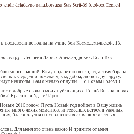
о
tehdir
deladavno
nana.borvatsu
Stas
Serij-89
fotokoot
Сергей
а в послевоеннве годны на улице Зои Космодемьянской, 13.
ою сестру - Леошеня Лариса Александровна. Если Вам
бою многогранной. Кому подарит он козла, ну, а кому барана.
 свечки. Сердечно пожелаем, мы, добра, любви друг другу.
 уйдут невзгоды. Вам я желаю от души — с Новым Годом!!!
ние и добрые слова о моих публикациях. Еслиб Вы знали, как
юбви! Красоты и Удачи! Ирина
 Новым 2016 годом. Пусть Новый год войдет в Вашу жизнь
ения, много ярких моментов, интересных встреч и удачных
ания, благополучия и исполнения всех ваших заветных
слова. Для меня это очень важно.И примите от меня
 Спасибо!