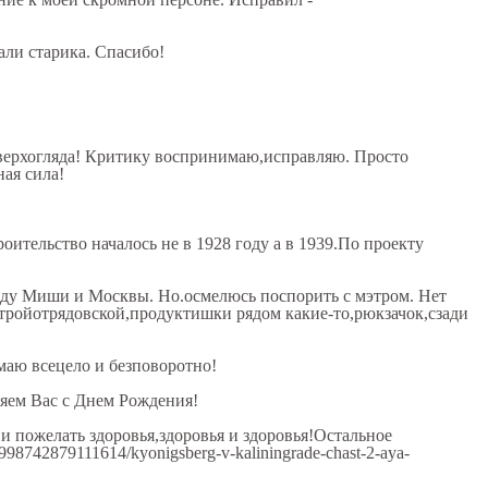
ли старика. Спасибо!
 верхогляда! Критику воспринимаю,исправляю. Просто
ная сила!
ительство началось не в 1928 году а в 1939.По проекту
оду Миши и Москвы. Но.осмелюсь поспорить с мэтром. Нет
тройотрядовской,продуктишки рядом какие-то,рюкзачок,сзади
аю всецело и безповоротно!
ляем Вас с Днем Рождения!
и пожелать здоровья,здоровья и здоровья!Остальное
98742879111614/kyonigsberg-v-kaliningrade-chast-2-aya-