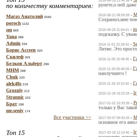
2016-08-16 21:44:38
по количеству комментариев:
рунете,о ней даже
-
2016-08-21 08:56:59
Магаз Анатолий
2040
Сохранил,мне пон
poroch
1132
-
m
sm
2016-09-29 11:04:41
865
подсказку. С уваж
Yana
398
Admin
-
Se
334
2016-11-01 22:28:42
Литве. Это прост
Борис Ассеев
320
Скилеф
305
-
Г
2016-11-05 15:48:45
Белков Альберт
299
-
Г
2016-11-26 00:48:28
МНМ
298
наилучшего !
Chuk
220
-
Г
alek48s
2016-11-26 10:10:42
216
Grozniy
212
-
І
2016-12-28 16:23:34
Strannic
202
-
Р
Брат
2017-01-02 10:33:39
198
только у Вас тако
mr.seniv
174
Все участники >>
-
2017-03-07 09:42:43
основное его амп
Топ 15
-
І
2017-03-18 12:14:40
расширять перече