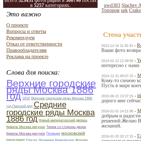
Всего
523451
фотографий в
300790
постах
в
5257
категориях.
uwd383
Slachev 
Топоров
spk
Crako
Это важно
О проекте
Вопросы и ответы
Стена участ
Рекомендуем
Отказ от ответственности
-
R
2013-12-16 11:35:33
Правообладателям
Ваши фото возвра
Реклама на проекте
-
Y
2014-01-12 12:39:59
интересно с нами 
Слова для поиска:
-
М
2014-12-31 09:07:15
Верхние городские
Кому-то синюю коз
Пусть в мире конч
ряды Москва 1886
год
-
iii
2015-06-21 13:37:15
1816
Верхние городские ряды Москва 1886
дорого мне сейча
Средние
год Панской ряд
городские ряды Москва
-
М
2016-01-01 14:21:08
добрым и радостн
1886 год
решений.Желаю Ва
Новый императорский дворец
желаний.
Крмель Москва рисунок
Терем со стороны двора
московский
Крмель Москва рисунок
Полиция
-
Г
2016-01-20 20:17:15
проспект
Горсад
Дружинин Крюковская
Жохово
запоздалые поздр