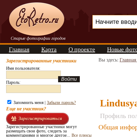
Старые фотографии городов
Главная
Карта
О проекте
Новые фот
Вы здесь:
Главная
Зарегистрированные участники
Имя пользователя:
Пароль:
Lindusy
Запомнить меня |
Забыли пароль?
Еще не участник?
Профиль пол
Общая инфор
Зарегистрированные участники могут
размещать свои фото, следить за
комментариями и многое другое...
Все плюсы