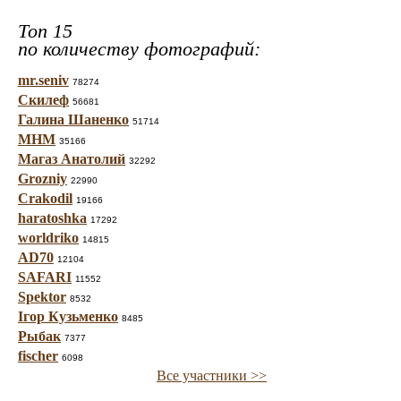
Топ 15
по количеству фотографий:
mr.seniv
78274
Скилеф
56681
Галина Шаненко
51714
МНМ
35166
Магаз Анатолий
32292
Grozniy
22990
Crakodil
19166
haratoshka
17292
worldriko
14815
AD70
12104
SAFARI
11552
Spektor
8532
Ігор Кузьменко
8485
Рыбак
7377
fischer
6098
Все участники >>