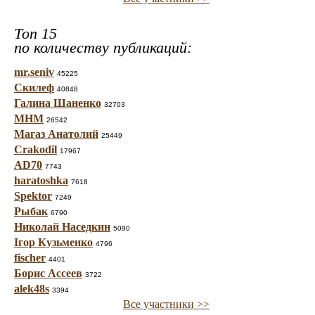
Топ 15
по количеству публикаций:
mr.seniv
45225
Скилеф
40848
Галина Шаненко
32703
МНМ
26542
Магаз Анатолий
25449
Crakodil
17967
AD70
7743
haratoshka
7618
Spektor
7249
Рыбак
6790
Николай Наседкин
5090
Ігор Кузьменко
4796
fischer
4401
Борис Ассеев
3722
alek48s
3394
Все участники >>