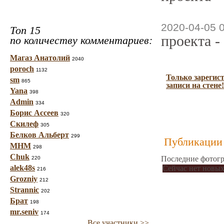
2020-04-05 
Топ 15
проекта -
по количеству комментариев:
Магаз Анатолий
2040
poroch
1132
Только зарегис
sm
865
записи на стене!
Yana
398
Admin
334
Борис Ассеев
320
Скилеф
305
Белков Альберт
299
Публикации 
МНМ
298
Chuk
Последние фотогр
220
alek48s
Сейчас нет новых
216
Grozniy
212
Strannic
202
Брат
198
mr.seniv
174
Все участники >>