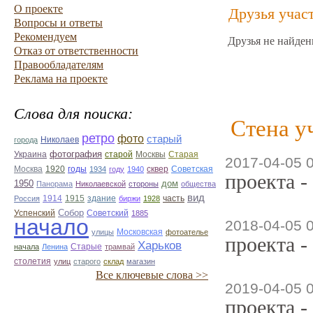
О проекте
Друзья учас
Вопросы и ответы
Рекомендуем
Друзья не найден
Отказ от ответственности
Правообладателям
Реклама на проекте
Слова для поиска:
Стена у
ретро
фото
старый
Николаев
города
фотография
Украина
Старая
старой
Москвы
2017-04-05 
Москва
1920
годы
сквер
1934
году
1940
Советская
проекта -
1950
дом
Панорама
Николаевской
стороны
общества
вид
1914
1915
здание
Россия
биржи
1928
часть
Собор
Успенский
Советский
1885
начало
2018-04-05 
улицы
Московская
фотоателье
проекта -
Харьков
Старые
начала
Ленина
трамвай
столетия
улиц
старого
склад
магазин
Все ключевые слова >>
2019-04-05 
проекта -