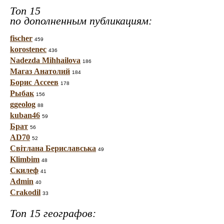
Топ 15
по дополненным публикациям:
fischer
459
korostenec
436
Nadezda Mihhailova
186
Магаз Анатолий
184
Борис Ассеев
178
Рыбак
156
ggeolog
88
kuban46
59
Брат
56
AD70
52
Світлана Бериславська
49
Klimbim
48
Скилеф
41
Admin
40
Crakodil
33
Топ 15 географов: