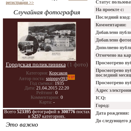
Статус пользова
регистрации >>
На проекте с:
Случайная фотография
Последний вход:
Комментарии:
Добавлено публ
Добавлено фото
Дополнено публ
Отмечено на ка
Просмотрено пу
Городская поликлиника
(1 фото)
Просмотрено пу
Категория:
Корсаков
последний месяц
VIP
Автор поста:
snipppy093
Просмотрено пуб
Год съемки:
1935
Дата:
21.04.2015 22:20
Адрес электрон
Рейтинг:
0
Комментарии:
0
ICQ:
Карта:
-
Город:
Всего
523395
фотографий в
300776
постах
Дата рождения:
в
5257
категориях.
До следующего 
Это важно