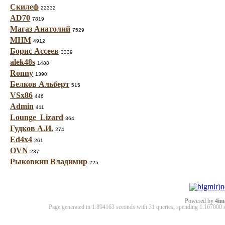
Скилеф
22332
AD70
7819
Магаз Анатолий
7529
МНМ
4912
Борис Ассеев
3339
alek48s
1488
Ronny
1390
Белков Альберт
515
VSx86
446
Admin
411
Lounge_Lizard
364
Гудков А.И.
274
Ed4x4
261
OVN
237
Рыковкин Владимир
225
Powered by
4im
Page generated in 1.894163 seconds with 31 queries, spending 1.16700