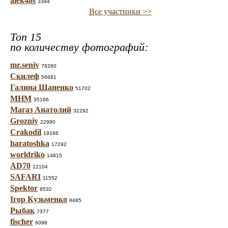
alek48s
3394
Все участники >>
Топ 15
по количеству фотографий:
mr.seniv
78260
Скилеф
56681
Галина Шаненко
51702
МНМ
35166
Магаз Анатолий
32292
Grozniy
22990
Crakodil
19166
haratoshka
17292
worldriko
14815
AD70
12104
SAFARI
11552
Spektor
8532
Ігор Кузьменко
8485
Рыбак
7377
fischer
6098