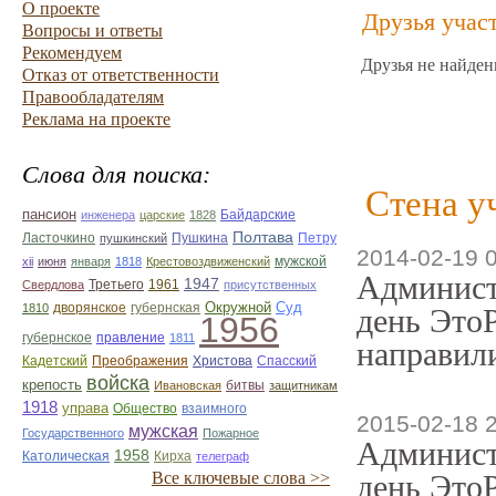
О проекте
Друзья учас
Вопросы и ответы
Рекомендуем
Друзья не найден
Отказ от ответственности
Правообладателям
Реклама на проекте
Слова для поиска:
Стена у
пансион
Байдарские
инженера
царские
1828
Полтава
Ласточкино
Пушкина
Петру
пушкинский
2014-02-19 
мужской
xii
июня
января
1818
Крестовоздвиженский
Админист
1947
Третьего
1961
Свердлова
присутственных
Окружной
Суд
дворянское
губернская
1810
день ЭтоР
1956
губернское
правление
1811
направили
Кадетский
Преображения
Христова
Спасский
войска
крепость
битвы
Ивановская
защитникам
1918
управа
Общество
взаимного
2015-02-18 
мужская
Государственного
Пожарное
Админист
1958
Католическая
Кирха
телеграф
Все ключевые слова >>
день ЭтоР