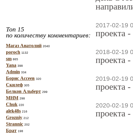
направили
2017-02-19 
Топ 15
проекта -
по количеству комментариев:
Магаз Анатолий
2040
2018-02-19 
poroch
1132
проекта -
sm
865
Yana
398
Admin
334
2019-02-19 
Борис Ассеев
320
проекта -
Скилеф
305
Белков Альберт
299
МНМ
298
Chuk
2020-02-19 
220
alek48s
проекта -
216
Grozniy
212
Strannic
202
Брат
198