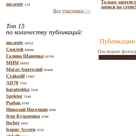
Только зарегис
mr.seniv
174
записи на стене!
Все участники >>
Топ 15
по количеству публикаций:
Публикации 
mr.seniv
45211
Скилеф
40848
Последние фотогр
Галина Шаненко
Сейчас нет новых
32703
МНМ
26542
Магаз Анатолий
25449
Crakodil
17967
AD70
7743
haratoshka
7618
Spektor
7249
Рыбак
6790
Николай Наседкин
5090
Ігор Кузьменко
4796
fischer
4401
Борис Ассеев
3722