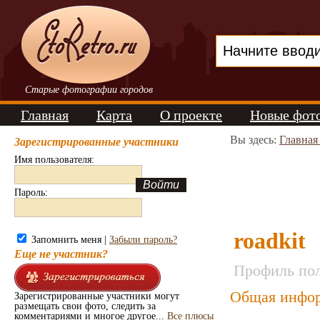
Старые фотографии городов
Главная
Карта
О проекте
Новые фот
Вы здесь:
Главная
Зарегистрированные участники
Имя пользователя:
Пароль:
roadkit
Запомнить меня |
Забыли пароль?
Еще не участник?
Профиль пол
Общая инфор
Зарегистрированные участники могут
размещать свои фото, следить за
комментариями и многое другое...
Все плюсы