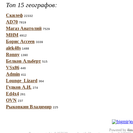
Топ 15 географов:
Скилеф
22332
AD70
7819
Магаз Анатолий
7529
МНМ
4912
Борис Ассеев
3339
alek48s
1488
Ronny
1390
Белков Альберт
515
VSx86
446
Admin
411
Lounge_Lizard
364
Гудков А.И.
274
Ed4x4
261
OVN
237
Рыковкин Владимир
225
Powered by
4im