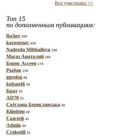
Все участники >>
Топ 15
по дополненным публикациям:
fischer
459
korostenec
436
Nadezda Mihhailova
186
Магаз Анатолий
184
Борис Ассеев
178
Рыбак
156
ggeolog
88
kuban46
59
Брат
56
AD70
52
Світлана Бериславська
49
Klimbim
48
Скилеф
41
Admin
40
Crakodil
33