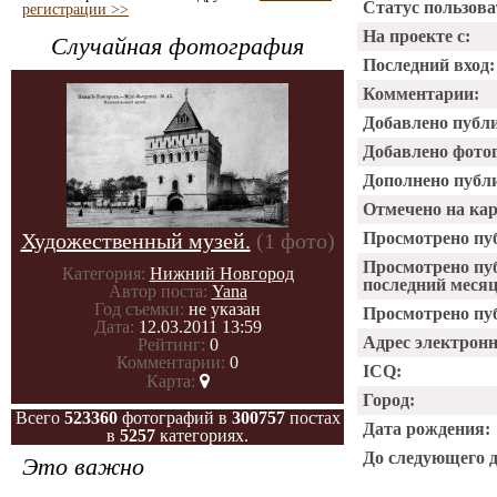
Статус пользова
регистрации >>
На проекте с:
Случайная фотография
Последний вход:
Комментарии:
Добавлено публ
Добавлено фото
Дополнено публ
Отмечено на ка
Художественный музей.
(1 фото)
Просмотрено пу
Просмотрено пу
Категория:
Нижний Новгород
последний месяц
Автор поста:
Yana
Год съемки:
не указан
Просмотрено пуб
Дата:
12.03.2011 13:59
Адрес электрон
Рейтинг:
0
Комментарии:
0
ICQ:
Карта:
Город:
Всего
523360
фотографий в
300757
постах
Дата рождения:
в
5257
категориях.
До следующего 
Это важно