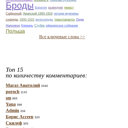
Броды
Боратин
разведчик
чекист
Сафроноф
Уманский 1900-1916
четыре мужчины
снаряды
1900-1915
велосипеды
транспаранты
Орда
Наполеон
Клевань
Стубла
офицерское собрание
Польша
Все ключевые слова >>
Топ 15
по количеству комментариев:
Магаз Анатолий
2040
poroch
1132
sm
865
Yana
398
Admin
334
Борис Ассеев
320
Скилеф
305