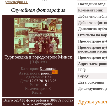
регистрации >>
Последний вход:
Случайная фотография
Комментарии:
Добавлено публ
Добавлено фото
Дополнено публ
Отмечено на ка
Просмотрено пу
Просмотрено пу
последний месяц
Турпоездка в город-герой Минск
Просмотрено пуб
(9 фото)
Адрес электрон
Категория:
Балашиха
ICQ:
VIP
Автор поста:
poroch
Город:
Год съемки:
1990
Дата:
12.03.2018 18:26
Дата рождения:
Рейтинг:
0
До следующего 
Комментарии:
0
Карта:
-
Всего
523438
фотографий в
300789
постах
Друзья учас
в
5257
категориях.