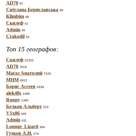
AD70
52
Світлана Бериславська
49
Klimbim
48
Скилеф
41
Admin
40
Crakodil
33
Топ 15 географов:
Скилеф
22332
AD70
7819
Магаз Анатолий
7529
МНМ
4912
Борис Ассеев
3339
alek48s
1488
Ronny
1390
Белков Альберт
515
VSx86
446
Admin
411
Lounge_Lizard
364
Гудков А.И.
274