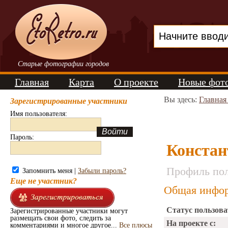
Старые фотографии городов
Главная
Карта
О проекте
Новые фот
Вы здесь:
Главная
Зарегистрированные участники
Имя пользователя:
Пароль:
Констан
Профиль пол
Запомнить меня |
Забыли пароль?
Еще не участник?
Общая инфор
Статус пользова
Зарегистрированные участники могут
размещать свои фото, следить за
На проекте с:
комментариями и многое другое...
Все плюсы