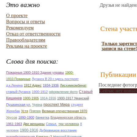
Это важно
Друзья не найден
О проекте
Вопросы и ответы
Стена участ
Рекомендуем
Отказ от ответственности
Правообладателям
Только зарегис
Реклама на проекте
записи на стене!
Слова для поиска:
Пожарные.1900-1910 Здание управы
1900-
Публикации 
1910.Пожарные
Луганск В 20-г.здесь построят
Последние фотогр
д.к.Ленина
1912 Адрес
1934-1936
Лисхимкомбинат
Сейчас нет новых
Старый
старый Луганск
1900-1912
оформление фото
Кишинев
1900-1905
1914-1916
1900-1917 Уманский
проспект Мира
Пушкинская ул.
Чуюна
студент
Жеребак
Устя
Плятер
Великая отечественная 1970
Урусов
1890-1900
банкетка
Владимирская область
1961-1963
Две женщины
Семья.
три человека
8
1900-1916
человек
Дубровицкое восстание
потребкооперация
Клевань-2
Николай Кузнецов