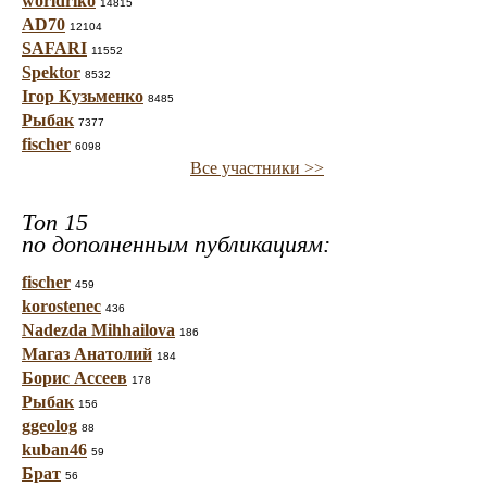
worldriko
14815
AD70
12104
SAFARI
11552
Spektor
8532
Ігор Кузьменко
8485
Рыбак
7377
fischer
6098
Все участники >>
Топ 15
по дополненным публикациям:
fischer
459
korostenec
436
Nadezda Mihhailova
186
Магаз Анатолий
184
Борис Ассеев
178
Рыбак
156
ggeolog
88
kuban46
59
Брат
56