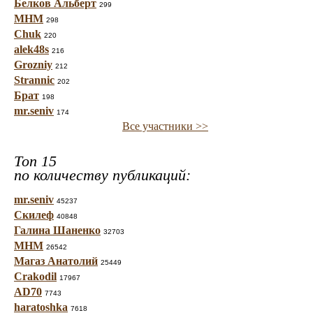
Белков Альберт
299
МНМ
298
Chuk
220
alek48s
216
Grozniy
212
Strannic
202
Брат
198
mr.seniv
174
Все участники >>
Топ 15
по количеству публикаций:
mr.seniv
45237
Скилеф
40848
Галина Шаненко
32703
МНМ
26542
Магаз Анатолий
25449
Crakodil
17967
AD70
7743
haratoshka
7618