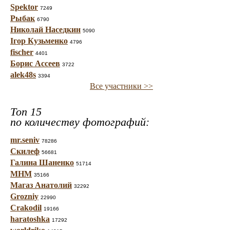
Spektor
7249
Рыбак
6790
Николай Наседкин
5090
Ігор Кузьменко
4796
fischer
4401
Борис Ассеев
3722
alek48s
3394
Все участники >>
Топ 15
по количеству фотографий:
mr.seniv
78286
Скилеф
56681
Галина Шаненко
51714
МНМ
35166
Магаз Анатолий
32292
Grozniy
22990
Crakodil
19166
haratoshka
17292