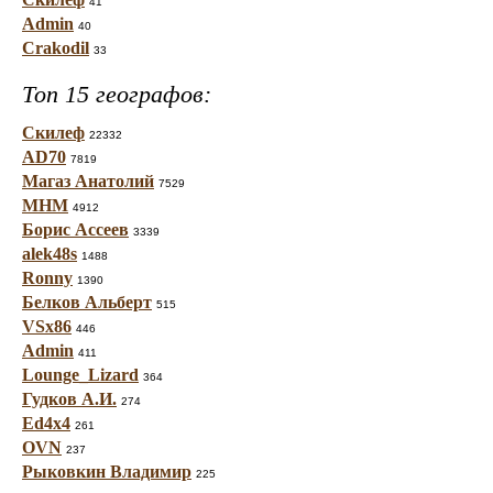
41
Admin
40
Crakodil
33
Топ 15 географов:
Скилеф
22332
AD70
7819
Магаз Анатолий
7529
МНМ
4912
Борис Ассеев
3339
alek48s
1488
Ronny
1390
Белков Альберт
515
VSx86
446
Admin
411
Lounge_Lizard
364
Гудков А.И.
274
Ed4x4
261
OVN
237
Рыковкин Владимир
225