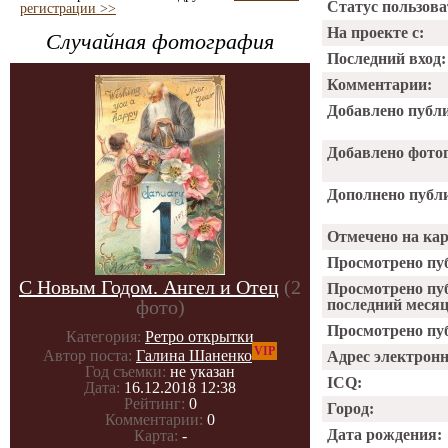
Статус пользова
регистрации >>
На проекте с:
Случайная фотография
Последний вход:
Комментарии:
Добавлено публ
Добавлено фото
Дополнено публ
Отмечено на ка
Просмотрено пу
С Новым Годом. Ангел и Отец
(2
Просмотрено пу
фото)
последний месяц
Просмотрено пуб
Категория:
Ретро открытки
VIP
Автор поста:
Галина Шаненко
Адрес электрон
Год съемки:
не указан
ICQ:
Дата:
16.12.2018 12:38
Рейтинг:
0
Город:
Комментарии:
0
Дата рождения:
Карта:
-