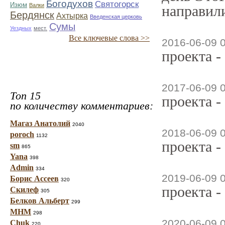
Богодухов
Святогорск
Изюм
Валки
направили
Бердянск
Ахтырка
Введенская церковь
Сумы
Уездных
мест.
Все ключевые слова >>
2016-06-09 
проекта -
2017-06-09 
Топ 15
проекта -
по количеству комментариев:
Магаз Анатолий
2040
2018-06-09 
poroch
1132
проекта -
sm
865
Yana
398
Admin
334
2019-06-09 
Борис Ассеев
320
проекта -
Скилеф
305
Белков Альберт
299
МНМ
298
2020-06-09 
Chuk
220