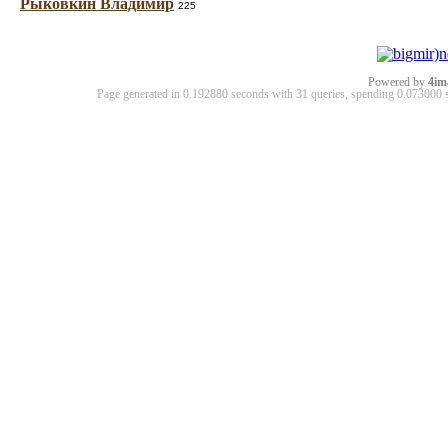
Рыковкин Владимир
225
Powered by
4im
Page generated in 0.192880 seconds with 31 queries, spending 0.07300