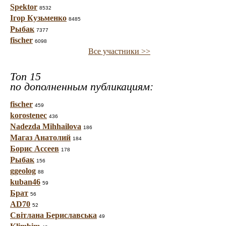
Spektor
8532
Ігор Кузьменко
8485
Рыбак
7377
fischer
6098
Все участники >>
Топ 15
по дополненным публикациям:
fischer
459
korostenec
436
Nadezda Mihhailova
186
Магаз Анатолий
184
Борис Ассеев
178
Рыбак
156
ggeolog
88
kuban46
59
Брат
56
AD70
52
Світлана Бериславська
49