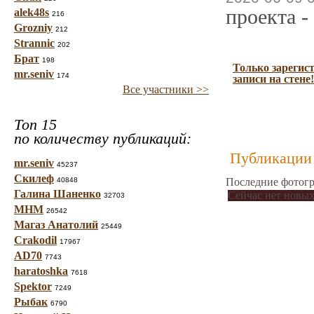
проекта -
alek48s
216
Grozniy
212
Strannic
202
Брат
198
Только зарегис
mr.seniv
174
записи на стене!
Все участники >>
Топ 15
по количеству публикаций:
Публикации 
mr.seniv
45237
Скилеф
40848
Последние фотогр
Галина Шаненко
Сейчас нет новых
32703
МНМ
26542
Магаз Анатолий
25449
Crakodil
17967
AD70
7743
haratoshka
7618
Spektor
7249
Рыбак
6790