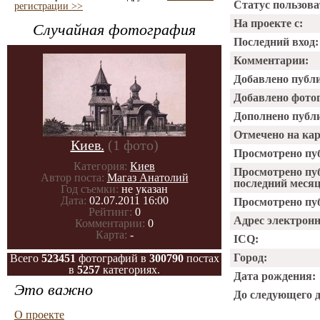
Статус пользова
регистрации >>
На проекте с:
Случайная фотография
Последний вход:
Комментарии:
Добавлено публ
Добавлено фото
Дополнено публ
Отмечено на ка
Киев.
(1 фото)
Просмотрено пу
Категория:
Киев
Просмотрено пу
Автор поста:
Магаз Анатолий
последний месяц
Год съемки:
не указан
Дата:
02.07.2011 16:00
Просмотрено пуб
Рейтинг:
0
Адрес электрон
Комментарии:
0
Карта:
-
ICQ:
Город:
Всего
523451
фотографий в
300790
постах
в
5257
категориях.
Дата рождения:
Это важно
До следующего 
О проекте