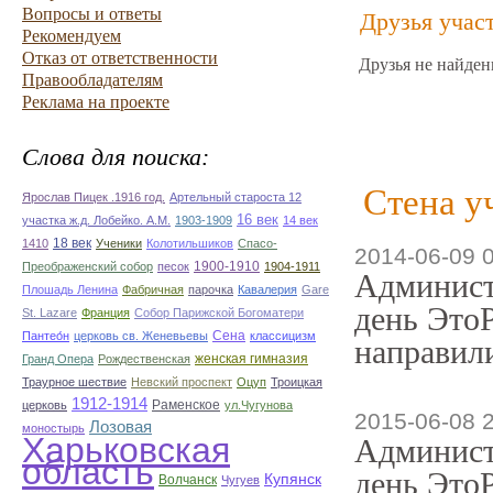
Вопросы и ответы
Друзья учас
Рекомендуем
Отказ от ответственности
Друзья не найден
Правообладателям
Реклама на проекте
Слова для поиска:
Стена у
Ярослав Пицек .1916 год.
Артельный староста 12
16 век
участка ж.д. Лобейко. А.М.
1903-1909
14 век
18 век
1410
Ученики
Колотильшиков
Спасо-
2014-06-09 
1900-1910
Преображенский собор
песок
1904-1911
Админист
Плошадь Ленина
Фабричная
парочка
Кавалерия
Gare
день ЭтоР
St. Lazare
Франция
Собор Парижской Богоматери
Сена
Пантео́н
церковь св. Женевьевы
классицизм
направили
женская гимназия
Гранд Опера
Рождественская
Траурное шествие
Невский проспект
Оцуп
Троицкая
1912-1914
Раменское
церковь
ул.Чугунова
2015-06-08 
Лозовая
моностырь
Харьковская
Админист
область
день ЭтоР
Купянск
Волчанск
Чугуев