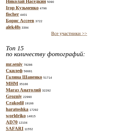
Николай Наседкин
5090
Ігор Кузьменко
4796
fischer
4401
Борис Ассеев
3722
alek48s
3394
Все участники >>
Топ 15
по количеству фотографий:
mr.seniv
78286
Скилеф
56681
Галина Шаненко
51714
МНМ
35166
Магаз Анатолий
32292
Grozniy
22990
Crakodil
19166
haratoshka
17292
worldriko
14815
AD70
12104
SAFARI
11552