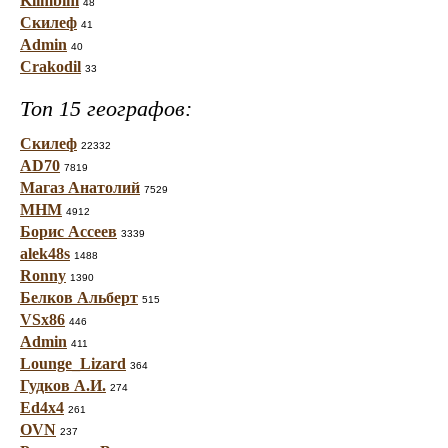
Klimbim
48
Скилеф
41
Admin
40
Crakodil
33
Топ 15 географов:
Скилеф
22332
AD70
7819
Магаз Анатолий
7529
МНМ
4912
Борис Ассеев
3339
alek48s
1488
Ronny
1390
Белков Альберт
515
VSx86
446
Admin
411
Lounge_Lizard
364
Гудков А.И.
274
Ed4x4
261
OVN
237