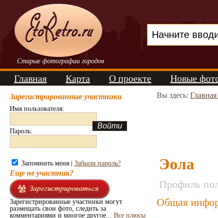
Старые фотографии городов
Главная
Карта
О проекте
Новые фот
Вы здесь:
Главная
Зарегистрированные участники
Имя пользователя:
Пароль:
Эола
Запомнить меня |
Забыли пароль?
Еще не участник?
Профиль пол
Общая инфор
Зарегистрированные участники могут
размещать свои фото, следить за
комментариями и многое другое...
Все плюсы