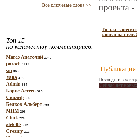
проекта -
Все ключевые слова >>
Только зарегис
записи на стене!
Топ 15
по количеству комментариев:
Магаз Анатолий
2040
poroch
1132
Публикации 
sm
865
Yana
398
Последние фотогр
Admin
Сейчас нет новых
334
Борис Ассеев
320
Скилеф
305
Белков Альберт
299
МНМ
298
Chuk
220
alek48s
216
Grozniy
212