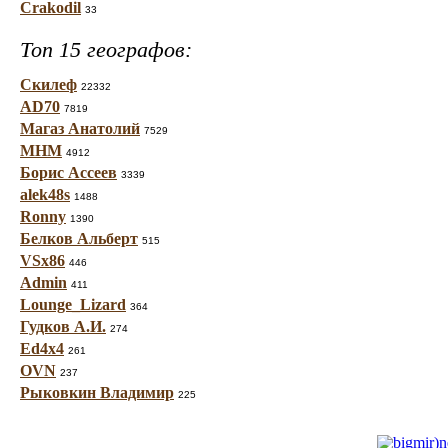
Crakodil
33
Топ 15 географов:
Скилеф
22332
AD70
7819
Магаз Анатолий
7529
МНМ
4912
Борис Ассеев
3339
alek48s
1488
Ronny
1390
Белков Альберт
515
VSx86
446
Admin
411
Lounge_Lizard
364
Гудков А.И.
274
Ed4x4
261
OVN
237
Рыковкин Владимир
225