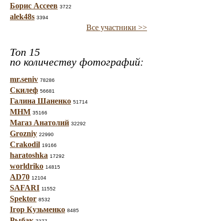
Борис Ассеев
3722
alek48s
3394
Все участники >>
Топ 15
по количеству фотографий:
mr.seniv
78286
Скилеф
56681
Галина Шаненко
51714
МНМ
35166
Магаз Анатолий
32292
Grozniy
22990
Crakodil
19166
haratoshka
17292
worldriko
14815
AD70
12104
SAFARI
11552
Spektor
8532
Ігор Кузьменко
8485
Рыбак