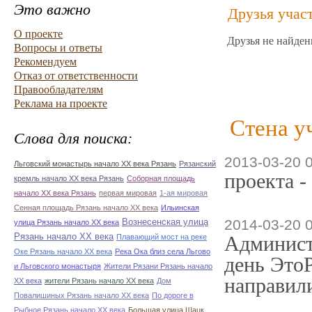
Это важно
Друзья учас
О проекте
Друзья не найден
Вопросы и ответы
Рекомендуем
Отказ от ответственности
Правообладателям
Реклама на проекте
Стена у
Слова для поиска:
2013-03-20 
Льговский монастырь начало ХХ века Рязань
Рязанский
проекта -
кремль начало ХХ века Рязань
Соборная площадь
начало ХХ века Рязань
первая мировая
1-ая мировая
Сенная площадь Рязань начало ХХ века
Ильинская
Вознесенская улица
2014-03-20 
улица Рязань начало ХХ века
Рязань начало ХХ века
Админист
Плавающий мост на реке
Оке Рязань начало ХХ века
Река Ока близ села Льгово
день ЭтоР
и Льговского монастыря
Жители Рязани Рязань начало
направили
ХХ века
жители Рязань начало ХХ века
Дом
Повалишиных Рязань начало ХХ века
По дороге в
Рыбное Рязань начало ХХ века
Большая улица Шацк