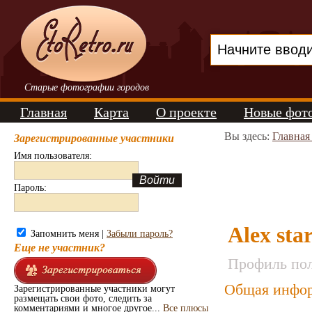
Старые фотографии городов
Главная
Карта
О проекте
Новые фот
Вы здесь:
Главная
Зарегистрированные участники
Имя пользователя:
Пароль:
Alex sta
Запомнить меня |
Забыли пароль?
Еще не участник?
Профиль пол
Общая инфор
Зарегистрированные участники могут
размещать свои фото, следить за
комментариями и многое другое...
Все плюсы