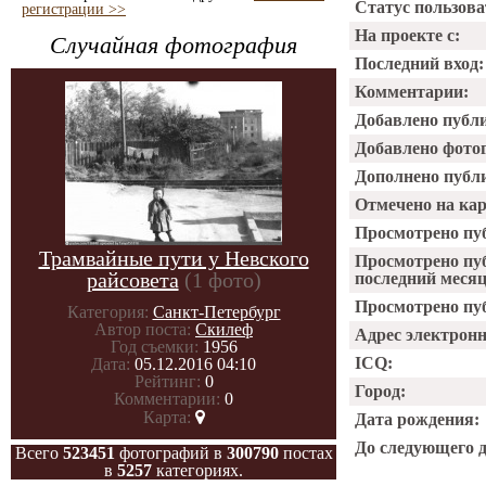
Статус пользова
регистрации >>
На проекте с:
Случайная фотография
Последний вход:
Комментарии:
Добавлено публ
Добавлено фото
Дополнено публ
Отмечено на ка
Просмотрено пу
Трамвайные пути у Невского
Просмотрено пу
райсовета
(1 фото)
последний месяц
Просмотрено пуб
Категория:
Санкт-Петербург
Автор поста:
Скилеф
Адрес электрон
Год съемки:
1956
ICQ:
Дата:
05.12.2016 04:10
Рейтинг:
0
Город:
Комментарии:
0
Карта:
Дата рождения:
До следующего 
Всего
523451
фотографий в
300790
постах
в
5257
категориях.