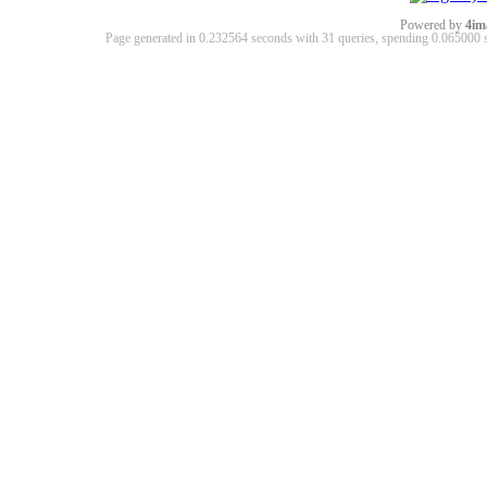
Powered by
4im
Page generated in 0.232564 seconds with 31 queries, spending 0.06500