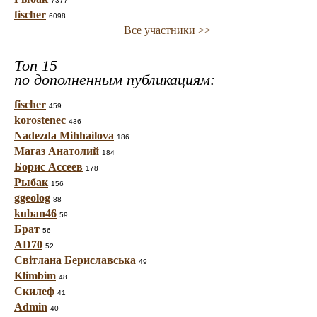
7377
fischer
6098
Все участники >>
Топ 15
по дополненным публикациям:
fischer
459
korostenec
436
Nadezda Mihhailova
186
Магаз Анатолий
184
Борис Ассеев
178
Рыбак
156
ggeolog
88
kuban46
59
Брат
56
AD70
52
Світлана Бериславська
49
Klimbim
48
Скилеф
41
Admin
40