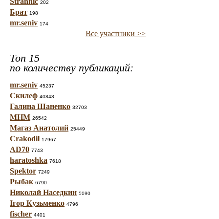
Strannic
202
Брат
198
mr.seniv
174
Все участники >>
Топ 15
по количеству публикаций:
mr.seniv
45237
Скилеф
40848
Галина Шаненко
32703
МНМ
26542
Магаз Анатолий
25449
Crakodil
17967
AD70
7743
haratoshka
7618
Spektor
7249
Рыбак
6790
Николай Наседкин
5090
Ігор Кузьменко
4796
fischer
4401