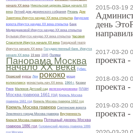
начало ХХ века
Никольская церковь Шацк начало ХХ
2015-03-19 
века
Летний дом дворянского собрания
Рязань
Дом
Админист
Замятина Иркутск начдао ХХ века открытка
Амурские
день ЭтоР
ворота Иркутск начдао ХХ века открытка
Банк
Медведниковой Иркутск начдао ХХ века открытка
направили
Бульвар Иркутск начдао ХХ века открытка
Часовня
Спасителя Иркутск начало ХХ века
Городской театр
Иркутск начало ХХ века
Государственный банк. Иркутск
2017-03-20 
начало ХХ века
19 век
1845
Поляки
проекта -
Панорама Москва
начало ХХ века
Губин.
рококо
Пражский
курсы
Лен
мощи
2018-03-20 
волоколамск
монастырь.нач.ХХ века.
1964 г.
Казаки
проекта -
план
Ржев
Малюков Детский сад
железнодорожники
Москва гравюра 1661 год
Кремль Москва
гравюра 1661 год
Кремль Москва гравюра 1662 год
2019-03-20 
Кремль Москва гравюра
Сретенские ворота
проекта -
Земляного города Москва гравюра
Внутренность
Потешный дворец Москва
Кремля Москва гравюра
гравюра 1886 год
Головинский дворец гравюра 1886
2020-03-20 
год Москва