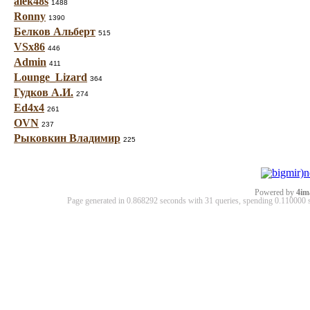
alek48s
1488
Ronny
1390
Белков Альберт
515
VSx86
446
Admin
411
Lounge_Lizard
364
Гудков А.И.
274
Ed4x4
261
OVN
237
Рыковкин Владимир
225
Powered by
4im
Page generated in 0.868292 seconds with 31 queries, spending 0.11000