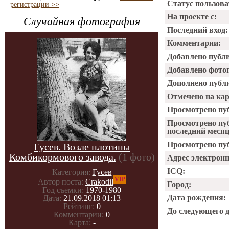
Статус пользова
регистрации >>
На проекте с:
Случайная фотография
Последний вход:
Комментарии:
Добавлено публ
Добавлено фото
Дополнено публ
Отмечено на ка
Просмотрено пу
Просмотрено пу
последний месяц
Просмотрено пуб
Гусев. Возле плотины
Комбикормового завода.
(1 фото)
Адрес электрон
ICQ:
Категория:
Гусев
VIP
Автор поста:
Crakodil
Город:
Год съемки:
1970-1980
Дата рождения:
Дата:
21.09.2018 01:13
Рейтинг:
0
До следующего 
Комментарии:
0
Карта:
-