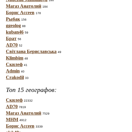
186
Магаз Анатолий
184
Борис Ассеев
178
Рыбак
156
ggeolog
88
kuban46
59
Брат
56
AD70
52
Світлана Бериславська
49
Klimbim
48
Скилеф
41
Admin
40
Crakodil
33
Топ 15 географов:
Скилеф
22332
AD70
7819
Магаз Анатолий
7529
МНМ
4912
Борис Ассеев
3339