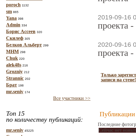
poroch
1132
sm
865
2019-09-16 
Yana
398
проекта -
Admin
334
Борис Ассеев
320
Скилеф
305
2020-09-16 
Белков Альберт
299
проекта -
МНМ
298
Chuk
220
alek48s
216
Grozniy
212
Только зарегис
Strannic
202
записи на стене!
Брат
198
mr.seniv
174
Все участники >>
Топ 15
Публикации 
по количеству публикаций:
Последние фотогр
mr.seniv
Сейчас нет новых
45225