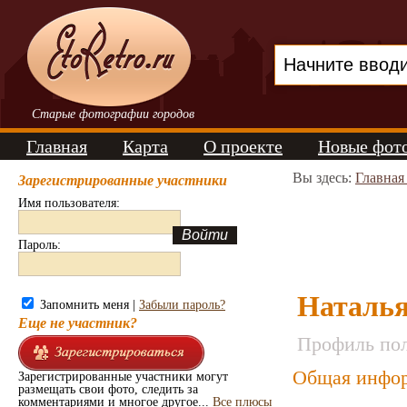
Старые фотографии городов
Главная
Карта
О проекте
Новые фот
Вы здесь:
Главная
Зарегистрированные участники
Имя пользователя:
Пароль:
Наталья
Запомнить меня |
Забыли пароль?
Еще не участник?
Профиль пол
Общая инфор
Зарегистрированные участники могут
размещать свои фото, следить за
комментариями и многое другое...
Все плюсы