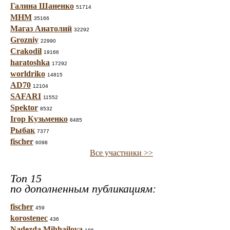
Галина Шаненко
51714
МНМ
35166
Магаз Анатолий
32292
Grozniy
22990
Crakodil
19166
haratoshka
17292
worldriko
14815
AD70
12104
SAFARI
11552
Spektor
8532
Ігор Кузьменко
8485
Рыбак
7377
fischer
6098
Все участники >>
Топ 15
по дополненным публикациям:
fischer
459
korostenec
436
Nadezda Mihhailova