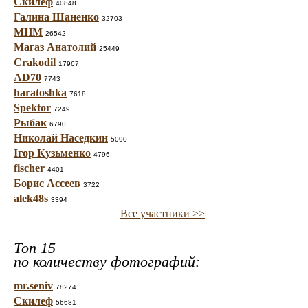
Скилеф
40848
Галина Шаненко
32703
МНМ
26542
Магаз Анатолий
25449
Crakodil
17967
AD70
7743
haratoshka
7618
Spektor
7249
Рыбак
6790
Николай Наседкин
5090
Ігор Кузьменко
4796
fischer
4401
Борис Ассеев
3722
alek48s
3394
Все участники >>
Топ 15
по количеству фотографий:
mr.seniv
78274
Скилеф
56681