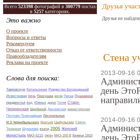
Друзья учас
Всего
523398
фотографий в
300779
постах
в
5257
категориях.
Друзья не найден
Это важно
О проекте
Вопросы и ответы
Рекомендуем
Отказ от ответственности
Стена у
Правообладателям
Реклама на проекте
2013-09-16 
Слова для поиска:
Админист
день ЭтоР
Тавровскую
Батальонная
Рождество-Богородицкий
Исвестковая
печь
Просушка
мела
Пески
Пушкарное
направили
Старо-
предместья
вид.
Южных
дорог
Готня
Чигиринская
Щербиной
Дахновская
министерская
Почтово-Телеграфная
Лесопильные
2014-09-16 
И.З.Чернобыльского
братьев
Цыбульских
Свято-
Админист
2005
Женский
Троицкая
Шувалова
въезд
день ЭтоР
монастырь
МАЗ-5215
тягач
МАЗ-200 В
Бежецк 1910