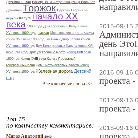
Дружинин Штаб
Бежецк 1910 Остречина улица Большая
направили
Торжок
Дружинин
Церковь Георгия за
начало ХХ
Калуга
верхом
века
2015-09-15 
1900 года
Дом Коробовых Калуга конец
Админист
ХVII века 1900 года
ямская
Мосвковские ворота Калуга
конец ХVII века 1900 год
Гостиный двор Калуга конец
день ЭтоР
ХVII века 1900 год
Дом Кологривовых Калуга конец ХVII
направили
века 1900 год
Присутственные места
конец ХVII века
1900 год
Конец XVIII века Калуга Проектный
генеральный план
Дом Чистоклетовых Калуга конец
Железная дорога
Детский
2016-09-16 
ХVII века 1900 год
сад
проекта -
Все ключевые слова >>
2017-09-16 
проекта -
Топ 15
по количеству комментариев:
2018-09-16 
проекта -
Магаз Анатолий
2040