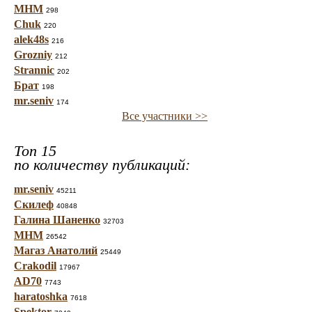
МНМ
298
Chuk
220
alek48s
216
Grozniy
212
Strannic
202
Брат
198
mr.seniv
174
Все участники >>
Топ 15
по количеству публикаций:
mr.seniv
45211
Скилеф
40848
Галина Шаненко
32703
МНМ
26542
Магаз Анатолий
25449
Crakodil
17967
AD70
7743
haratoshka
7618
Spektor