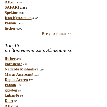
AD70
12104
SAFARI
11552
Spektor
8532
Ігор Кузьменко
8485
Рыбак
7377
fischer
6098
Все участники >>
Топ 15
по дополненным публикациям:
fischer
459
korostenec
436
Nadezda Mihhailova
186
Магаз Анатолий
184
Борис Ассеев
178
Рыбак
156
ggeolog
88
kuban46
59
Брат
56
AD70
52