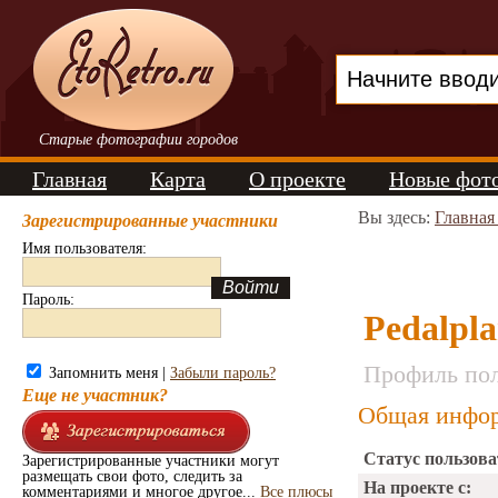
Старые фотографии городов
Главная
Карта
О проекте
Новые фот
Вы здесь:
Главная
Зарегистрированные участники
Имя пользователя:
Пароль:
Pedalpla
Профиль пол
Запомнить меня |
Забыли пароль?
Еще не участник?
Общая инфор
Статус пользова
Зарегистрированные участники могут
размещать свои фото, следить за
На проекте с:
комментариями и многое другое...
Все плюсы