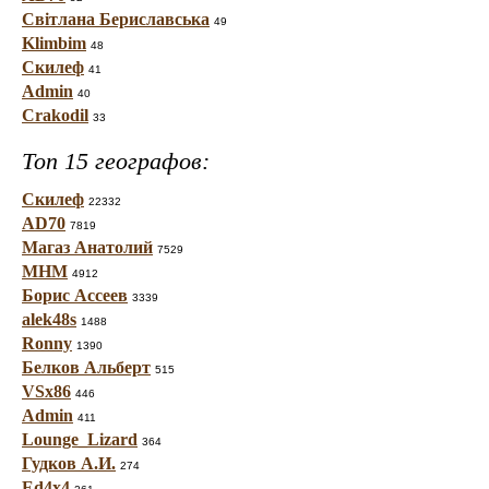
Світлана Бериславська
49
Klimbim
48
Скилеф
41
Admin
40
Crakodil
33
Топ 15 географов:
Скилеф
22332
AD70
7819
Магаз Анатолий
7529
МНМ
4912
Борис Ассеев
3339
alek48s
1488
Ronny
1390
Белков Альберт
515
VSx86
446
Admin
411
Lounge_Lizard
364
Гудков А.И.
274
Ed4x4