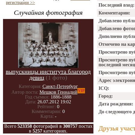
регистрации >>
Последний вход:
Случайная фотография
Комментарии:
Добавлено публ
Добавлено фото
Дополнено публ
Отмечено на ка
Просмотрено пу
Просмотрено пу
последний месяц
выпускницы института благород
Просмотрено пуб
девиц
(1 фото)
Адрес электрон
Категория:
Санкт-Петербург
ICQ:
VIP
Автор поста:
Мешков Геннадий
Город:
Год съемки:
1886-1888
Дата:
26.07.2012 19:02
Дата рождения:
Рейтинг:
0
Комментарии:
0
До следующего 
Карта:
-
Всего
523358
фотографий в
300757
постах
Друзья учас
в
5257
категориях.