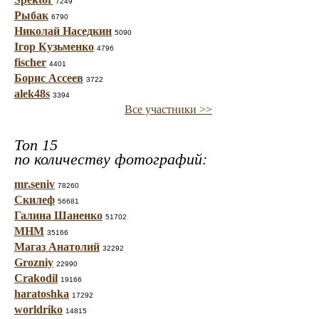
7249
Рыбак
6790
Николай Наседкин
5090
Ігор Кузьменко
4796
fischer
4401
Борис Ассеев
3722
alek48s
3394
Все участники >>
Топ 15
по количеству фотографий:
mr.seniv
78260
Скилеф
56681
Галина Шаненко
51702
МНМ
35166
Магаз Анатолий
32292
Grozniy
22990
Crakodil
19166
haratoshka
17292
worldriko
14815