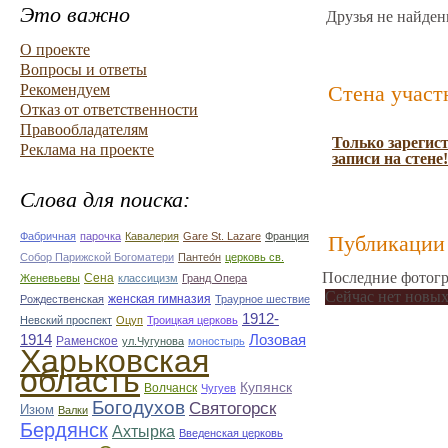
Это важно
Друзья не найден
О проекте
Вопросы и ответы
Рекомендуем
Стена участ
Отказ от ответственности
Правообладателям
Только зарегис
Реклама на проекте
записи на стене!
Слова для поиска:
Фабричная
парочка
Кавалерия
Gare St. Lazare
Франция
Публикации 
Собор Парижской Богоматери
Пантео́н
церковь св.
Последние фотогр
Сена
Женевьевы
классицизм
Гранд Опера
Сейчас нет новых
женская гимназия
Рождественская
Траурное шествие
1912-
Невский проспект
Оцуп
Троицкая церковь
1914
Лозовая
Раменское
ул.Чугунова
моностырь
Харьковская
область
Купянск
Волчанск
Чугуев
Богодухов
Святогорск
Изюм
Валки
Бердянск
Ахтырка
Введенская церковь