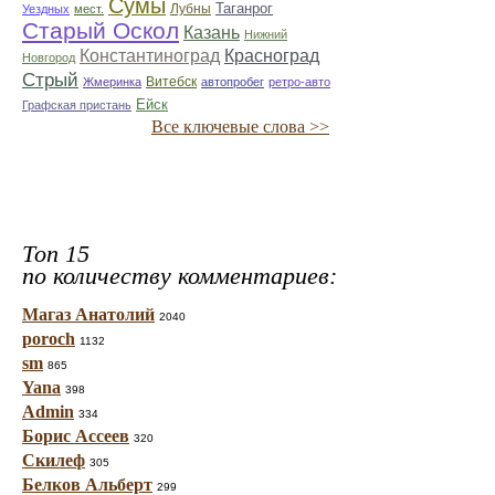
Сумы
Таганрог
Лубны
Уездных
мест.
Старый Оскол
Казань
Нижний
Константиноград
Красноград
Новгород
Стрый
Витебск
Жмеринка
автопробег
ретро-авто
Ейск
Графская пристань
Все ключевые слова >>
Топ 15
по количеству комментариев:
Магаз Анатолий
2040
poroch
1132
sm
865
Yana
398
Admin
334
Борис Ассеев
320
Скилеф
305
Белков Альберт
299