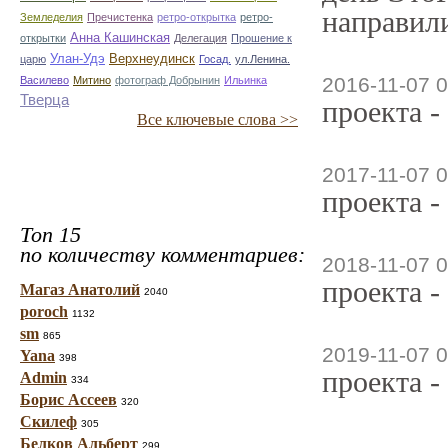
направили
Земледелия
Пречистенка
ретро-открытка
ретро-
Анна Кашинская
открытки
Делегация
Прошение к
Улан-Удэ
Верхнеудинск
царю
Госад.
ул.Ленина.
2016-11-07 0
Василево
Митино
фотограф Добрынин
Ильинка
Тверца
проекта -
Все ключевые слова >>
2017-11-07 0
проекта -
Топ 15
по количеству комментариев:
2018-11-07 0
проекта -
Магаз Анатолий
2040
poroch
1132
sm
865
2019-11-07 0
Yana
398
проекта -
Admin
334
Борис Ассеев
320
Скилеф
305
Белков Альберт
299