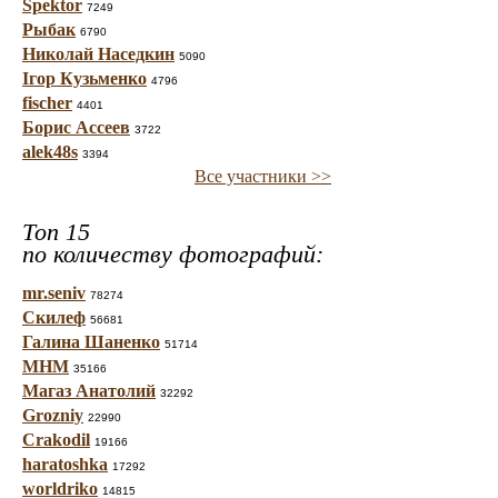
Spektor
7249
Рыбак
6790
Николай Наседкин
5090
Ігор Кузьменко
4796
fischer
4401
Борис Ассеев
3722
alek48s
3394
Все участники >>
Топ 15
по количеству фотографий:
mr.seniv
78274
Скилеф
56681
Галина Шаненко
51714
МНМ
35166
Магаз Анатолий
32292
Grozniy
22990
Crakodil
19166
haratoshka
17292
worldriko
14815