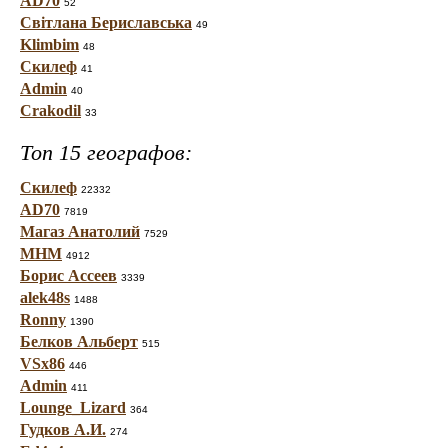
AD70
52
Світлана Бериславська
49
Klimbim
48
Скилеф
41
Admin
40
Crakodil
33
Топ 15 географов:
Скилеф
22332
AD70
7819
Магаз Анатолий
7529
МНМ
4912
Борис Ассеев
3339
alek48s
1488
Ronny
1390
Белков Альберт
515
VSx86
446
Admin
411
Lounge_Lizard
364
Гудков А.И.
274