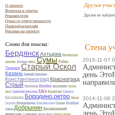
Друзья учас
О проекте
Вопросы и ответы
Друзья не найден
Рекомендуем
Отказ от ответственности
Правообладателям
Реклама на проекте
Слова для поиска:
Стена у
Бердянск
Ахтырка
Введенская
Сумы
2013-11-07 0
Лубны
церковь
Уездных
мест.
Старый Оскол
Админист
Таганрог
Казань
день ЭтоР
Нижний Новгород
Константиноград
Красноград
направили
Стрый
Витебск
Жмеринка
автопробег
ретро-
Ейск
авто
Графская пристань
Ессентуки
Саранск
Бородино.ретро
Кисловодск
2014-11-06 2
Дисна
Админист
Гатчина
Железноводск
Елисаветград
Полоцк
Музейная
Добрынин
Воскресенский
улица
день ЭтоР
монастырь
1 мировая
ретро-фото
Комиссариат