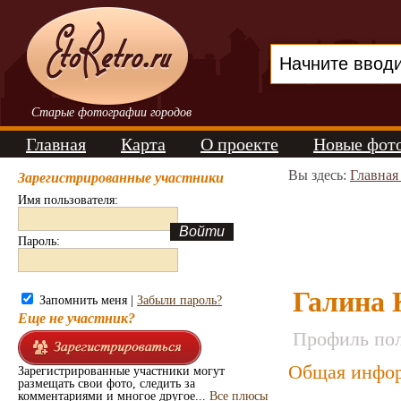
Старые фотографии городов
Главная
Карта
О проекте
Новые фот
Вы здесь:
Главная
Зарегистрированные участники
Имя пользователя:
Пароль:
Галина 
Запомнить меня |
Забыли пароль?
Еще не участник?
Профиль пол
Общая инфор
Зарегистрированные участники могут
размещать свои фото, следить за
комментариями и многое другое...
Все плюсы