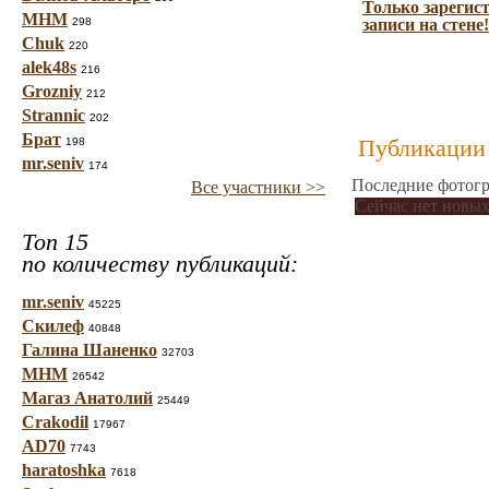
Только зарегис
МНМ
298
записи на стене!
Chuk
220
alek48s
216
Grozniy
212
Strannic
202
Брат
Публикации 
198
mr.seniv
174
Последние фотогр
Все участники >>
Сейчас нет новых
Топ 15
по количеству публикаций:
mr.seniv
45225
Скилеф
40848
Галина Шаненко
32703
МНМ
26542
Магаз Анатолий
25449
Crakodil
17967
AD70
7743
haratoshka
7618