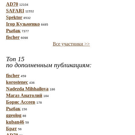
AD70
12104
SAFARI
11552
Spektor
8532
Ігор Кузьменко
8485
Рыбак
7377
fischer
6098
Все участники >>
Топ 15
по дополненным публикациям:
fischer
459
korostenec
436
Nadezda Mihhailova
186
Магаз Анатолий
184
Борис Ассеев
178
Рыбак
156
ggeolog
88
kuban46
59
Брат
56