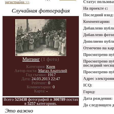
Статус пользова
регистрации >>
На проекте с:
Случайная фотография
Последний вход:
Комментарии:
Добавлено публ
Добавлено фото
Дополнено публ
Отмечено на ка
Просмотрено пу
Митинг
(1 фото)
Просмотрено пу
последний месяц
Категория:
Киев
Автор поста:
Магаз Анатолий
Просмотрено пуб
Год съемки:
1917
Адрес электрон
Дата:
24.03.2013 22:47
Рейтинг:
0
ICQ:
Комментарии:
0
Карта:
-
Город:
Дата рождения:
Всего
523438
фотографий в
300789
постах
в
5257
категориях.
До следующего 
Это важно