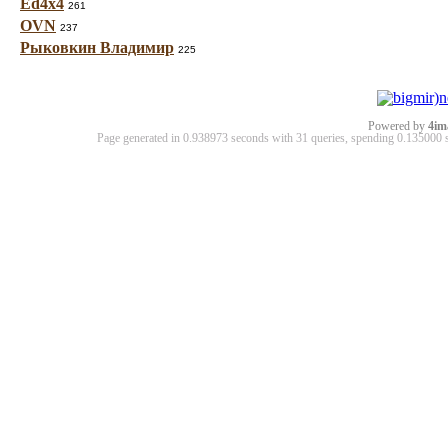
Ed4x4
261
OVN
237
Рыковкин Владимир
225
Powered by
4im
Page generated in 0.938973 seconds with 31 queries, spending 0.13500