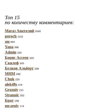
Топ 15
по количеству комментариев:
Магаз Анатолий
2040
poroch
1132
sm
865
Yana
398
Admin
334
Борис Ассеев
320
Скилеф
305
Белков Альберт
299
МНМ
298
Chuk
220
alek48s
216
Grozniy
212
Strannic
202
Брат
198
mr.seniv
174