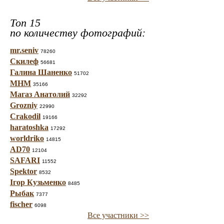
Топ 15
по количеству фотографий:
mr.seniv
78260
Скилеф
56681
Галина Шаненко
51702
МНМ
35166
Магаз Анатолий
32292
Grozniy
22990
Crakodil
19166
haratoshka
17292
worldriko
14815
AD70
12104
SAFARI
11552
Spektor
8532
Ігор Кузьменко
8485
Рыбак
7377
fischer
6098
Все участники >>