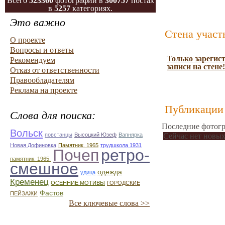
Всего
523360
фотографий в
300757
постах
в
5257
категориях.
Это важно
Стена участ
О проекте
Вопросы и ответы
Только зарегис
Рекомендуем
записи на стене!
Отказ от ответственности
Правообладателям
Реклама на проекте
Публикации 
Слова для поиска:
Последние фотогр
Вольск
повстанцы
Высоцкий Юзеф
Вапнярка
Сейчас нет новых
Новая Дофиновка
Памятник. 1965
трудшкола 1931
Почеп
ретро-
памятник. 1965.
смешное
одежда
удица
Кременец
ОСЕННИЕ МОТИВЫ
ГОРОДСКИЕ
Фастов
ПЕЙЗАЖИ
Все ключевые слова >>