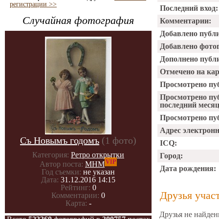
регистрации >>
Последний вход:
Случайная фотография
Комментарии:
Добавлено публ
Добавлено фото
Дополнено публ
Отмечено на ка
Просмотрено пу
Просмотрено пу
последний месяц
Просмотрено пуб
Адрес электрон
Съ Новымъ годомъ
(1 фото)
ICQ:
Категория:
Ретро открытки
Город:
VIP
Автор поста:
МНМ
Дата рождения:
Год съемки:
не указан
Дата:
31.12.2016 14:15
Рейтинг:
0
Друзья учас
Комментарии:
0
Карта:
-
Друзья не найден