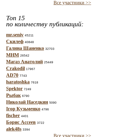
Все участники >>
Топ 15
по количеству публикаций:
mr.seniv
45211
Скилеф
40848
Галина Шаненко
32703
МНМ
26542
Магаз Анатолий
25449
Crakodil
17967
AD70
7743
haratoshka
7618
Spektor
7249
Рыбак
6790
Николай Наседкин
5090
Ігор Кузьменко
4796
fischer
4401
Борис Ассеев
3722
alek48s
3394
Все участники >>