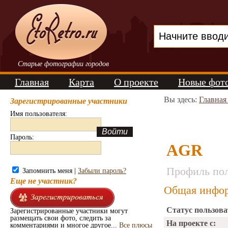
Старые фотографии городов
Главная
Карта
О проекте
Новые фот
Вы здесь:
Главная
Зарегистрированные участники
Имя пользователя:
Пароль:
AGR
Профиль пол
Запомнить меня |
Забыли пароль?
Еще не участник?
Общая инфор
Статус пользова
Зарегистрированные участники могут
размещать свои фото, следить за
На проекте с:
комментариями и многое другое...
Все плюсы