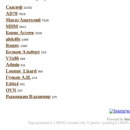
Скилеф
22332
AD70
7819
Магаз Анатолий
7529
МНМ
4912
Борис Ассеев
3339
alek48s
1488
Ronny
1390
Белков Альберт
515
VSx86
446
Admin
411
Lounge_Lizard
364
Гудков А.И.
274
Ed4x4
261
OVN
237
Рыковкин Владимир
225
Powered by
4im
Page generated in 1.000392 seconds with 31 queries, spending 0.14600