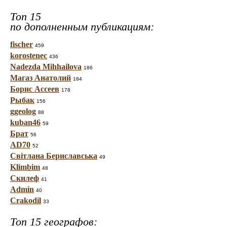
Топ 15
по дополненным публикациям:
fischer
459
korostenec
436
Nadezda Mihhailova
186
Магаз Анатолий
184
Борис Ассеев
178
Рыбак
156
ggeolog
88
kuban46
59
Брат
56
AD70
52
Світлана Бериславська
49
Klimbim
48
Скилеф
41
Admin
40
Crakodil
33
Топ 15 географов: