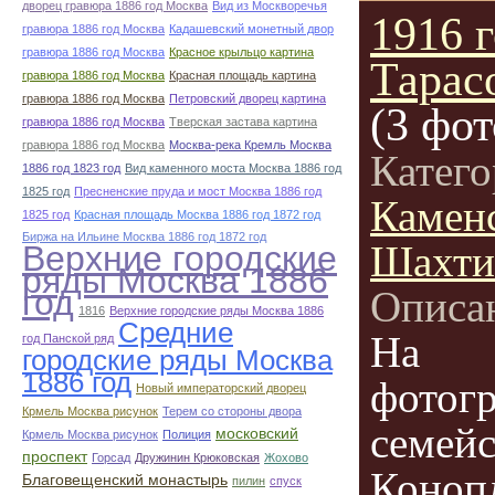
дворец гравюра 1886 год Москва
Вид из Москворечья
1916 г
гравюра 1886 год Москва
Кадашевский монетный двор
гравюра 1886 год Москва
Красное крыльцо картина
Тарас
гравюра 1886 год Москва
Красная площадь картина
гравюра 1886 год Москва
Петровский дворец картина
(3 фот
гравюра 1886 год Москва
Тверская застава картина
гравюра 1886 год Москва
Москва-река Кремль Москва
Катег
1886 год 1823 год
Вид каменного моста Москва 1886 год
1825 год
Пресненские пруда и мост Москва 1886 год
Камен
1825 год
Красная площадь Москва 1886 год 1872 год
Биржа на Ильине Москва 1886 год 1872 год
Шахти
Верхние городские
ряды Москва 1886
год
Описа
1816
Верхние городские ряды Москва 1886
Средние
На
год Панской ряд
городские ряды Москва
1886 год
фотог
Новый императорский дворец
Крмель Москва рисунок
Терем со стороны двора
семейс
московский
Крмель Москва рисунок
Полиция
проспект
Горсад
Дружинин Крюковская
Жохово
Коноп
Благовещенский монастырь
пилин
спуск