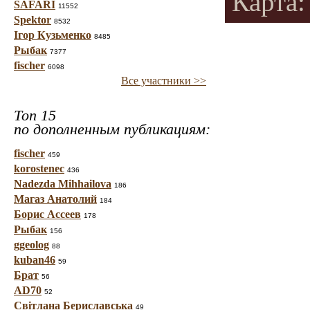
Карта: 
SAFARI
11552
Spektor
8532
Ігор Кузьменко
8485
Рыбак
7377
fischer
6098
Все участники >>
Топ 15
по дополненным публикациям:
fischer
459
korostenec
436
Nadezda Mihhailova
186
Магаз Анатолий
184
Борис Ассеев
178
Рыбак
156
ggeolog
88
kuban46
59
Брат
56
AD70
52
Світлана Бериславська
49