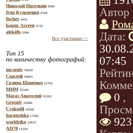
Николай Наседкин
5090
Автор 
Ігор Кузьменко
4796
fischer
4401
Ром
Борис Ассеев
3722
alek48s
Дата:
3394
Все участники >>
30.08.
Топ 15
07:45
по количеству фотографий:
Рейти
mr.seniv
78260
Скилеф
56681
Комме
Галина Шаненко
51702
МНМ
35166
0
,
Магаз Анатолий
32292
Grozniy
22990
Просм
Crakodil
19166
haratoshka
17292
923
worldriko
14815
AD70
12104