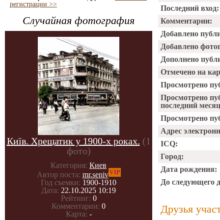
регистрации >>
Последний вход:
Случайная фотография
Комментарии:
Добавлено публ
Добавлено фото
Дополнено публ
Отмечено на ка
Просмотрено пу
Просмотрено пу
последний месяц
Просмотрено пуб
Адрес электрон
Київ. Хрещатик у 1900-х роках.
(1
ICQ:
фото)
Город:
Категория:
Киев
Дата рождения:
VIP
Автор поста:
mr.seniv
До следующего 
Год съемки:
1900-1910
Дата:
22.10.2025 10:19
Рейтинг:
0
Комментарии:
0
Друзья учас
Карта:
-