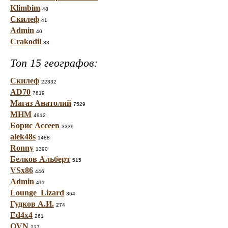
Klimbim
48
Скилеф
41
Admin
40
Crakodil
33
Топ 15 географов:
Скилеф
22332
AD70
7819
Магаз Анатолий
7529
МНМ
4912
Борис Ассеев
3339
alek48s
1488
Ronny
1390
Белков Альберт
515
VSx86
446
Admin
411
Lounge_Lizard
364
Гудков А.И.
274
Ed4x4
261
OVN
237