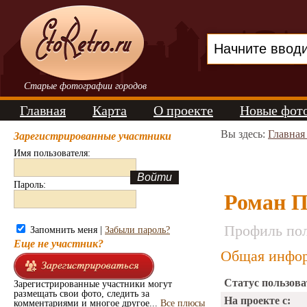
Старые фотографии городов
Главная
Карта
О проекте
Новые фот
Вы здесь:
Главная
Зарегистрированные участники
Имя пользователя:
Пароль:
Роман 
Профиль пол
Запомнить меня |
Забыли пароль?
Еще не участник?
Общая инфор
Статус пользова
Зарегистрированные участники могут
размещать свои фото, следить за
На проекте с:
комментариями и многое другое...
Все плюсы