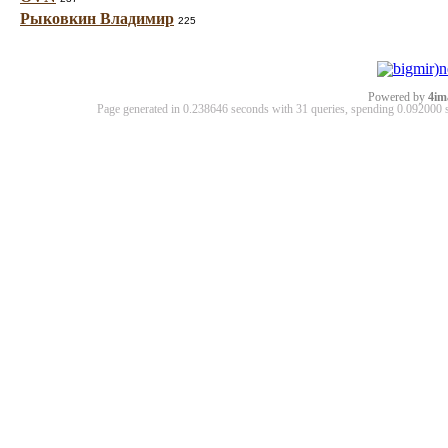
Рыковкин Владимир
225
Powered by
4im
Page generated in 0.238646 seconds with 31 queries, spending 0.09200