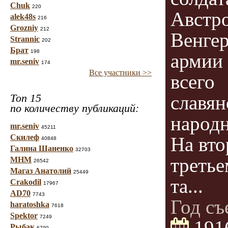
Chuk
220
Австр
alek48s
216
Grozniy
212
Венге
Strannic
202
Брат
198
армии 
mr.seniv
174
Все участники >>
всего
Топ 15
славян
по количеству публикаций:
народн
mr.seniv
45211
Скилеф
На вто
40848
Галина Шаненко
32703
третье
МНМ
26542
Магаз Анатолий
25449
та...
Crakodil
17967
AD70
7743
Год съ
haratoshka
7618
Spektor
7249
191
Рыбак
6790