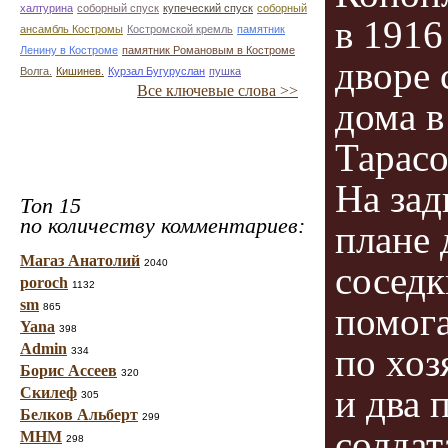
халтурина
соборный спуск
купеческий спуск
соборный
в 1916 
ансамбль Костромы
Костромской кремль
памятник
Ленину в Костроме
памятник Романовым в Костроме
дворе 
Волга.
Кишинев.
Курзал Бугуруслан
пушка
Все ключевые слова >>
дома в
Тарасо
На за
Топ 15
по количеству комментариев:
плане 
Магаз Анатолий
2040
соседк
poroch
1132
sm
помог
865
Yana
398
Admin
по хоз
334
Борис Ассеев
320
и два 
Скилеф
305
Белков Альберт
299
солдат
МНМ
298