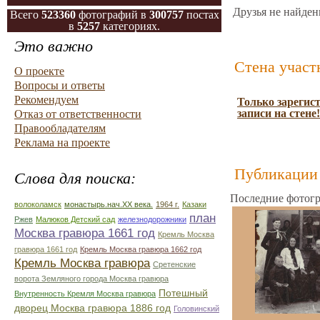
Друзья не найден
Всего
523360
фотографий в
300757
постах
в
5257
категориях.
Это важно
Стена участ
О проекте
Вопросы и ответы
Рекомендуем
Только зарегис
записи на стене!
Отказ от ответственности
Правообладателям
Реклама на проекте
Публикации 
Слова для поиска:
Последние фотогр
волоколамск
монастырь.нач.ХХ века.
1964 г.
Казаки
план
Ржев
Малюков Детский сад
железнодорожники
Москва гравюра 1661 год
Кремль Москва
гравюра 1661 год
Кремль Москва гравюра 1662 год
Кремль Москва гравюра
Сретенские
ворота Земляного города Москва гравюра
Потешный
Внутренность Кремля Москва гравюра
дворец Москва гравюра 1886 год
Головинский