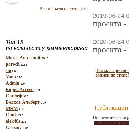
"Корова"
Все ключевые слова >>
2019-06-24 
проекта -
Топ 15
2020-06-24 
по количеству комментариев:
проекта -
Магаз Анатолий
2040
poroch
1132
sm
Только зарегис
865
записи на стене!
Yana
398
Admin
334
Борис Ассеев
320
Скилеф
305
Белков Альберт
299
Публикации 
МНМ
298
Chuk
220
Последние фотогр
alek48s
216
Сейчас нет новых
Grozniy
212