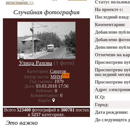
Статус пользова
регистрации >>
На проекте с:
Случайная фотография
Последний вход:
Комментарии:
Добавлено публ
Добавлено фото
Дополнено публ
Отмечено на ка
Улица Рахова
(1 фото)
Просмотрено пу
Просмотрено пу
Категория:
Саратов
последний месяц
VIP
Автор поста:
МНМ
Год съемки:
1979
Просмотрено пуб
Дата:
03.03.2018 17:56
Адрес электрон
Рейтинг:
0
Комментарии:
0
ICQ:
Карта:
Город:
Всего
523400
фотографий в
300781
постах
Дата рождения:
в
5257
категориях.
До следующего 
Это важно