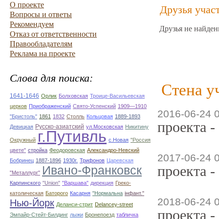
О проекте
Друзья учас
Вопросы и ответы
Рекомендуем
Друзья не найден
Отказ от ответственности
Правообладателям
Реклама на проекте
Слова для поиска:
Стена у
1641-1646
Орлик
Болховская
Троице-Васильевская
церков
Приображенский
Свято-Успенский
1909—1910
2016-06-24 
"Бристоль"
1861
1832
Столль
Кольцовая
1889-1893
проекта -
Русско-азиатский
Девицкая
ул.Московская
Никитину
г.Путивль
Окружный
с.Новая
"Россия
цвете"
стройка
Феодоровская
Александро-Невский
2017-06-24 
Бобринец
1887-1896
1930г.
Трифонов
Царевская
проекта -
Ивано-Франковск
"Металлург"
Карпинского
"Union"
"Варшава"
дирекция
Греко-
католическая
Баторого
Касарня
"Нормальна
інфант."
2018-06-24 
Нью-Йорк
Деланси-стрит
Delancey-street
проекта -
Эмпайр-Стейт-Билдинг
лыжи
Бронепоезд
табличка