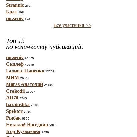
Strannic
202
Брат
198
mr.seniv
174
Все участники >>
Топ 15
по количеству публикаций:
mr.seniv
45225
Скилеф
40848
Галина Шаненко
32703
МНМ
26542
Магаз Анатолий
25449
Crakodil
17967
AD70
7743
haratoshka
7618
Spektor
7249
Рыбак
6790
Николай Наседкин
5090
Ігор Кузьменко
4796