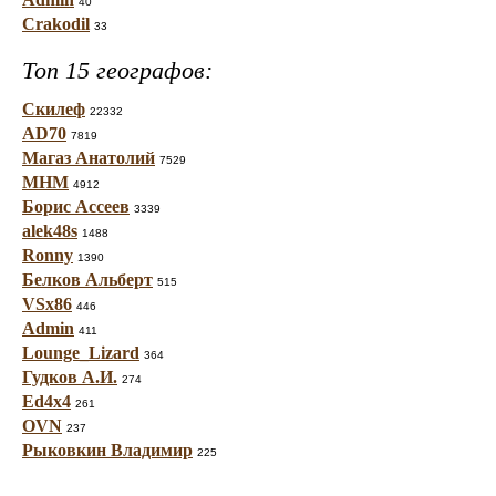
40
Crakodil
33
Топ 15 географов:
Скилеф
22332
AD70
7819
Магаз Анатолий
7529
МНМ
4912
Борис Ассеев
3339
alek48s
1488
Ronny
1390
Белков Альберт
515
VSx86
446
Admin
411
Lounge_Lizard
364
Гудков А.И.
274
Ed4x4
261
OVN
237
Рыковкин Владимир
225