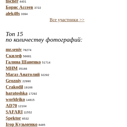
fischer
4401
Борис Ассеев
3722
alek48s
3394
Все участники >>
Топ 15
по количеству фотографий:
mr.seniv
78274
Скилеф
56681
Галина Шаненко
51714
МНМ
35166
Магаз Анатолий
32292
Grozniy
22990
Crakodil
19166
haratoshka
17292
worldriko
14815
AD70
12104
SAFARI
11552
Spektor
8532
Ігор Кузьменко
8485