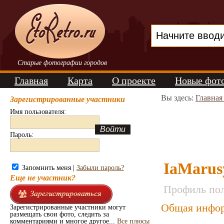
Старые фотографии городов
Главная
Карта
О проекте
Новые фот
Вы здесь:
Главная
Зарегистрированные участники
Имя пользователя:
Пароль:
IaMarus
Запомнить меня |
Забыли пароль?
Еще не участник?
Профиль пол
Общая инфор
Зарегистрированные участники могут
размещать свои фото, следить за
комментариями и многое другое...
Все плюсы