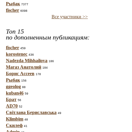
Рыбак
7377
fischer
6098
Все участники >>
Топ 15
по дополненным публикациям:
fischer
459
korostenec
436
Nadezda Mihhailova
186
Магаз Анатолий
184
Борис Ассеев
178
Рыбак
156
ggeolog
88
kuban46
59
Брат
56
AD70
52
Світлана Бериславська
49
Klimbim
48
Скилеф
41
Admin