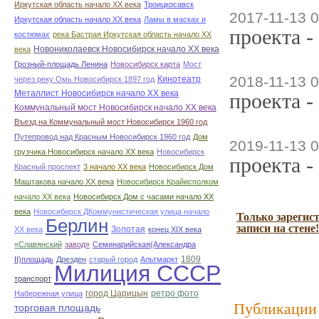
Иркутская область начало ХХ века
Троицкосавск
2017-11-13 0
Иркутская область начало ХХ века
Ламы в масках и
проекта -
костюмах
река Бастрая Иркутская область начало ХХ
Новониколаевск Новосибирск начало ХХ века
века
Грозный-площадь Ленина
Новосибирск карта
Мост
2018-11-13 0
Кинотеатр
через реку Омь Новосибирск 1897 год
Металлист Новосибирск начало ХХ века
проекта -
Коммунальный мост Новосибирск начало ХХ века
Въезд на Коммунальный мост Новосибирск 1960 год
Путепровод над Красным Новосибирск 1960 год
Дом
2019-11-13 0
грузчика Новосибирск начало ХХ века
Новосибирск
проекта -
Красный проспект
3 начало ХХ века
Новосибирск Дом
Маштакова начало ХХ века
Новосибирск Крайисполком
начало ХХ века
Новосибирск Дом с часами начало ХХ
века
Новосибирск ДКоммунистическая улица начало
Только зарегис
Берлин
записи на стене!
Золотая
ХХ века
конец ХІХ века
«Славянский
завод»
Семинарийская(Александра
1809
II)площадь
Дрезден
старый город
Альтмаркт
Милиция СССР
транспорт
город Царицын
ретро фото
Набережная улица
Публикации 
торговая площадь