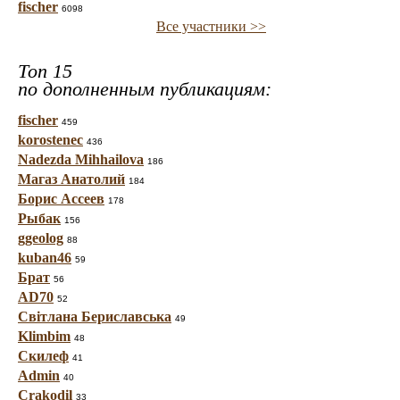
fischer
6098
Все участники >>
Топ 15
по дополненным публикациям:
fischer
459
korostenec
436
Nadezda Mihhailova
186
Магаз Анатолий
184
Борис Ассеев
178
Рыбак
156
ggeolog
88
kuban46
59
Брат
56
AD70
52
Світлана Бериславська
49
Klimbim
48
Скилеф
41
Admin
40
Crakodil
33