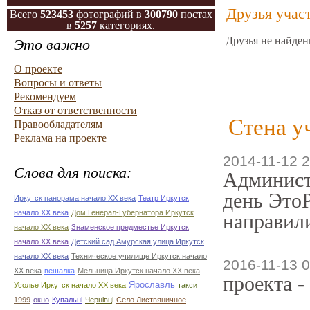
Друзья учас
Всего
523453
фотографий в
300790
постах
в
5257
категориях.
Друзья не найден
Это важно
О проекте
Вопросы и ответы
Рекомендуем
Отказ от ответственности
Стена у
Правообладателям
Реклама на проекте
2014-11-12 2
Слова для поиска:
Админист
день ЭтоР
Иркутск панорама начало ХХ века
Театр Иркутск
начало ХХ века
Дом Генерал-Губернатора Иркутск
направили
начало ХХ века
Знаменское предместье Иркутск
начало ХХ века
Детский сад Амурская улица Иркутск
начало ХХ века
Техническое училище Иркутск начало
2016-11-13 0
ХХ века
вешалка
Мельница Иркутск начало ХХ века
проекта -
Ярославль
Усолье Иркутск начало ХХ века
такси
1999
окно
Купальні
Чернівці
Село Листвяничное