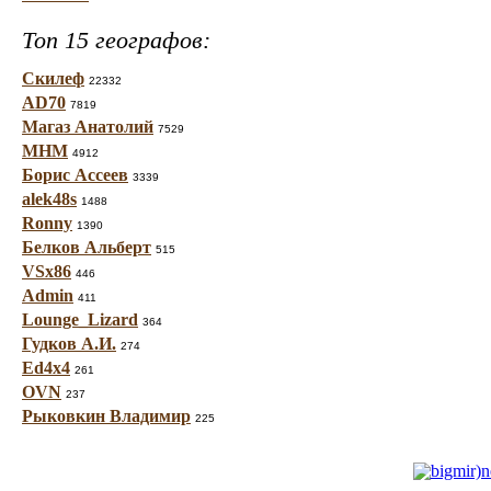
Топ 15 географов:
Скилеф
22332
AD70
7819
Магаз Анатолий
7529
МНМ
4912
Борис Ассеев
3339
alek48s
1488
Ronny
1390
Белков Альберт
515
VSx86
446
Admin
411
Lounge_Lizard
364
Гудков А.И.
274
Ed4x4
261
OVN
237
Рыковкин Владимир
225