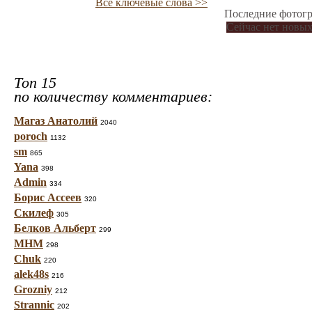
Все ключевые слова >>
Последние фотогр
Сейчас нет новых
Топ 15
по количеству комментариев:
Магаз Анатолий
2040
poroch
1132
sm
865
Yana
398
Admin
334
Борис Ассеев
320
Скилеф
305
Белков Альберт
299
МНМ
298
Chuk
220
alek48s
216
Grozniy
212
Strannic
202