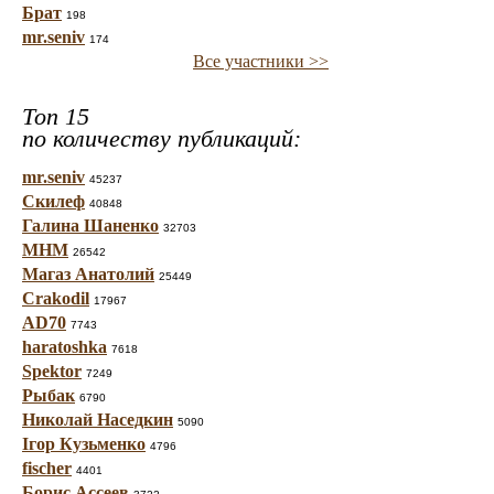
Брат
198
mr.seniv
174
Все участники >>
Топ 15
по количеству публикаций:
mr.seniv
45237
Скилеф
40848
Галина Шаненко
32703
МНМ
26542
Магаз Анатолий
25449
Crakodil
17967
AD70
7743
haratoshka
7618
Spektor
7249
Рыбак
6790
Николай Наседкин
5090
Ігор Кузьменко
4796
fischer
4401
Борис Ассеев