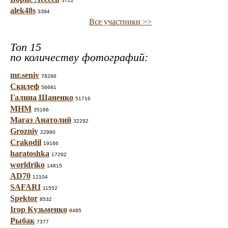
3722
alek48s
3394
Все участники >>
Топ 15
по количеству фотографий:
mr.seniv
78286
Скилеф
56681
Галина Шаненко
51716
МНМ
35166
Магаз Анатолий
32292
Grozniy
22990
Crakodil
19166
haratoshka
17292
worldriko
14815
AD70
12104
SAFARI
11552
Spektor
8532
Ігор Кузьменко
8485
Рыбак
7377