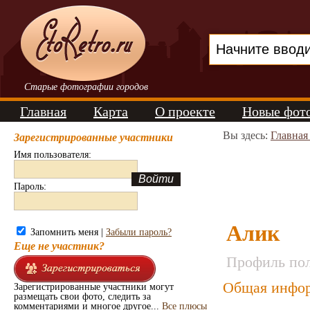
Старые фотографии городов
Главная
Карта
О проекте
Новые фот
Вы здесь:
Главная
Зарегистрированные участники
Имя пользователя:
Пароль:
Алик
Запомнить меня |
Забыли пароль?
Еще не участник?
Профиль пол
Общая инфор
Зарегистрированные участники могут
размещать свои фото, следить за
комментариями и многое другое...
Все плюсы