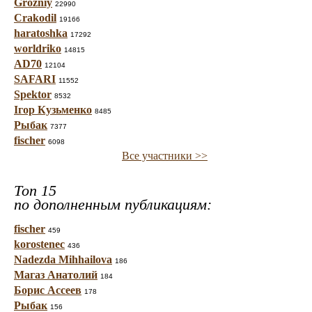
Grozniy
22990
Crakodil
19166
haratoshka
17292
worldriko
14815
AD70
12104
SAFARI
11552
Spektor
8532
Ігор Кузьменко
8485
Рыбак
7377
fischer
6098
Все участники >>
Топ 15
по дополненным публикациям:
fischer
459
korostenec
436
Nadezda Mihhailova
186
Магаз Анатолий
184
Борис Ассеев
178
Рыбак
156