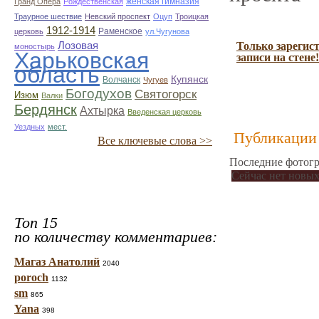
женская гимназия
Гранд Опера
Рождественская
Траурное шествие
Невский проспект
Оцуп
Троицкая
1912-1914
Раменское
церковь
ул.Чугунова
Лозовая
Только зарегис
моностырь
Харьковская
записи на стене!
область
Купянск
Волчанск
Чугуев
Богодухов
Святогорск
Изюм
Валки
Бердянск
Ахтырка
Введенская церковь
Уездных
мест.
Публикации 
Все ключевые слова >>
Последние фотогр
Сейчас нет новых
Топ 15
по количеству комментариев:
Магаз Анатолий
2040
poroch
1132
sm
865
Yana
398