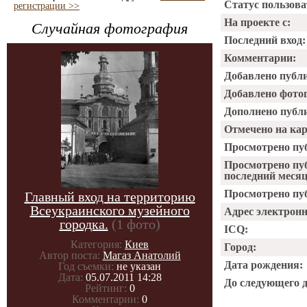
Статус пользова
регистрации >>
На проекте с:
Случайная фотография
Последний вход:
Комментарии:
Добавлено публ
Добавлено фото
Дополнено публ
Отмечено на ка
Просмотрено пу
Просмотрено пу
последний месяц
Просмотрено пуб
Главный вход на территорию
Всеукраинского музейного
Адрес электрон
городка.
(1 фото)
ICQ:
Категория:
Киев
Город:
Автор поста:
Магаз Анатолий
Дата рождения:
Год съемки:
не указан
Дата:
05.07.2011 14:28
До следующего 
Рейтинг:
0
Комментарии:
0