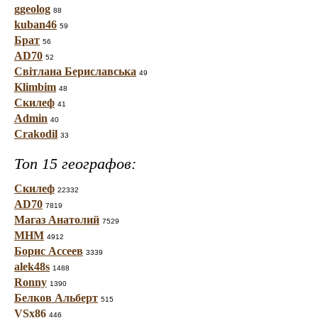
ggeolog
88
kuban46
59
Брат
56
AD70
52
Світлана Бериславська
49
Klimbim
48
Скилеф
41
Admin
40
Crakodil
33
Топ 15 географов:
Скилеф
22332
AD70
7819
Магаз Анатолий
7529
МНМ
4912
Борис Ассеев
3339
alek48s
1488
Ronny
1390
Белков Альберт
515
VSx86
446