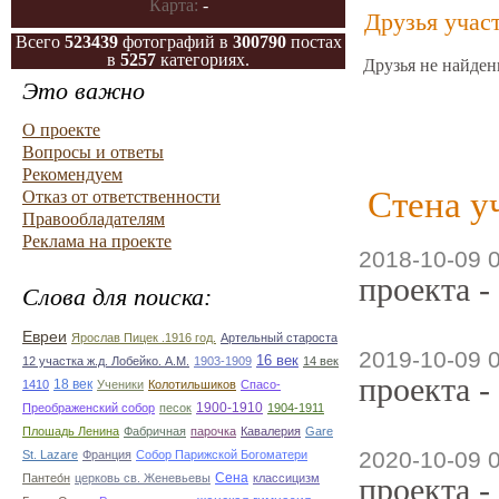
Карта:
-
Друзья учас
Всего
523439
фотографий в
300790
постах
в
5257
категориях.
Друзья не найден
Это важно
О проекте
Вопросы и ответы
Рекомендуем
Стена у
Отказ от ответственности
Правообладателям
Реклама на проекте
2018-10-09 
проекта -
Слова для поиска:
Евреи
Ярослав Пицек .1916 год.
Артельный староста
2019-10-09 
16 век
12 участка ж.д. Лобейко. А.М.
1903-1909
14 век
проекта -
18 век
1410
Ученики
Колотильшиков
Спасо-
1900-1910
Преображенский собор
песок
1904-1911
Плошадь Ленина
Фабричная
парочка
Кавалерия
Gare
2020-10-09 
St. Lazare
Франция
Собор Парижской Богоматери
Сена
Пантео́н
церковь св. Женевьевы
классицизм
проекта -