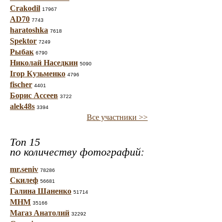
Crakodil
17967
AD70
7743
haratoshka
7618
Spektor
7249
Рыбак
6790
Николай Наседкин
5090
Ігор Кузьменко
4796
fischer
4401
Борис Ассеев
3722
alek48s
3394
Все участники >>
Топ 15
по количеству фотографий:
mr.seniv
78286
Скилеф
56681
Галина Шаненко
51714
МНМ
35166
Магаз Анатолий
32292