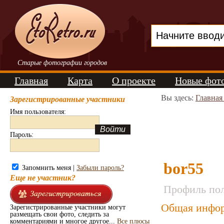
Старые фотографии городов
Главная
Карта
О проекте
Новые фот
Вы здесь:
Главная
Зарегистрированные участники
Имя пользователя:
Пароль:
bor55
Запомнить меня |
Забыли пароль?
Еще не участник?
Профиль пол
Общая инфор
Зарегистрированные участники могут
размещать свои фото, следить за
комментариями и многое другое...
Все плюсы