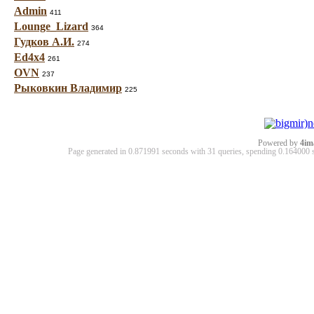
Admin
411
Lounge_Lizard
364
Гудков А.И.
274
Ed4x4
261
OVN
237
Рыковкин Владимир
225
Powered by
4im
Page generated in 0.871991 seconds with 31 queries, spending 0.16400