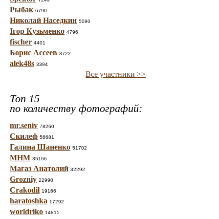
Рыбак
6790
Николай Наседкин
5090
Ігор Кузьменко
4796
fischer
4401
Борис Ассеев
3722
alek48s
3394
Все участники >>
Топ 15
по количеству фотографий:
mr.seniv
78260
Скилеф
56681
Галина Шаненко
51702
МНМ
35166
Магаз Анатолий
32292
Grozniy
22990
Crakodil
19166
haratoshka
17292
worldriko
14815