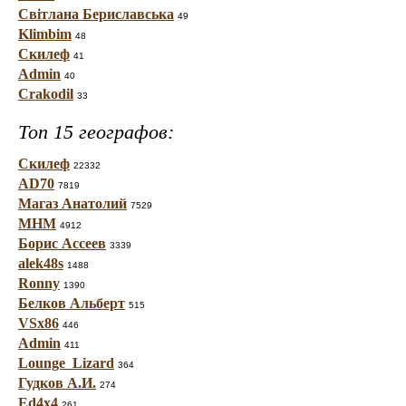
Світлана Бериславська
49
Klimbim
48
Скилеф
41
Admin
40
Crakodil
33
Топ 15 географов:
Скилеф
22332
AD70
7819
Магаз Анатолий
7529
МНМ
4912
Борис Ассеев
3339
alek48s
1488
Ronny
1390
Белков Альберт
515
VSx86
446
Admin
411
Lounge_Lizard
364
Гудков А.И.
274
Ed4x4
261