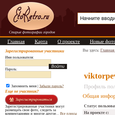
Старые фотографии городов
Главная
Карта
О проекте
Новые фот
Вы здесь:
Главная
Зарегистрированные участники
Имя пользователя:
Пароль:
viktorpe
Профиль пол
Запомнить меня |
Забыли пароль?
Еще не участник?
Общая инфор
Статус пользова
Зарегистрированные участники могут
размещать свои фото, следить за
На проекте с:
комментариями и многое другое...
Все плюсы