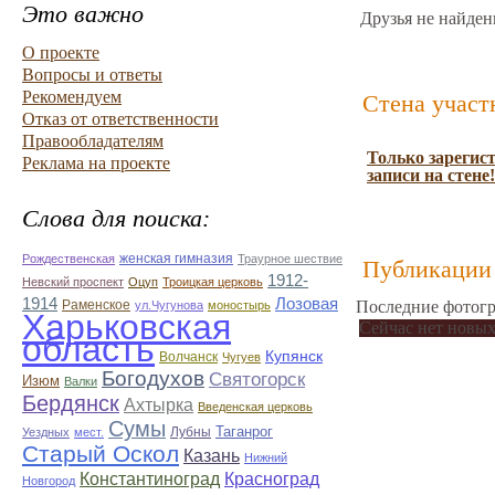
Это важно
Друзья не найден
О проекте
Вопросы и ответы
Рекомендуем
Стена участ
Отказ от ответственности
Правообладателям
Только зарегис
Реклама на проекте
записи на стене!
Слова для поиска:
женская гимназия
Рождественская
Траурное шествие
Публикации 
1912-
Невский проспект
Оцуп
Троицкая церковь
1914
Лозовая
Раменское
Последние фотогр
ул.Чугунова
моностырь
Харьковская
Сейчас нет новых
область
Купянск
Волчанск
Чугуев
Богодухов
Святогорск
Изюм
Валки
Бердянск
Ахтырка
Введенская церковь
Сумы
Таганрог
Лубны
Уездных
мест.
Старый Оскол
Казань
Нижний
Константиноград
Красноград
Новгород