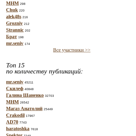
МНМ
298
Chuk
220
alek48s
216
Grozniy
212
Strannic
202
Брат
198
mr.seniv
174
Все участники >>
Топ 15
по количеству публикаций:
mr.seniv
45211
Скилеф
40848
Галина Шаненко
32703
МНМ
26542
Магаз Анатолий
25449
Crakodil
17967
AD70
7743
haratoshka
7618
Spektor
7249