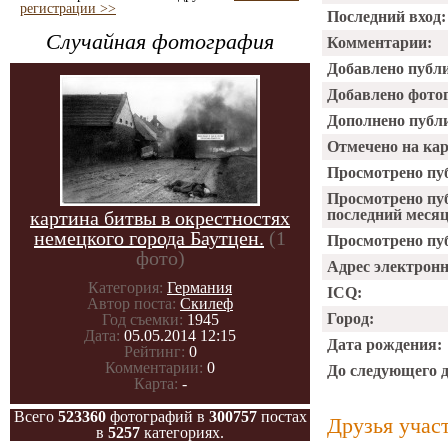
регистрации >>
Последний вход:
Случайная фотография
Комментарии:
Добавлено публ
Добавлено фото
Дополнено публ
Отмечено на ка
Просмотрено пу
Просмотрено пу
последний месяц
картина битвы в окрестностях
немецкого города Баутцен.
(1
Просмотрено пуб
фото)
Адрес электрон
Категория:
Германия
ICQ:
Автор поста:
Скилеф
Город:
Год съемки:
1945
Дата:
05.05.2014 12:15
Дата рождения:
Рейтинг:
0
Комментарии:
0
До следующего 
Карта:
-
Всего
523360
фотографий в
300757
постах
Друзья учас
в
5257
категориях.