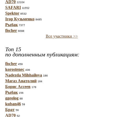
AD70
12104
SAFARI
11552
Spektor
8532
Ігор Кузьменко
8485
Рыбак
7377
fischer
6098
Все участники >>
Топ 15
по дополненным публикациям:
fischer
459
korostenec
436
Nadezda Mihhailova
186
Магаз Анатолий
184
Борис Ассеев
178
Рыбак
156
ggeolog
88
kuban46
59
Брат
56
AD70
52