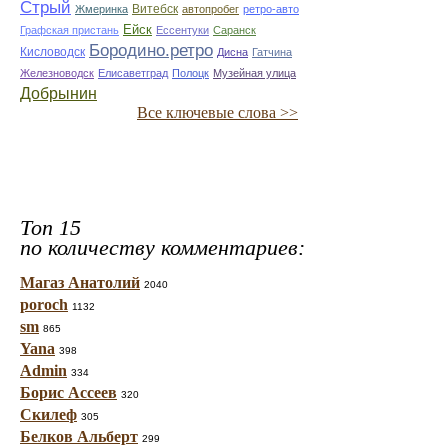
Стрый
Витебск
Жмеринка
автопробег
ретро-авто
Ейск
Графская пристань
Ессентуки
Саранск
Бородино.ретро
Кисловодск
Дисна
Гатчина
Железноводск
Елисаветград
Полоцк
Музейная улица
Добрынин
Все ключевые слова >>
Топ 15
по количеству комментариев:
Магаз Анатолий
2040
poroch
1132
sm
865
Yana
398
Admin
334
Борис Ассеев
320
Скилеф
305
Белков Альберт
299