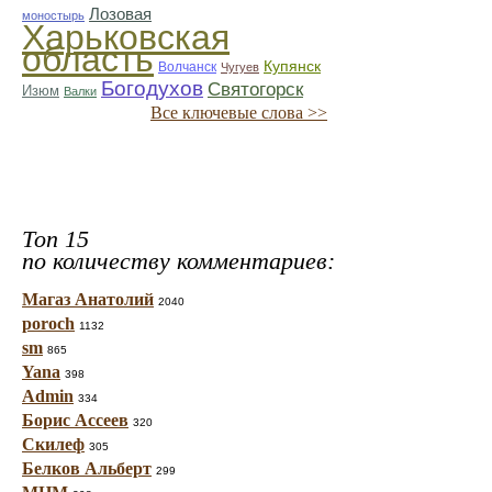
Лозовая
моностырь
Харьковская
область
Купянск
Волчанск
Чугуев
Богодухов
Святогорск
Изюм
Валки
Все ключевые слова >>
Топ 15
по количеству комментариев:
Магаз Анатолий
2040
poroch
1132
sm
865
Yana
398
Admin
334
Борис Ассеев
320
Скилеф
305
Белков Альберт
299