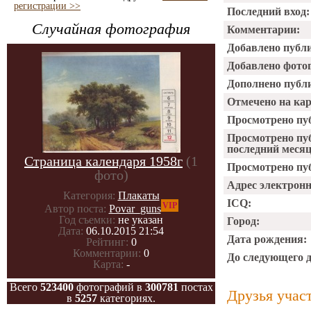
регистрации >>
Последний вход:
Случайная фотография
Комментарии:
Добавлено публ
Добавлено фото
Дополнено публ
Отмечено на ка
Просмотрено пу
Просмотрено пу
последний месяц
Страница календаря 1958г
(1
Просмотрено пуб
фото)
Адрес электрон
Категория:
Плакаты
ICQ:
VIP
Автор поста:
Povar_guns
Год съемки:
не указан
Город:
Дата:
06.10.2015 21:54
Дата рождения:
Рейтинг:
0
Комментарии:
0
До следующего 
Карта:
-
Всего
523400
фотографий в
300781
постах
Друзья учас
в
5257
категориях.