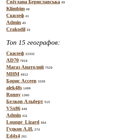
Світлана Бериславська
49
Klimbim
48
Скилеф
41
Admin
40
Crakodil
33
Топ 15 географов:
Скилеф
22332
AD70
7819
Магаз Анатолий
7529
МНМ
4912
Борис Ассеев
3339
alek48s
1488
Ronny
1390
Белков Альберт
515
VSx86
446
Admin
411
Lounge_Lizard
364
Гудков А.И.
274
Ed4x4
261