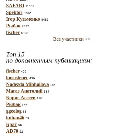
SAFARI
11552
Spektor
8532
Ігор Кузьменко
8485
Рыбак
7377
fischer
6098
Все участники >>
Топ 15
по дополненным публикациям:
fischer
459
korostenec
436
Nadezda Mihhailova
186
Магаз Анатолий
184
Борис Ассеев
178
Рыбак
156
ggeolog
88
kuban46
59
Брат
56
AD70
52