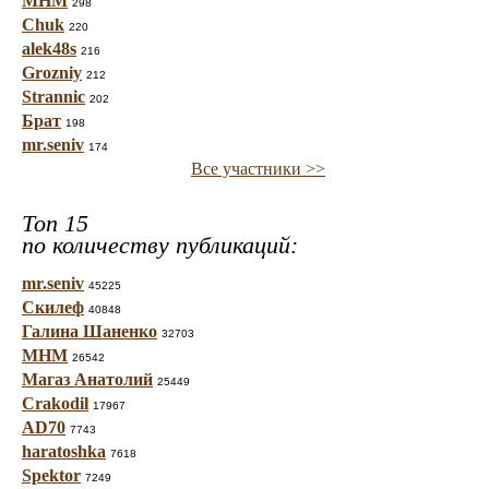
МНМ
298
Chuk
220
alek48s
216
Grozniy
212
Strannic
202
Брат
198
mr.seniv
174
Все участники >>
Топ 15
по количеству публикаций:
mr.seniv
45225
Скилеф
40848
Галина Шаненко
32703
МНМ
26542
Магаз Анатолий
25449
Crakodil
17967
AD70
7743
haratoshka
7618
Spektor
7249