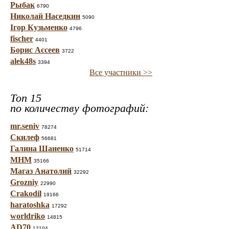
Рыбак
6790
Николай Наседкин
5090
Ігор Кузьменко
4796
fischer
4401
Борис Ассеев
3722
alek48s
3394
Все участники >>
Топ 15
по количеству фотографий:
mr.seniv
78274
Скилеф
56681
Галина Шаненко
51714
МНМ
35166
Магаз Анатолий
32292
Grozniy
22990
Crakodil
19166
haratoshka
17292
worldriko
14815
AD70
12104