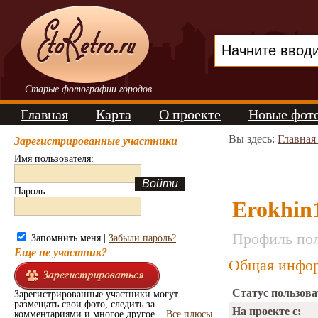
Старые фотографии городов
Главная
Карта
О проекте
Новые фот
Вы здесь:
Главная
Зарегистрированные участники
Имя пользователя:
Пароль:
Erokhin
Профиль пол
Запомнить меня |
Забыли пароль?
Еще не участник?
Общая инфор
Статус пользова
Зарегистрированные участники могут
размещать свои фото, следить за
На проекте с:
комментариями и многое другое...
Все плюсы