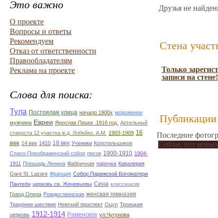
Это важно
Друзья не найден
О проекте
Вопросы и ответы
Рекомендуем
Стена участ
Отказ от ответственности
Правообладателям
Только зарегис
Реклама на проекте
записи на стене!
Слова для поиска:
Тула
Постоялая улица
начало 1900х
мороженое
Публикации 
Евреи
мужчина
Ярослав Пицек .1916 год.
Артельный
16
староста 12 участка ж.д. Лобейко. А.М.
1903-1909
Последние фотогр
век
18 век
14 век
1410
Ученики
Колотильшиков
Сейчас нет новых
1900-1910
Спасо-Преображенский собор
песок
1904-
1911
Плошадь Ленина
Фабричная
парочка
Кавалерия
Gare St. Lazare
Франция
Собор Парижской Богоматери
Сена
Пантео́н
церковь св. Женевьевы
классицизм
женская гимназия
Гранд Опера
Рождественская
Траурное шествие
Невский проспект
Оцуп
Троицкая
1912-1914
Раменское
церковь
ул.Чугунова