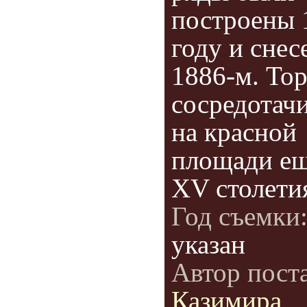
построены 
году и снес
1886-м. Тор
сосредотач
на красной
площади ещ
XV столети
Год съемки
указан
Автор пост
Казимира