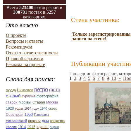
Всего
523400
фотографий в
300781
постах в
5257
категориях.
Стена участника:
Это важно
Только зарегистрированные
О проекте
записи на стене!
Вопросы и ответы
Рекомендуем
Отказ от ответственности
Правообладателям
Публикации участник
Реклама на проекте
Последние фотографии, котор
Слова для поиска:
1
2
3
4
5
6
7
8
9
10
»
Пос
ретро
фото
Николаев
города
старый
фотография
Украина
Старая
Москва
старой
Москвы
1920
годы
сквер
1934
году
1940
1950
Советская
Панорама
дом
Николаевской
стороны
общества
1914
1915
здание
Россия
биржи