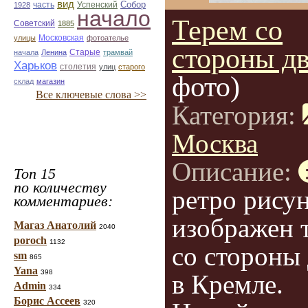
вид
Собор
Успенский
1928
часть
начало
Терем со
Советский
1885
улицы
Московская
фотоателье
стороны д
Старые
начала
Ленина
трамвай
Харьков
столетия
улиц
старого
фото)
склад
магазин
Все ключевые слова >>
Категория:
Москва
Описание:
Топ 15
по количеству
ретро рису
комментариев:
изображен 
Магаз Анатолий
2040
poroch
1132
со стороны
sm
865
Yana
398
в Кремле.
Admin
334
Борис Ассеев
320