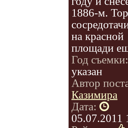
году и снес
1886-м. Тор
сосредотач
на красной
площади ещё
Год съемки
указан
Автор пост
Казимира
Дата:
05.07.2011 