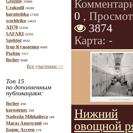
Комментар
Grozniy
22990
Crakodil
19166
0
, Просмот
haratoshka
17292
worldriko
14815
3874
AD70
12104
SAFARI
11552
Карта: -
Spektor
8532
Ігор Кузьменко
8485
Рыбак
7377
fischer
6098
Все участники >>
Топ 15
по дополненным
публикациям:
fischer
459
Нижний
korostenec
436
Nadezda Mihhailova
186
овощной р
Магаз Анатолий
184
Борис Ассеев
178