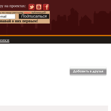
ру на проектах:
 на нашу рассылку
новых
публикаций!
знавай о них первым!
ники