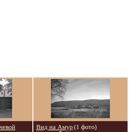
чевой
Вид на Амур
(1 фото)