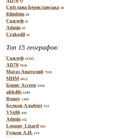
AD70
52
Світлана Бериславська
49
Klimbim
48
Скилеф
41
Admin
40
Crakodil
33
Топ 15 географов:
Скилеф
22332
AD70
7819
Магаз Анатолий
7529
МНМ
4912
Борис Ассеев
3339
alek48s
1488
Ronny
1390
Белков Альберт
515
VSx86
446
Admin
411
Lounge_Lizard
364
Гудков А.И.
274