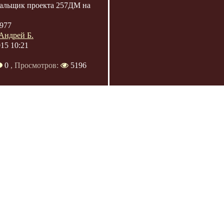
альщик проекта 257ДМ на
977
Андрей Б.
015 10:21
0
, Просмотров:
5196