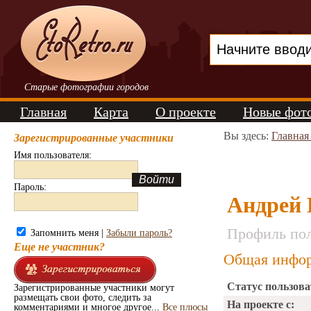
Старые фотографии городов
Главная
Карта
О проекте
Новые фот
Вы здесь:
Главная
Зарегистрированные участники
Имя пользователя:
Пароль:
Андрей 
Профиль пол
Запомнить меня |
Забыли пароль?
Еще не участник?
Общая инфор
Статус пользова
Зарегистрированные участники могут
размещать свои фото, следить за
На проекте с:
комментариями и многое другое...
Все плюсы