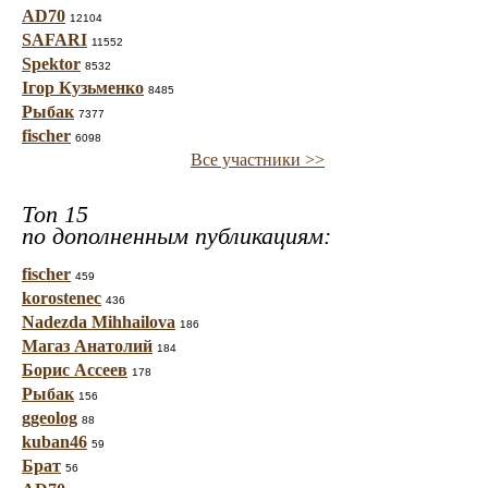
AD70
12104
SAFARI
11552
Spektor
8532
Ігор Кузьменко
8485
Рыбак
7377
fischer
6098
Все участники >>
Топ 15
по дополненным публикациям:
fischer
459
korostenec
436
Nadezda Mihhailova
186
Магаз Анатолий
184
Борис Ассеев
178
Рыбак
156
ggeolog
88
kuban46
59
Брат
56