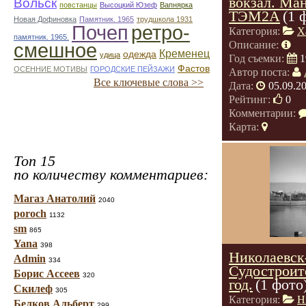
вокзал. Ма
Вольск
повстанцы
Высоцкий Юзеф
Вапнярка
ТЭМ2А
(1 
Новая Дофиновка
Памятник. 1965
трудшкола 1931
Почеп
ретро-
Категория:
Х
памятник. 1965.
смешное
Описание:
Кременец
одежда
удица
Год съемки:
1
Фастов
ОСЕННИЕ МОТИВЫ
ГОРОДСКИЕ ПЕЙЗАЖИ
Автор поста:
Все ключевые слова >>
Дата:
05.09.2
Рейтинг:
0
Комментарии:
Карта:
Топ 15
по количеству комментариев:
Магаз Анатолий
2040
poroch
1132
sm
865
Yana
398
Николаевск
Admin
334
Судостроит
Борис Ассеев
320
год.
(1 фото
Скилеф
305
Категория:
Н
Белков Альберт
299