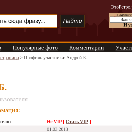
ЭтоРетро.
(!)
Подпишись
И у
о
Популярные фото
Комментарии
Участ
 страница
> Профиль участника: Андрей Б.
Б.
ьзователя
мация:
теля:
Не VIP [
Стать VIP
]
01.03.2013