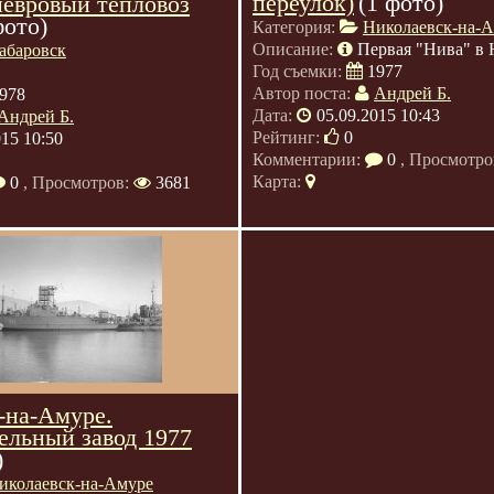
переулок)
(1 фото)
невровый тепловоз
фото)
Категория:
Николаевск-на-
Описание:
Первая "Нива" в 
абаровск
Год съемки:
1977
Автор поста:
Андрей Б.
978
Дата:
05.09.2015 10:43
Андрей Б.
Рейтинг:
0
015 10:50
Комментарии:
0
, Просмотро
Карта:
0
, Просмотров:
3681
-на-Амуре.
ельный завод 1977
)
иколаевск-на-Амуре