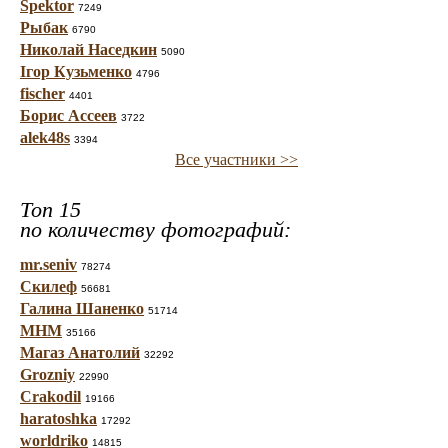
Spektor
7249
Рыбак
6790
Николай Наседкин
5090
Ігор Кузьменко
4796
fischer
4401
Борис Ассеев
3722
alek48s
3394
Все участники >>
Топ 15
по количеству фотографий:
mr.seniv
78274
Скилеф
56681
Галина Шаненко
51714
МНМ
35166
Магаз Анатолий
32292
Grozniy
22990
Crakodil
19166
haratoshka
17292
worldriko
14815