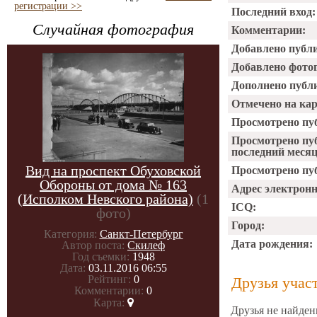
регистрации >>
Последний вход:
Случайная фотография
Комментарии:
Добавлено публ
Добавлено фото
Дополнено публ
Отмечено на ка
Просмотрено пу
Просмотрено пу
последний месяц
Вид на проспект Обуховской
Просмотрено пуб
Обороны от дома № 163
Адрес электрон
(Исполком Невского района)
(1
ICQ:
фото)
Город:
Категория:
Санкт-Петербург
Дата рождения:
Автор поста:
Скилеф
Год съемки:
1948
Дата:
03.11.2016 06:55
Рейтинг:
0
Друзья учас
Комментарии:
0
Карта:
Друзья не найден