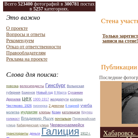
Всего
523400
фотографий в
300781
постах
в
5257
категориях.
Это важно
Стена участ
О проекте
Вопросы и ответы
Только зарегис
Рекомендуем
записи на стене!
Отказ от ответственности
Правообладателям
Реклама на проекте
Публикации 
Слова для поиска:
Последние фотогр
Гинсбург
повозка
велосипедисты
Волынская
губерния
Баженов
Новый год
8 Марта
Суханкин
цех
Дергилев
1900-1917
желдорпути
коллона
учеба
Чистяково. 1926
пионерка
2 девочки
6 парней
иудаизм
молитва
хлопцы
Козин
католицизм
Крупец
Владимир Ящук
голокост
почтальон
Первомайская
Червоноармейск
улица
Кабардинская улица
Галиция
Хабаровск.
транспоранты
деньги
1912 г.