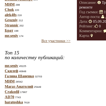
Описание:
Тр
МНМ
298
ремонте
Chuk
220
Год съемки:
1
alek48s
216
Автор поста:
Grozniy
212
Дата:
05.09.2
Strannic
Рейтинг:
0
202
Брат
Комментарии:
198
mr.seniv
Карта:
174
Все участники >>
Топ 15
по количеству публикаций:
mr.seniv
45225
Скилеф
40848
Галина Шаненко
32703
МНМ
26542
Магаз Анатолий
25449
Crakodil
17967
AD70
7743
haratoshka
7618