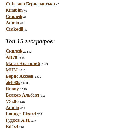
Світлана Бериславська
49
Klimbim
48
Скилеф
41
Admin
40
Crakodil
33
Топ 15 географов:
Скилеф
22332
AD70
7819
Магаз Анатолий
7529
МНМ
4912
Борис Ассеев
3339
alek48s
1488
Ronny
1390
Белков Альберт
515
VSx86
446
Admin
411
Lounge_Lizard
364
Гудков А.И.
274
Ed4x4
261