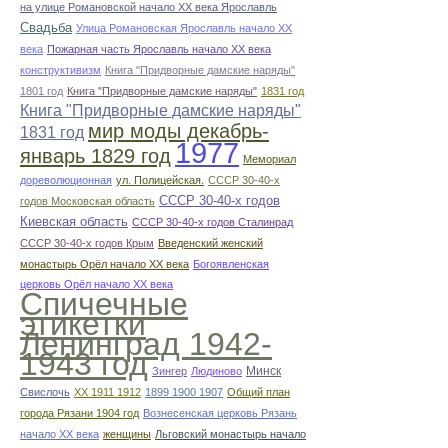
на улице Романовской начало ХХ века Ярославль
Свадьба
Улица Романовская Ярославль начало ХХ
века
Пожарная часть Ярославль начало ХХ века
конструктивизм
Книга "Придворные дамские наряды"
1801 год
Книга "Придворные дамские наряды"
1831 год
Книга "Придворные дамские наряды"
мир моды декабрь-
1831 год
1977
январь 1829 год
Мемориал
дореволюционная
ул. Полицейская.
СССР 30-40-х
СССР 30-40-х годов
годов Московская область
Киевская область
СССР 30-40-х годов Сталинрад
СССР 30-40-х годов Крым
Введенский женский
монастырь Орёл начало ХХ века
Богоявленская
церковь Орёл начало ХХ века
Спичечные
этикетки
Ленинград 1942-
1943 год
Минск
Зингер
Людиново
Свислочь
XX 1911 1912
1899 1900 1907
Общий план
города Рязани 1904 год
Вознесенская церковь Рязань
начало ХХ века
женщины
Льговский монастырь начало