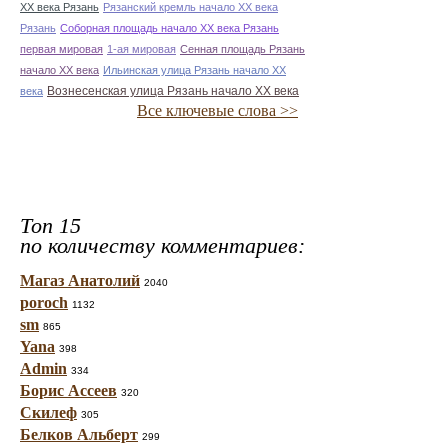
ХХ века Рязань
Рязанский кремль начало ХХ века
Рязань
Соборная площадь начало ХХ века Рязань
первая мировая
1-ая мировая
Сенная площадь Рязань
начало ХХ века
Ильинская улица Рязань начало ХХ
Вознесенская улица Рязань начало ХХ века
века
Все ключевые слова >>
Топ 15
по количеству комментариев:
Магаз Анатолий
2040
poroch
1132
sm
865
Yana
398
Admin
334
Борис Ассеев
320
Скилеф
305
Белков Альберт
299