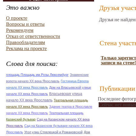
Это важно
Друзья учас
О проекте
Друзья не найден
Вопросы и ответы
Рекомендуем
Отказ от ответственности
Стена участ
Правообладателям
Реклама на проекте
Только зарегис
Слова для поиска:
записи на стене!
площадь Площадь им.Розы Люксембург
Знаменские
ворота начало ХХ века Ярославль
Гостиница Европа
Публикации 
начало ХХ века Ярославль
Дом на Власьевской улице
Власьевская улица
начало ХХ века Ярославль
Последние фотогр
начало ХХ века Ярославль
Театральная площадь
Сейчас нет новых
начало ХХ века Ярославль
Здание театра в Ярославле
начало ХХ века Ярославль
Театральная площадь
Казанский бульвар
Сад на Казанском начало ХХ века
Ярославль
Сад на Казанском бульваре начало ХХ века
Ярославль
Угол улиц Стрелецкой и Романовской
Дом