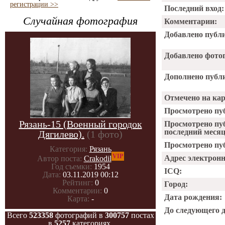
регистрации >>
Последний вход:
Случайная фотография
Комментарии:
Добавлено публ
Добавлено фото
Дополнено публ
Отмечено на ка
Просмотрено пу
Рязань-15 (Военный городок
Просмотрено пу
последний месяц
Дягилево).
(1 фото)
Просмотрено пуб
Категория:
Рязань
VIP
Адрес электрон
Автор поста:
Crakodil
Год съемки:
1954
ICQ:
Дата:
03.11.2019 00:12
Рейтинг:
0
Город:
Комментарии:
0
Дата рождения:
Карта:
-
До следующего 
Всего
523358
фотографий в
300757
постах
в
5257
категориях.