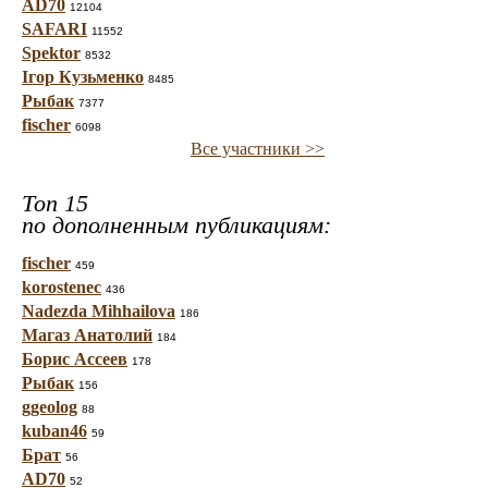
AD70
12104
SAFARI
11552
Spektor
8532
Ігор Кузьменко
8485
Рыбак
7377
fischer
6098
Все участники >>
Топ 15
по дополненным публикациям:
fischer
459
korostenec
436
Nadezda Mihhailova
186
Магаз Анатолий
184
Борис Ассеев
178
Рыбак
156
ggeolog
88
kuban46
59
Брат
56
AD70
52