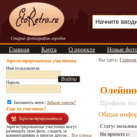
Старые фотографии городов
Главная
Карта
О проекте
Новые фот
Вы здесь:
Главная
Зарегистрированные участники
Имя пользователя:
Пароль:
Олейни
Профиль пол
Запомнить меня |
Забыли пароль?
Еще не участник?
Общая инфор
Статус пользова
Зарегистрированные участники могут
размещать свои фото, следить за
На проекте с:
комментариями и многое другое...
Все плюсы