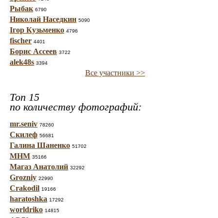
Рыбак
6790
Николай Наседкин
5090
Ігор Кузьменко
4796
fischer
4401
Борис Ассеев
3722
alek48s
3394
Все участники >>
Топ 15
по количеству фотографий:
mr.seniv
78260
Скилеф
56681
Галина Шаненко
51702
МНМ
35166
Магаз Анатолий
32292
Grozniy
22990
Crakodil
19166
haratoshka
17292
worldriko
14815