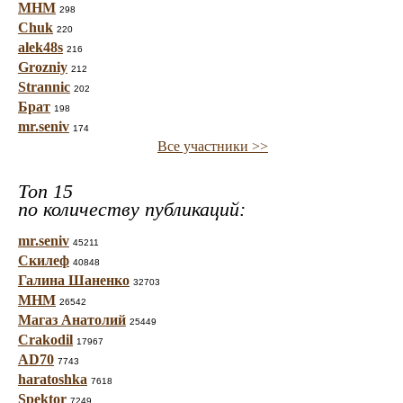
МНМ
298
Chuk
220
alek48s
216
Grozniy
212
Strannic
202
Брат
198
mr.seniv
174
Все участники >>
Топ 15
по количеству публикаций:
mr.seniv
45211
Скилеф
40848
Галина Шаненко
32703
МНМ
26542
Магаз Анатолий
25449
Crakodil
17967
AD70
7743
haratoshka
7618
Spektor
7249