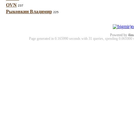
OVN
237
Рыковкин Владимир
225
Powered by
4im
Page generated in 0.165990 seconds with 31 queries, spending 0.06100