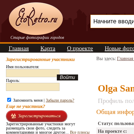
Старые фотографии городов
Главная
Карта
О проекте
Новые фот
Вы здесь:
Главная
Зарегистрированные участники
Имя пользователя:
Пароль:
Olga Sa
Профиль пол
Запомнить меня |
Забыли пароль?
Еще не участник?
Общая инфор
Статус пользова
Зарегистрированные участники могут
размещать свои фото, следить за
На проекте с:
комментариями и многое другое...
Все плюсы