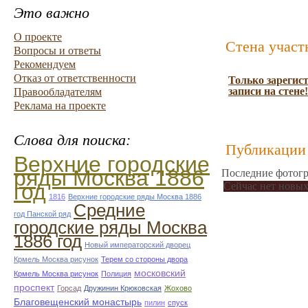
Это важно
О проекте
Стена участ
Вопросы и ответы
Рекомендуем
Отказ от ответственности
Только зарегис
записи на стене!
Правообладателям
Реклама на проекте
Слова для поиска:
Публикации 
Верхние городские
ряды Москва 1886
Последние фотогр
год
Сейчас нет новых
1816
Верхние городские ряды Москва 1886
Средние
год Панской ряд
городские ряды Москва
1886 год
Новый императорский дворец
Крмель Москва рисунок
Терем со стороны двора
московский
Крмель Москва рисунок
Полиция
проспект
Горсад
Дружинин Крюковская
Жохово
Благовещенский монастырь
пилин
спуск