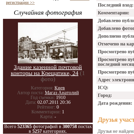
регистрации >>
Последний вход:
Случайная фотография
Комментарии:
Добавлено публ
Добавлено фото
Дополнено публ
Отмечено на ка
Просмотрено пу
Просмотрено пу
последний месяц
Здание казенной почтовой
Просмотрено пуб
конторы на Крещатике, 24
(1
фото)
Адрес электрон
ICQ:
Категория:
Киев
Автор поста:
Магаз Анатолий
Город:
Год съемки:
1910
Дата:
02.07.2011 20:36
Дата рождения:
Рейтинг:
0
Комментарии:
1
Карта:
-
Друзья учас
Всего
523365
фотографий в
300758
постах
в
5257
категориях.
Друзья не найден