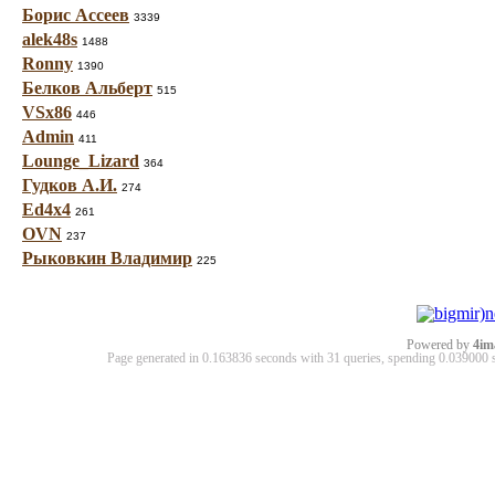
Борис Ассеев
3339
alek48s
1488
Ronny
1390
Белков Альберт
515
VSx86
446
Admin
411
Lounge_Lizard
364
Гудков А.И.
274
Ed4x4
261
OVN
237
Рыковкин Владимир
225
Powered by
4im
Page generated in 0.163836 seconds with 31 queries, spending 0.03900