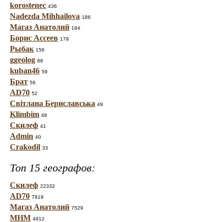
korostenec
436
Nadezda Mihhailova
186
Магаз Анатолий
184
Борис Ассеев
178
Рыбак
156
ggeolog
88
kuban46
59
Брат
56
AD70
52
Світлана Бериславська
49
Klimbim
48
Скилеф
41
Admin
40
Crakodil
33
Топ 15 географов:
Скилеф
22332
AD70
7819
Магаз Анатолий
7529
МНМ
4912