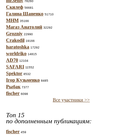
mr.seniv
78260
Скилеф
56681
Галина Шаненко
51710
МНМ
35166
Магаз Анатолий
32292
Grozniy
22990
Crakodil
19166
haratoshka
17292
worldriko
14815
AD70
12104
SAFARI
11552
Spektor
8532
Ігор Кузьменко
8485
Рыбак
7377
fischer
6098
Все участники >>
Топ 15
по дополненным публикациям:
fischer
459