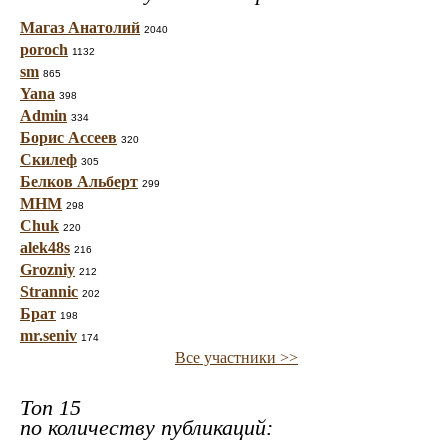
Магаз Анатолий
2040
poroch
1132
sm
865
Yana
398
Admin
334
Борис Ассеев
320
Скилеф
305
Белков Альберт
299
МНМ
298
Chuk
220
alek48s
216
Grozniy
212
Strannic
202
Брат
198
mr.seniv
174
Все участники >>
Топ 15
по количеству публикаций: