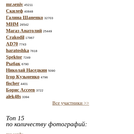
mr.seniv
45211
Скилеф
40848
Галина Шаненко
32703
МНМ
26542
Магаз Анатолий
25449
Crakodil
17967
AD70
7743
haratoshka
7618
Spektor
7249
Рыбак
6790
Николай Наседкин
5090
Ігор Кузьменко
4796
fischer
4401
Борис Ассеев
3722
alek48s
3394
Все участники >>
Топ 15
по количеству фотографий: