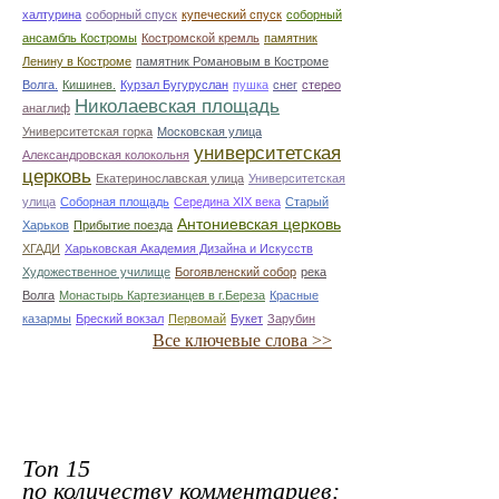
халтурина
соборный спуск
купеческий спуск
соборный
ансамбль Костромы
Костромской кремль
памятник
Ленину в Костроме
памятник Романовым в Костроме
Волга.
Кишинев.
Курзал Бугуруслан
пушка
снег
стерео
Николаевская площадь
анаглиф
Университетская горка
Московская улица
университетская
Александровская колокольня
церковь
Екатеринославская улица
Университетская
улица
Соборная площадь
Середина XIX века
Старый
Антониевская церковь
Харьков
Прибытие поезда
ХГАДИ
Харьковская Академия Дизайна и Искусств
Художественное училище
Богоявленский собор
река
Волга
Монастырь Картезианцев в г.Береза
Красные
казармы
Бреский вокзал
Первомай
Букет
Зарубин
Все ключевые слова >>
Топ 15
по количеству комментариев: