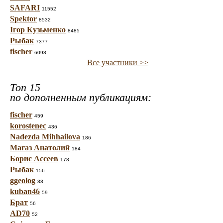
SAFARI
11552
Spektor
8532
Ігор Кузьменко
8485
Рыбак
7377
fischer
6098
Все участники >>
Топ 15
по дополненным публикациям:
fischer
459
korostenec
436
Nadezda Mihhailova
186
Магаз Анатолий
184
Борис Ассеев
178
Рыбак
156
ggeolog
88
kuban46
59
Брат
56
AD70
52