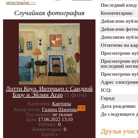
регистрации >>
Последний вход:
Случайная фотография
Комментарии:
Добавлено публ
Добавлено фото
Дополнено публ
Отмечено на ка
Просмотрено пу
Просмотрено пу
последний месяц
Просмотрено пуб
Адрес электрон
Лотти Коул. Интерьер с Сандрой
ICQ:
Блоу и Эйлин Агар
(1 фото)
Город:
Категория:
Картины
Дата рождения:
VIP
Автор поста:
Галина Шаненко
До следующего 
Год съемки:
не указан
Дата:
17.06.2022 13:10
Рейтинг:
0
Комментарии:
0
Друзья учас
Карта:
-