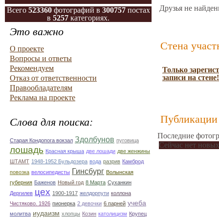
Друзья не найден
Всего
523360
фотографий в
300757
постах
в
5257
категориях.
Это важно
Стена участ
О проекте
Вопросы и ответы
Рекомендуем
Только зарегис
записи на стене!
Отказ от ответственности
Правообладателям
Реклама на проекте
Публикации 
Слова для поиска:
Последние фотогр
Здолбунов
Старая Кондопога вокзал
пуговица
Сейчас нет новых
лошадь
Красная крыша
две лошади
две женжины
ШТАМТ
1948-1952 Бульдозера
вода
разрив
Камброд
Гинсбург
повозка
велосипедисты
Волынская
губерния
Баженов
Новый год
8 Марта
Суханкин
цех
Дергилев
1900-1917
желдорпути
коллона
учеба
Чистяково. 1926
пионерка
2 девочки
6 парней
иудаизм
молитва
хлопцы
Козин
католицизм
Крупец