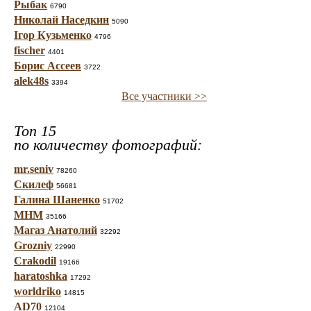
Рыбак
6790
Николай Наседкин
5090
Ігор Кузьменко
4796
fischer
4401
Борис Ассеев
3722
alek48s
3394
Все участники >>
Топ 15
по количеству фотографий:
mr.seniv
78260
Скилеф
56681
Галина Шаненко
51702
МНМ
35166
Магаз Анатолий
32292
Grozniy
22990
Crakodil
19166
haratoshka
17292
worldriko
14815
AD70
12104