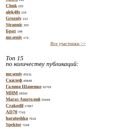
Chuk
220
alek48s
216
Grozniy
212
Strannic
202
Брат
198
mr.seniv
174
Все участники >>
Топ 15
по количеству публикаций:
mr.seniv
45211
Скилеф
40848
Галина Шаненко
32703
МНМ
26542
Магаз Анатолий
25449
Crakodil
17967
AD70
7743
haratoshka
7618
Spektor
7249