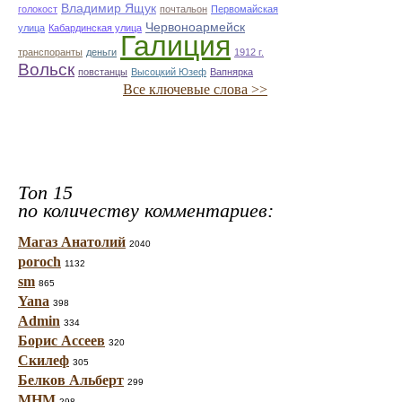
Владимир Ящук
голокост
почтальон
Первомайская
Червоноармейск
улица
Кабардинская улица
Галиция
транспоранты
деньги
1912 г.
Вольск
повстанцы
Высоцкий Юзеф
Вапнярка
Все ключевые слова >>
Топ 15
по количеству комментариев:
Магаз Анатолий
2040
poroch
1132
sm
865
Yana
398
Admin
334
Борис Ассеев
320
Скилеф
305
Белков Альберт
299
МНМ
298