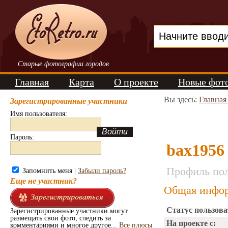
Старые фотографии городов
Главная
Карта
О проекте
Новые фот
Вы здесь:
Главная
Зарегистрированные участники
Имя пользователя:
Пароль:
bax1956
Профиль пол
Запомнить меня |
Забыли пароль?
Еще не участник?
Общая инфор
Статус пользова
Зарегистрированные участники могут
размещать свои фото, следить за
На проекте с:
комментариями и многое другое...
Все плюсы