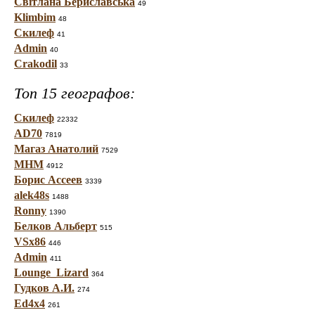
Світлана Бериславська
49
Klimbim
48
Скилеф
41
Admin
40
Crakodil
33
Топ 15 географов:
Скилеф
22332
AD70
7819
Магаз Анатолий
7529
МНМ
4912
Борис Ассеев
3339
alek48s
1488
Ronny
1390
Белков Альберт
515
VSx86
446
Admin
411
Lounge_Lizard
364
Гудков А.И.
274
Ed4x4
261