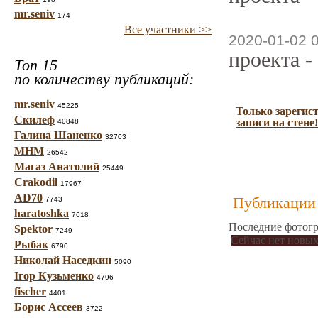
mr.seniv
174
Все участники >>
2020-01-02 
проекта -
Топ 15
по количеству публикаций:
mr.seniv
45225
Только зарегис
Скилеф
записи на стене!
40848
Галина Шаненко
32703
МНМ
26542
Магаз Анатолий
25449
Crakodil
17967
AD70
Публикации 
7743
haratoshka
7618
Последние фотогр
Spektor
7249
Сейчас нет новых
Рыбак
6790
Николай Наседкин
5090
Ігор Кузьменко
4796
fischer
4401
Борис Ассеев
3722