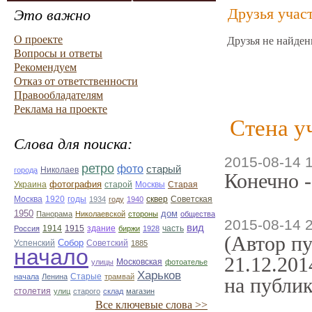
Друзья учас
Это важно
О проекте
Друзья не найден
Вопросы и ответы
Рекомендуем
Отказ от ответственности
Правообладателям
Реклама на проекте
Стена у
Слова для поиска:
2015-08-14 
ретро
фото
старый
Николаев
города
Конечно -
фотография
Украина
Старая
старой
Москвы
Москва
1920
годы
сквер
1934
году
1940
Советская
1950
дом
Панорама
Николаевской
стороны
общества
2015-08-14 
вид
1914
1915
здание
Россия
биржи
1928
часть
(Автор пу
Собор
Успенский
Советский
1885
начало
21.12.201
улицы
Московская
фотоателье
Харьков
Старые
начала
Ленина
трамвай
на публи
столетия
улиц
старого
склад
магазин
Все ключевые слова >>