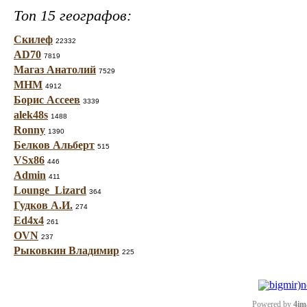
Топ 15 географов:
Скилеф
22332
AD70
7819
Магаз Анатолий
7529
МНМ
4912
Борис Ассеев
3339
alek48s
1488
Ronny
1390
Белков Альберт
515
VSx86
446
Admin
411
Lounge_Lizard
364
Гудков А.И.
274
Ed4x4
261
OVN
237
Рыковкин Владимир
225
Powered by
4im