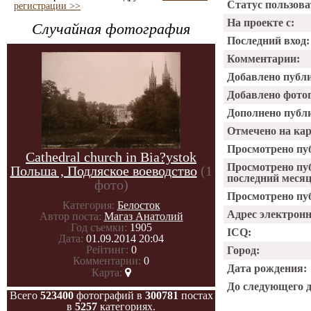
Статус пользова
регистрации >>
На проекте с:
Случайная фотография
Последний вход:
Комментарии:
Добавлено публ
Добавлено фото
Дополнено публ
Отмечено на ка
Просмотрено пу
Cathedral сhurch in Bia?ystok
Просмотрено пу
Польша , Подляское воеводство
(1
последний месяц
фото)
Просмотрено пуб
Категория:
Белосток
Адрес электрон
Автор поста:
Магаз Анатолий
Год съемки:
1905
ICQ:
Дата:
01.09.2014 20:04
Рейтинг:
0
Город:
Комментарии:
0
Дата рождения:
Карта:
До следующего 
Всего
523400
фотографий в
300781
постах
в
5257
категориях.