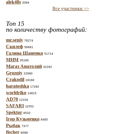
alek48s
3394
Все участники >>
Топ 15
по количеству фотографий:
mr.seniv
78274
Скилеф
56681
Галина Шаненко
51714
МНМ
35166
Магаз Анатолий
32292
Grozniy
22990
Crakodil
19166
haratoshka
17292
worldriko
14815
AD70
12104
SAFARI
11552
Spektor
8532
Ігор Кузьменко
8485
Рыбак
7377
fischer
6098