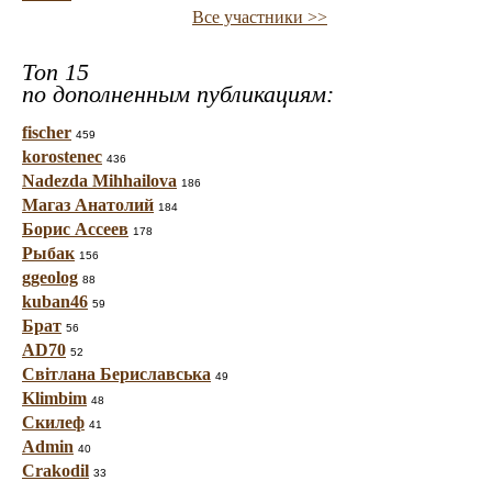
Все участники >>
Топ 15
по дополненным публикациям:
fischer
459
korostenec
436
Nadezda Mihhailova
186
Магаз Анатолий
184
Борис Ассеев
178
Рыбак
156
ggeolog
88
kuban46
59
Брат
56
AD70
52
Світлана Бериславська
49
Klimbim
48
Скилеф
41
Admin
40
Crakodil
33