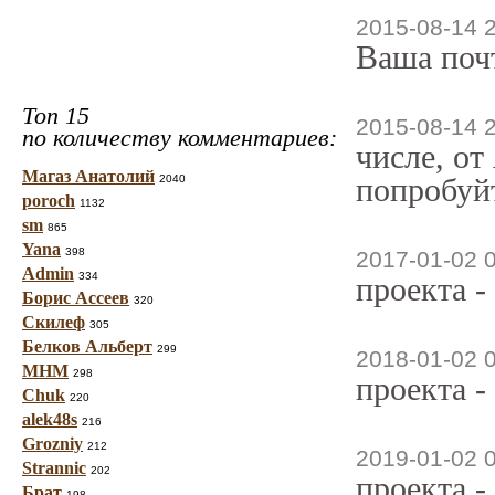
2015-08-14 
Ваша почт
Топ 15
2015-08-14 
по количеству комментариев:
числе, от
Магаз Анатолий
попробуйт
2040
poroch
1132
sm
865
Yana
398
2017-01-02 
Admin
334
проекта -
Борис Ассеев
320
Скилеф
305
Белков Альберт
299
2018-01-02 
МНМ
298
проекта -
Chuk
220
alek48s
216
Grozniy
212
2019-01-02 
Strannic
202
проекта -
Брат
198