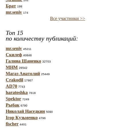
202
Брат
198
mr.seniv
174
Все участники >>
Топ 15
по количеству публикаций:
mr.seniv
45211
Скилеф
40848
Галина Шаненко
32703
МНМ
26542
Магаз Анатолий
25449
Crakodil
17967
AD70
7743
haratoshka
7618
Spektor
7249
Рыбак
6790
Николай Наседкин
5090
Ігор Кузьменко
4796
fischer
4401