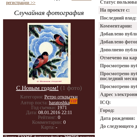
Статус пользова
регистрации >>
На проекте с:
Случайная фотография
Последний вход:
Комментарии:
Добавлено публ
Добавлено фото
Дополнено публ
Отмечено на ка
Просмотрено пу
Просмотрено пу
последний месяц
Просмотрено пуб
С Новым годом!
(1 фото)
Адрес электрон
Категория:
Ретро открытки
VIP
ICQ:
Автор поста:
haratoshka
Год съемки:
1971
Город:
Дата:
08.01.2016 22:11
Рейтинг:
0
Дата рождения:
Комментарии:
0
До следующего 
Карта:
-