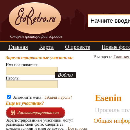
Старые фотографии городов
Главная
Карта
О проекте
Новые фот
Вы здесь:
Главная
Зарегистрированные участники
Имя пользователя:
Пароль:
Esenin
Запомнить меня |
Забыли пароль?
Еще не участник?
Профиль пол
Общая инфор
Зарегистрированные участники могут
размещать свои фото, следить за
комментариями и многое другое...
Все плюсы