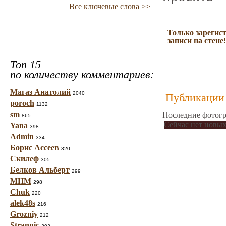
Все ключевые слова >>
Только зарегис
записи на стене!
Топ 15
по количеству комментариев:
Магаз Анатолий
2040
Публикации 
poroch
1132
sm
Последние фотогр
865
Сейчас нет новых
Yana
398
Admin
334
Борис Ассеев
320
Скилеф
305
Белков Альберт
299
МНМ
298
Chuk
220
alek48s
216
Grozniy
212
Strannic