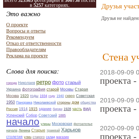
Всего
523365
фотографий в
300758
постах
Друзья учас
в
5257
категориях.
Это важно
Друзья не найден
О проекте
Вопросы и ответы
Рекомендуем
Отказ от ответственности
Правообладателям
Стена у
Реклама на проекте
Слова для поиска:
2018-09-09 
проекта -
ретро
фото
старый
Николаев
города
фотография
Украина
Старая
старой
Москвы
Москва
1920
годы
сквер
1934
году
1940
Советская
2019-09-09 
1950
дом
Панорама
Николаевской
стороны
общества
проекта -
вид
1914
1915
здание
Россия
биржи
1928
часть
Собор
Успенский
Советский
1885
начало
улицы
Московская
фотоателье
2020-09-09 
Харьков
Старые
начала
Ленина
трамвай
проекта -
столетия
улиц
старого
склад
магазин