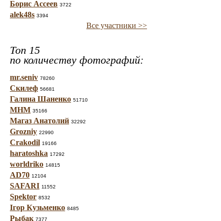
Борис Ассеев
3722
alek48s
3394
Все участники >>
Топ 15
по количеству фотографий:
mr.seniv
78260
Скилеф
56681
Галина Шаненко
51710
МНМ
35166
Магаз Анатолий
32292
Grozniy
22990
Crakodil
19166
haratoshka
17292
worldriko
14815
AD70
12104
SAFARI
11552
Spektor
8532
Ігор Кузьменко
8485
Рыбак
7377