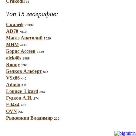
Crakodil
33
Топ 15 географов:
Скилеф
22332
AD70
7819
Магаз Анатолий
7529
МНМ
4912
Борис Ассеев
3339
alek48s
1488
Ronny
1390
Белков Альберт
515
VSx86
446
Admin
411
Lounge_Lizard
364
Гудков А.И.
274
Ed4x4
261
OVN
237
Рыковкин Владимир
225