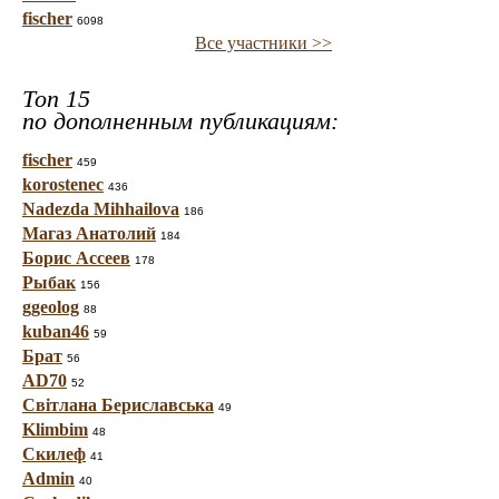
fischer
6098
Все участники >>
Топ 15
по дополненным публикациям:
fischer
459
korostenec
436
Nadezda Mihhailova
186
Магаз Анатолий
184
Борис Ассеев
178
Рыбак
156
ggeolog
88
kuban46
59
Брат
56
AD70
52
Світлана Бериславська
49
Klimbim
48
Скилеф
41
Admin
40