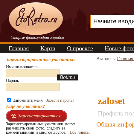
Старые фотографии городов
Главная
Карта
О проекте
Новые фот
Вы здесь:
Главная
Зарегистрированные участники
Имя пользователя:
Пароль:
zaloset
Запомнить меня |
Забыли пароль?
Еще не участник?
Профиль пол
Общая инфор
Зарегистрированные участники могут
размещать свои фото, следить за
комментариями и многое другое...
Все плюсы