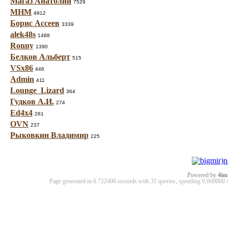
Магаз Анатолий
7529
МНМ
4912
Борис Ассеев
3339
alek48s
1488
Ronny
1390
Белков Альберт
515
VSx86
446
Admin
411
Lounge_Lizard
364
Гудков А.И.
274
Ed4x4
261
OVN
237
Рыковкин Владимир
225
Powered by
4im
Page generated in 0.722400 seconds with 31 queries, spending 0.06900