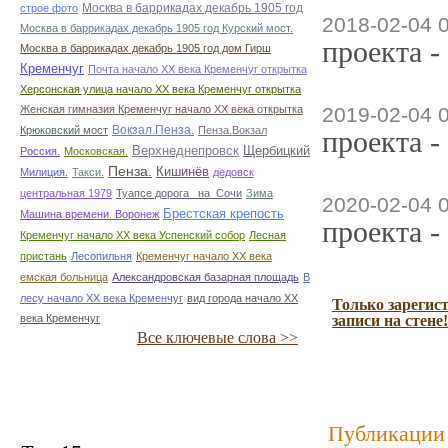
Москва в баррикадах декабрь 1905 год
строе фото
2018-02-04 
Москва в баррикадах декабрь 1905 год Курский мост.
проекта -
Москва в баррикадах декабрь 1905 год дом Гирш
Кременчуг
Почта начало ХХ века Кременчуг открытка
Херсонская улица начало ХХ века Кременчуг открытка
Женская гимназия Кременчуг начало ХХ века открытка
2019-02-04 
Вокзал.Пенза.
Крюковский мост
Пенза.Вокзал
проекта -
Верхнеднепровск
Щербицкий
Россия.
Московская.
Пенза.
Кишинёв
Милиция.
Такси.
дедовск
центральная 1979
Туапсе дорога _на_Сочи
Зима
2020-02-04 
Брестская крепость
Машина времени. Воронеж
проекта -
Кременчуг начало ХХ века Успенский собор
Лесная
пристань
Лесопильня
Кременчуг начало ХХ века
емская больница
Александровская базарная площадь
В
лесу начало ХХ века Кременчуг
вид города начало ХХ
Только зарегис
века Кременчуг
записи на стене!
Все ключевые слова >>
Публикации 