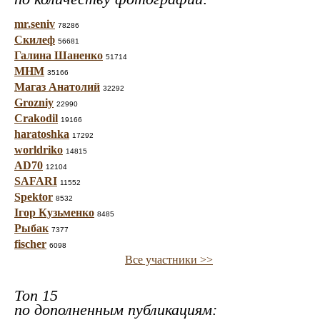
mr.seniv
78286
Скилеф
56681
Галина Шаненко
51714
МНМ
35166
Магаз Анатолий
32292
Grozniy
22990
Crakodil
19166
haratoshka
17292
worldriko
14815
AD70
12104
SAFARI
11552
Spektor
8532
Ігор Кузьменко
8485
Рыбак
7377
fischer
6098
Все участники >>
Топ 15
по дополненным публикациям: