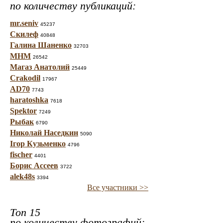
по количеству публикаций:
mr.seniv
45237
Скилеф
40848
Галина Шаненко
32703
МНМ
26542
Магаз Анатолий
25449
Crakodil
17967
AD70
7743
haratoshka
7618
Spektor
7249
Рыбак
6790
Николай Наседкин
5090
Ігор Кузьменко
4796
fischer
4401
Борис Ассеев
3722
alek48s
3394
Все участники >>
Топ 15
по количеству фотографий: