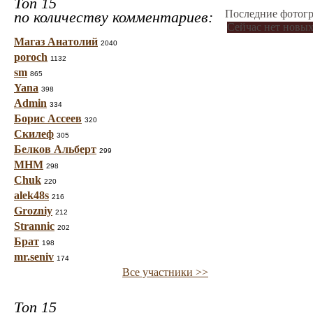
Топ 15
Последние фотогр
по количеству комментариев:
Сейчас нет новых
Магаз Анатолий
2040
poroch
1132
sm
865
Yana
398
Admin
334
Борис Ассеев
320
Скилеф
305
Белков Альберт
299
МНМ
298
Chuk
220
alek48s
216
Grozniy
212
Strannic
202
Брат
198
mr.seniv
174
Все участники >>
Топ 15