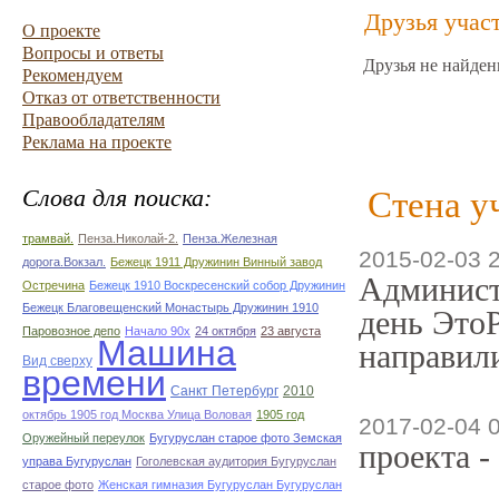
Друзья учас
О проекте
Вопросы и ответы
Друзья не найден
Рекомендуем
Отказ от ответственности
Правообладателям
Реклама на проекте
Слова для поиска:
Стена у
трамвай.
Пенза.Николай-2.
Пенза.Железная
2015-02-03 
дорога.Вокзал.
Бежецк 1911 Дружинин Винный завод
Админист
Остречина
Бежецк 1910 Воскресенский собор Дружинин
Бежецк Благовещенский Монастырь Дружинин 1910
день ЭтоР
Паровозное депо
Начало 90х
24 октября
23 августа
Машина
направили
Вид сверху
времени
Санкт Петербург
2010
октябрь 1905 год Москва Улица Воловая
1905 год
2017-02-04 
Оружейный переулок
Бугуруслан старое фото Земская
проекта -
управа Бугуруслан
Гоголевская аудитория Бугуруслан
старое фото
Женская гимназия Бугуруслан Бугуруслан