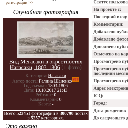
Статус пользова
регистрации >>
На проекте с:
Случайная фотография
Последний вход:
Комментарии:
Добавлено публ
Добавлено фото
Дополнено публ
Отмечено на ка
Вид Мегасаки в окрестностях
Просмотрено пу
Нагасаки, 1803-1806
(1 фото)
Просмотрено пу
последний месяц
Категория:
Нагасаки
VIP
Просмотрено пуб
Автор поста:
Галина Шаненко
Год съемки:
1803-1806
Адрес электрон
Дата:
10.10.2017 21:43
Рейтинг:
0
ICQ:
Комментарии:
0
Город:
Карта:
-
Дата рождения:
Всего
523451
фотографий в
300790
постах
в
5257
категориях.
До следующего 
Это важно