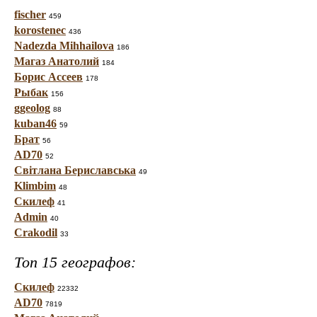
fischer
459
korostenec
436
Nadezda Mihhailova
186
Магаз Анатолий
184
Борис Ассеев
178
Рыбак
156
ggeolog
88
kuban46
59
Брат
56
AD70
52
Світлана Бериславська
49
Klimbim
48
Скилеф
41
Admin
40
Crakodil
33
Топ 15 географов:
Скилеф
22332
AD70
7819