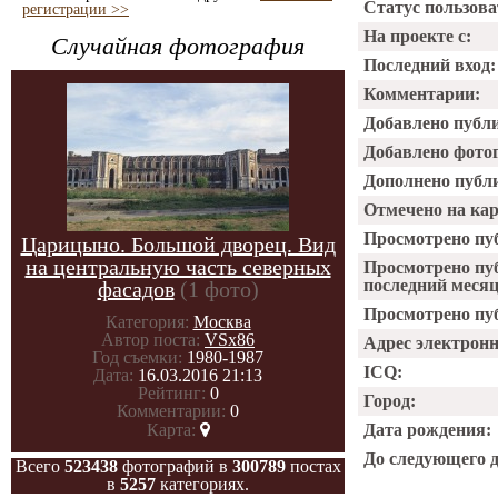
Статус пользова
регистрации >>
На проекте с:
Случайная фотография
Последний вход:
Комментарии:
Добавлено публ
Добавлено фото
Дополнено публ
Отмечено на ка
Просмотрено пу
Царицыно. Большой дворец. Вид
на центральную часть северных
Просмотрено пу
последний месяц
фасадов
(1 фото)
Просмотрено пуб
Категория:
Москва
Автор поста:
VSx86
Адрес электрон
Год съемки:
1980-1987
ICQ:
Дата:
16.03.2016 21:13
Рейтинг:
0
Город:
Комментарии:
0
Карта:
Дата рождения:
До следующего 
Всего
523438
фотографий в
300789
постах
в
5257
категориях.