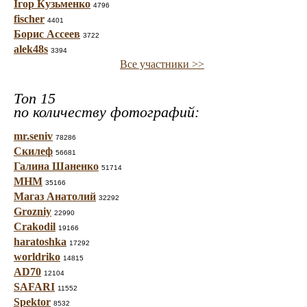
Ігор Кузьменко
4796
fischer
4401
Борис Ассеев
3722
alek48s
3394
Все участники >>
Топ 15
по количеству фотографий:
mr.seniv
78286
Скилеф
56681
Галина Шаненко
51714
МНМ
35166
Магаз Анатолий
32292
Grozniy
22990
Crakodil
19166
haratoshka
17292
worldriko
14815
AD70
12104
SAFARI
11552
Spektor
8532