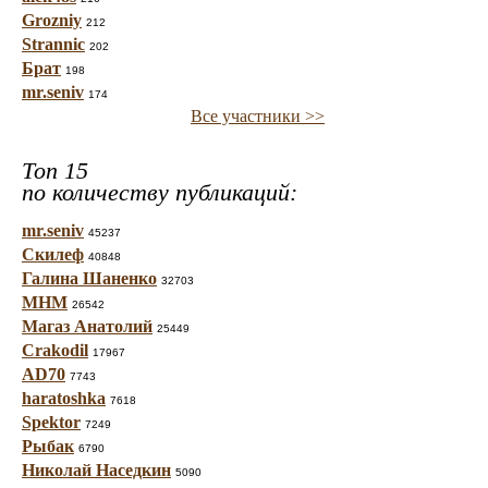
Grozniy
212
Strannic
202
Брат
198
mr.seniv
174
Все участники >>
Топ 15
по количеству публикаций:
mr.seniv
45237
Скилеф
40848
Галина Шаненко
32703
МНМ
26542
Магаз Анатолий
25449
Crakodil
17967
AD70
7743
haratoshka
7618
Spektor
7249
Рыбак
6790
Николай Наседкин
5090