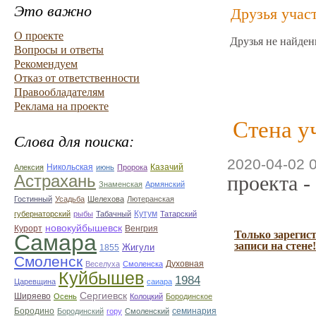
Это важно
Друзья учас
О проекте
Друзья не найден
Вопросы и ответы
Рекомендуем
Отказ от ответственности
Правообладателям
Реклама на проекте
Стена у
Слова для поиска:
2020-04-02 
Казачий
Алексия
Никольская
июнь
Пророка
Астрахань
проекта -
Знаменская
Армянский
Гостинный
Усадьба
Шелехова
Лютеранская
губернаторский
рыбы
Табачный
Кутум
Татарский
новокуйбышевск
Курорт
Венгрия
Только зарегис
Самара
записи на стене!
Жигули
1855
Смоленск
Духовная
Веселуха
Смоленска
Куйбышев
1984
Царевщина
саиара
Сергиевск
Ширяево
Осень
Колоцкий
Бородинское
семинария
Бородино
Бородинский
гору
Смоленский