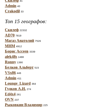
Скилеф
41
Admin
40
Crakodil
33
Топ 15 географов:
Скилеф
22332
AD70
7819
Магаз Анатолий
7529
МНМ
4912
Борис Ассеев
3339
alek48s
1488
Ronny
1390
Белков Альберт
515
VSx86
446
Admin
411
Lounge_Lizard
364
Гудков А.И.
274
Ed4x4
261
OVN
237
Рыковкин Владимир
225