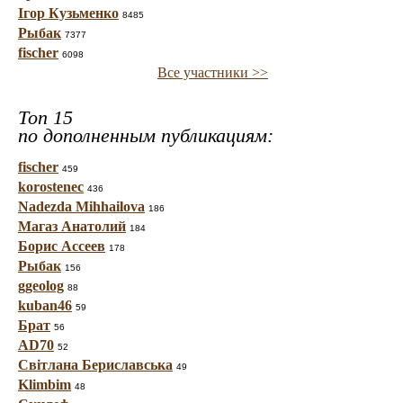
Ігор Кузьменко
8485
Рыбак
7377
fischer
6098
Все участники >>
Топ 15
по дополненным публикациям:
fischer
459
korostenec
436
Nadezda Mihhailova
186
Магаз Анатолий
184
Борис Ассеев
178
Рыбак
156
ggeolog
88
kuban46
59
Брат
56
AD70
52
Світлана Бериславська
49
Klimbim
48