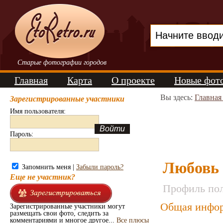
Старые фотографии городов
Главная
Карта
О проекте
Новые фот
Вы здесь:
Главная
Зарегистрированные участники
Имя пользователя:
Пароль:
Любовь
Запомнить меня |
Забыли пароль?
Еще не участник?
Профиль пол
Общая инфор
Зарегистрированные участники могут
размещать свои фото, следить за
комментариями и многое другое...
Все плюсы