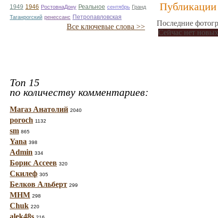
Публикации 
1949
1946
Реальное
РостовнаДону
сентябрь
Гранд
Таганрогский
ренессанс
Петропавловская
Последние фотогр
Все ключевые слова >>
Сейчас нет новых
Топ 15
по количеству комментариев:
Магаз Анатолий
2040
poroch
1132
sm
865
Yana
398
Admin
334
Борис Ассеев
320
Скилеф
305
Белков Альберт
299
МНМ
298
Chuk
220
alek48s
216