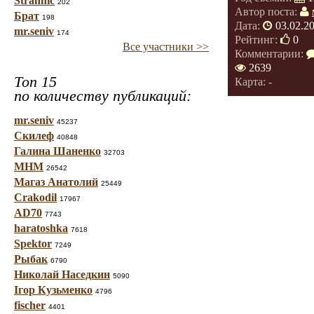
Strannic
202
Автор поста:
Брат
198
Дата:
03.02.2
mr.seniv
174
Рейтинг:
0
Все участники >>
Комментарии:
2639
Топ 15
Карта: -
по количеству публикаций:
mr.seniv
45237
Скилеф
40848
Галина Шаненко
32703
МНМ
26542
Магаз Анатолий
25449
Crakodil
17967
AD70
7743
haratoshka
7618
Spektor
7249
Рыбак
6790
Николай Наседкин
5090
Ігор Кузьменко
4796
fischer
4401