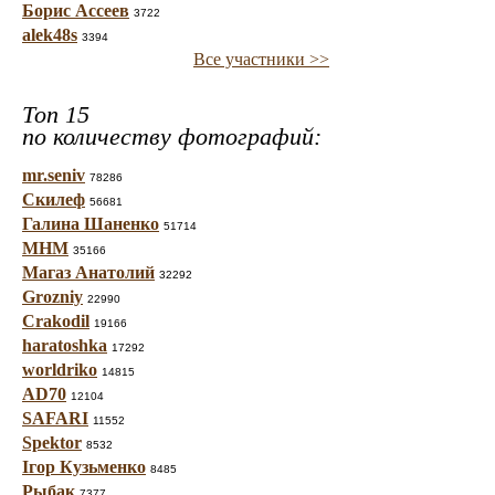
Борис Ассеев
3722
alek48s
3394
Все участники >>
Топ 15
по количеству фотографий:
mr.seniv
78286
Скилеф
56681
Галина Шаненко
51714
МНМ
35166
Магаз Анатолий
32292
Grozniy
22990
Crakodil
19166
haratoshka
17292
worldriko
14815
AD70
12104
SAFARI
11552
Spektor
8532
Ігор Кузьменко
8485
Рыбак
7377