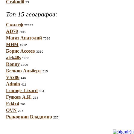
Crakodil
33
Топ 15 географов:
Скилеф
22332
AD70
7819
Магаз Анатолий
7529
МНМ
4912
Борис Ассеев
3339
alek48s
1488
Ronny
1390
Белков Альберт
515
VSx86
446
Admin
411
Lounge_Lizard
364
Гудков А.И.
274
Ed4x4
261
OVN
237
Рыковкин Владимир
225