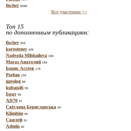
fischer
6098
Все участники >>
Топ 15
по дополненным публикациям:
fischer
459
korostenec
436
Nadezda Mihhailova
186
Магаз Анатолий
184
Борис Ассеев
178
Рыбак
156
ggeolog
88
kuban46
59
Брат
56
AD70
52
Світлана Бериславська
49
Klimbim
48
Скилеф
41
Admin
40