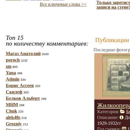
Только зарегис
Все ключевые слова >>
записи на стене!
Топ 15
Публикации 
по количеству комментариев:
Последние фотогр
Магаз Анатолий
2040
poroch
1132
sm
865
Yana
398
Admin
334
Борис Ассеев
320
Скилеф
305
Белков Альберт
299
Жилкоопер
МНМ
298
Chuk
Категория:
Б
220
alek48s
Описание:
До
216
1929-1932гг
Grozniy
212
Год съемки:
1