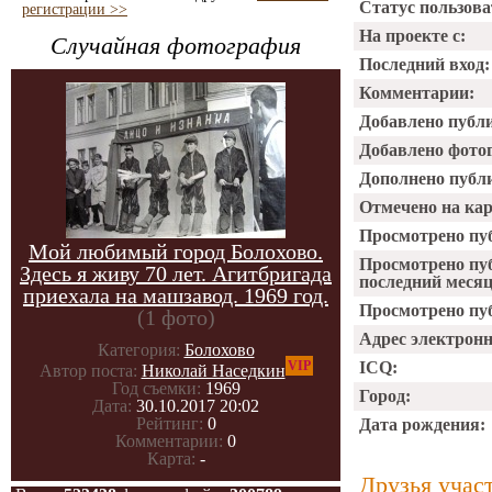
Статус пользова
регистрации >>
На проекте с:
Случайная фотография
Последний вход:
Комментарии:
Добавлено публ
Добавлено фото
Дополнено публ
Отмечено на ка
Просмотрено пу
Мой любимый город Болохово.
Просмотрено пу
Здесь я живу 70 лет. Агитбригада
последний месяц
приехала на машзавод. 1969 год.
Просмотрено пуб
(1 фото)
Адрес электрон
Категория:
Болохово
VIP
ICQ:
Автор поста:
Николай Наседкин
Год съемки:
1969
Город:
Дата:
30.10.2017 20:02
Рейтинг:
0
Дата рождения:
Комментарии:
0
Карта:
-
Друзья учас