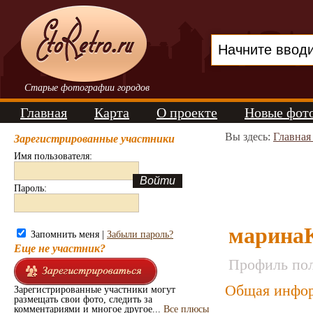
Старые фотографии городов
Главная
Карта
О проекте
Новые фот
Вы здесь:
Главная
Зарегистрированные участники
Имя пользователя:
Пароль:
марина
Запомнить меня |
Забыли пароль?
Еще не участник?
Профиль пол
Общая инфор
Зарегистрированные участники могут
размещать свои фото, следить за
комментариями и многое другое...
Все плюсы