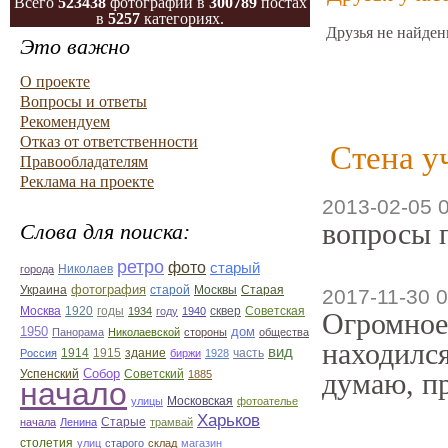
Всего
523438
фотографий в
300789
постах
в
5257
категориях.
Друзья не найден
Это важно
О проекте
Вопросы и ответы
Рекомендуем
Отказ от ответственности
Стена у
Правообладателям
Реклама на проекте
2013-02-05 0
вопросы п
Слова для поиска:
ретро
фото
старый
Николаев
города
фотография
Украина
Старая
старой
Москвы
2017-11-30 0
Москва
1920
годы
сквер
1934
году
1940
Советская
Огромное
1950
дом
Панорама
Николаевской
стороны
общества
находился
вид
1914
1915
здание
Россия
биржи
1928
часть
Собор
Успенский
Советский
думаю, пр
1885
начало
улицы
Московская
фотоателье
Харьков
Старые
начала
Ленина
трамвай
столетия
улиц
старого
склад
магазин