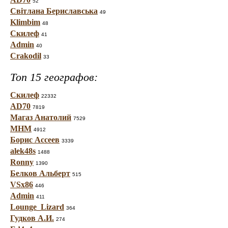
52
Світлана Бериславська
49
Klimbim
48
Скилеф
41
Admin
40
Crakodil
33
Топ 15 географов:
Скилеф
22332
AD70
7819
Магаз Анатолий
7529
МНМ
4912
Борис Ассеев
3339
alek48s
1488
Ronny
1390
Белков Альберт
515
VSx86
446
Admin
411
Lounge_Lizard
364
Гудков А.И.
274