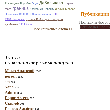
Дебальцево
Ровенщина
Воробин
Орда
старые
граница
фото
Александр Невский
литейный завод
Публикации 
Пожарные.1900-1910 Здание управы
1900-
1910.Пожарные
Луганск В 20-г.здесь построят
Последние фотогр
д.к.Ленина
1912 Адрес
Сейчас нет новых
Все ключевые слова >>
Топ 15
по количеству комментариев:
Магаз Анатолий
2040
poroch
1132
sm
865
Yana
398
Admin
334
Борис Ассеев
320
Скилеф
305
Белков Альберт
299