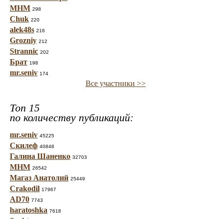
МНМ
298
Chuk
220
alek48s
216
Grozniy
212
Strannic
202
Брат
198
mr.seniv
174
Все участники >>
Топ 15
по количеству публикаций:
mr.seniv
45225
Скилеф
40848
Галина Шаненко
32703
МНМ
26542
Магаз Анатолий
25449
Crakodil
17967
AD70
7743
haratoshka
7618