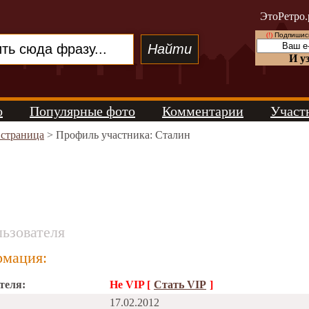
ЭтоРетро.
(!)
Подпишись
И у
о
Популярные фото
Комментарии
Участ
 страница
> Профиль участника: Сталин
ьзователя
мация:
теля:
Не VIP [
Стать VIP
]
17.02.2012