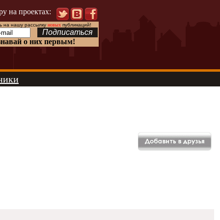
ру на проектах:
 на нашу рассылку
новых
публикаций!
знавай о них первым!
ники