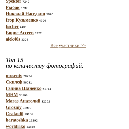
Spektor
7249
Рыбак
6790
Николай Наседкин
5090
Ігор Кузьменко
4796
fischer
4401
Борис Ассеев
3722
alek48s
3394
Все участники >>
Топ 15
по количеству фотографий:
mr.seniv
78274
Скилеф
56681
Галина Шаненко
51714
МНМ
35166
Магаз Анатолий
32292
Grozniy
22990
Crakodil
19166
haratoshka
17292
worldriko
14815