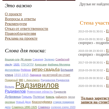
Друзья не найден
Это важно
О проекте
Вопросы и ответы
Стена участ
Рекомендуем
Отказ от ответственности
-
E
2013-03-09 01:30:01
Правообладателям
Реклама на проекте
-
E
2014-03-09 01:30:02
сюрприз - подроб
Слова для поиска:
-
E
2015-03-08 23:30:03
сюрприз - подроб
йошкар-ола
ДК ленин
Савария
Зеленко
Сомбатхей
-
E
2017-03-09 00:30:01
olacity
1920.
ГПУ.ОГПУ
Аэросани
фабрика Меллера
ретро-свадьба
-
E
Большая
фотоплёнка
Ребёнок
2018-03-09 00:30:02
улица
1910-1915
на которой он стоит
Лавриков
-
E
2019-03-09 00:30:02
Пожарный
980
г. Акмолинск
Радзивилов Радивилов
Радзивилов
-
E
2020-03-09 00:30:01
Волынь
Радивилов
Ровенская область
Радивилiв
Дубровица
Горынь
Полесье
Ковель
райцентр
лиски
Только зарегис
записи на стене!
Красноуфимск
околица
Новый Двор
старое пожарное
депо
Славянск 1890-1925
Славянск
соленое озеро 1920