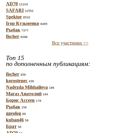
AD70
12104
SAFARI
11552
Spektor
8532
Ігор Кузьменко
8485
Рыбак
7377
fischer
6098
Все участники >>
Топ 15
по дополненным публикациям:
fischer
459
korostenec
436
Nadezda Mihhailova
186
Магаз Анатолий
184
Борис Ассеев
178
Рыбак
156
ggeolog
88
kuban46
59
Брат
56
AD70