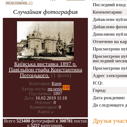
регистрации >>
Последний вход:
Случайная фотография
Комментарии:
Добавлено публ
Добавлено фото
Дополнено публ
Отмечено на ка
Просмотрено пу
Просмотрено пу
последний месяц
Київська виставка 1897 р.
Просмотрено пуб
Павільйон графа Константина
Потоцького.
(1 фото)
Адрес электрон
ICQ:
Категория:
Киев
VIP
Автор поста:
mr.seniv
Город:
Год съемки:
1897
Дата рождения:
Дата:
16.02.2019 11:18
Рейтинг:
0
До следующего 
Комментарии:
0
Карта:
-
Друзья учас
Всего
523400
фотографий в
300781
постах
в
5257
категориях.