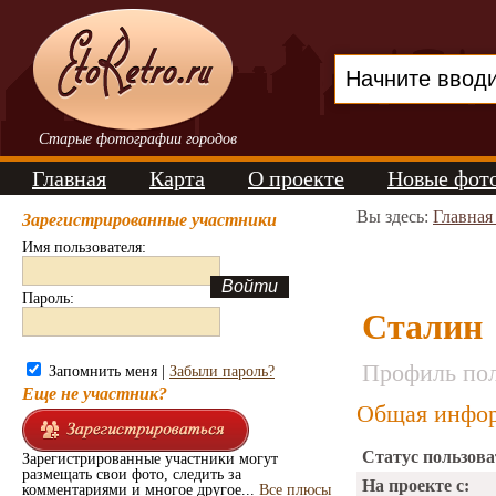
Старые фотографии городов
Главная
Карта
О проекте
Новые фот
Вы здесь:
Главная
Зарегистрированные участники
Имя пользователя:
Пароль:
Сталин
Профиль пол
Запомнить меня |
Забыли пароль?
Еще не участник?
Общая инфор
Статус пользова
Зарегистрированные участники могут
размещать свои фото, следить за
На проекте с:
комментариями и многое другое...
Все плюсы