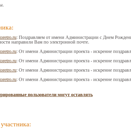
ы.
ника:
toretro.ru
: Поздравляем от имени Администрации с Днем Рождения
ности направили Вам по электронной почте.
toretro.ru
: От имени Администрации проекта - искренне поздрав
toretro.ru
: От имени Администрации проекта - искренне поздрав
toretro.ru
: От имени Администрации проекта - искренне поздрав
toretro.ru
: От имени Администрации проекта - искренне поздрав
трированные пользователи могут оставлять
участника: