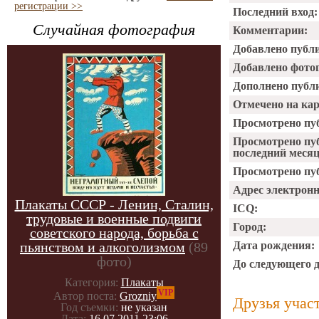
регистрации >>
Последний вход:
Случайная фотография
Комментарии:
Добавлено публ
Добавлено фото
Дополнено публ
Отмечено на ка
Просмотрено пу
Просмотрено пу
последний месяц
Просмотрено пуб
Адрес электрон
Плакаты СССР - Ленин, Сталин,
ICQ:
трудовые и военные подвиги
Город:
советского народа, борьба с
пьянством и алкоголизмом
(89
Дата рождения:
фото)
До следующего 
Категория:
Плакаты
VIP
Автор поста:
Grozniy
Друзья учас
Год съемки:
не указан
Дата:
16.07.2011 23:06