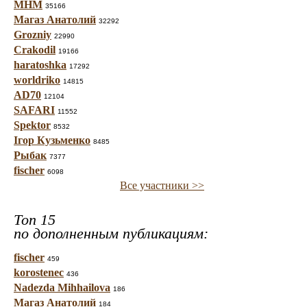
МНМ
35166
Магаз Анатолий
32292
Grozniy
22990
Crakodil
19166
haratoshka
17292
worldriko
14815
AD70
12104
SAFARI
11552
Spektor
8532
Ігор Кузьменко
8485
Рыбак
7377
fischer
6098
Все участники >>
Топ 15
по дополненным публикациям:
fischer
459
korostenec
436
Nadezda Mihhailova
186
Магаз Анатолий
184