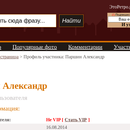
ЭтоРетро.
(!)
Подпишись
И у
о
Популярные фото
Комментарии
Участ
 страница
> Профиль участника: Паршин Александр
 Александр
ьзователя
мация:
теля:
Не VIP [
Стать VIP
]
16.08.2014