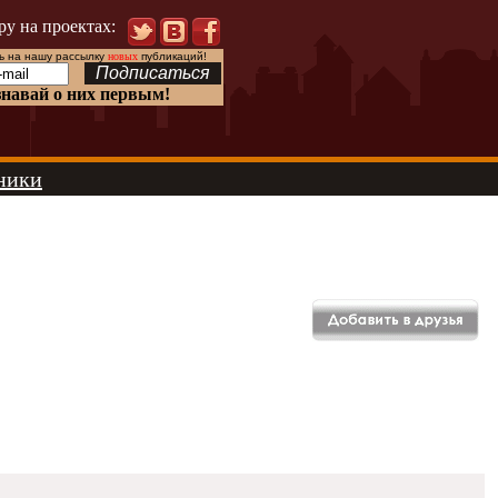
ру на проектах:
 на нашу рассылку
новых
публикаций!
знавай о них первым!
ники