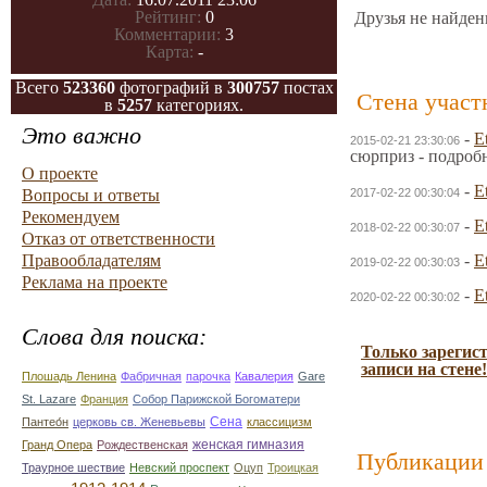
Рейтинг:
0
Друзья не найден
Комментарии:
3
Карта:
-
Всего
523360
фотографий в
300757
постах
Стена участ
в
5257
категориях.
Это важно
-
E
2015-02-21 23:30:06
сюрприз - подроб
О проекте
-
E
Вопросы и ответы
2017-02-22 00:30:04
Рекомендуем
-
E
2018-02-22 00:30:07
Отказ от ответственности
Правообладателям
-
E
2019-02-22 00:30:03
Реклама на проекте
-
E
2020-02-22 00:30:02
Слова для поиска:
Только зарегис
записи на стене!
Плошадь Ленина
Фабричная
парочка
Кавалерия
Gare
St. Lazare
Франция
Собор Парижской Богоматери
Сена
Пантео́н
церковь св. Женевьевы
классицизм
женская гимназия
Гранд Опера
Рождественская
Публикации 
Траурное шествие
Невский проспект
Оцуп
Троицкая