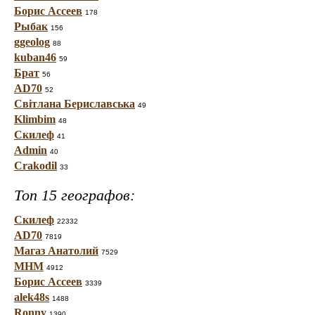
Борис Ассеев
178
Рыбак
156
ggeolog
88
kuban46
59
Брат
56
AD70
52
Світлана Бериславська
49
Klimbim
48
Скилеф
41
Admin
40
Crakodil
33
Топ 15 географов:
Скилеф
22332
AD70
7819
Магаз Анатолий
7529
МНМ
4912
Борис Ассеев
3339
alek48s
1488
Ronny
1390