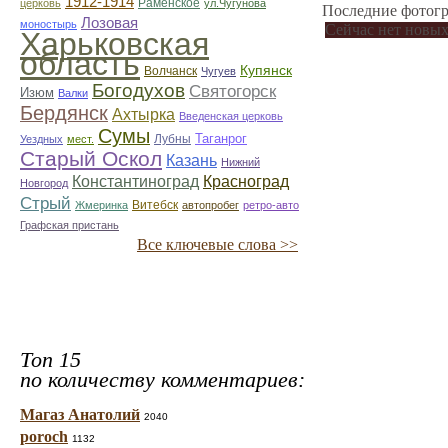
1912-1914
Раменское
церковь
ул.Чугунова
Последние фотогр
Лозовая
моностырь
Сейчас нет новых
Харьковская
область
Купянск
Волчанск
Чугуев
Богодухов
Святогорск
Изюм
Валки
Бердянск
Ахтырка
Введенская церковь
Сумы
Таганрог
Лубны
Уездных
мест.
Старый Оскол
Казань
Нижний
Константиноград
Красноград
Новгород
Стрый
Витебск
Жмеринка
автопробег
ретро-авто
Графская пристань
Все ключевые слова >>
Топ 15
по количеству комментариев:
Магаз Анатолий
2040
poroch
1132