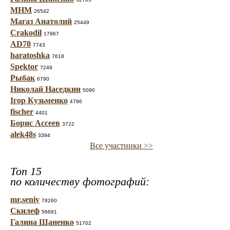
МНМ
26542
Магаз Анатолий
25449
Crakodil
17967
AD70
7743
haratoshka
7618
Spektor
7249
Рыбак
6790
Николай Наседкин
5090
Ігор Кузьменко
4796
fischer
4401
Борис Ассеев
3722
alek48s
3394
Все участники >>
Топ 15
по количеству фотографий:
mr.seniv
78260
Скилеф
56681
Галина Шаненко
51702