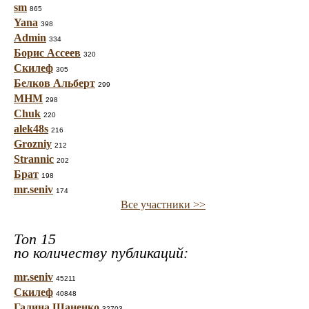
sm
865
Yana
398
Admin
334
Борис Ассеев
320
Скилеф
305
Белков Альберт
299
МНМ
298
Chuk
220
alek48s
216
Grozniy
212
Strannic
202
Брат
198
mr.seniv
174
Все участники >>
Топ 15
по количеству публикаций:
mr.seniv
45211
Скилеф
40848
Галина Шаненко
32703