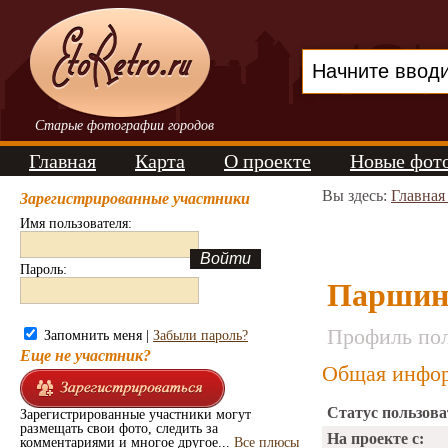
Старые фотографии городов
Главная
Карта
О проекте
Новые фот
Вы здесь:
Главная
Зарегистрированные участники
Имя пользователя:
Пароль:
Паршин
Профиль пол
Запомнить меня |
Забыли пароль?
Еще не участник?
Общая инфор
Статус пользова
Зарегистрированные участники могут
размещать свои фото, следить за
На проекте с:
комментариями и многое другое...
Все плюсы