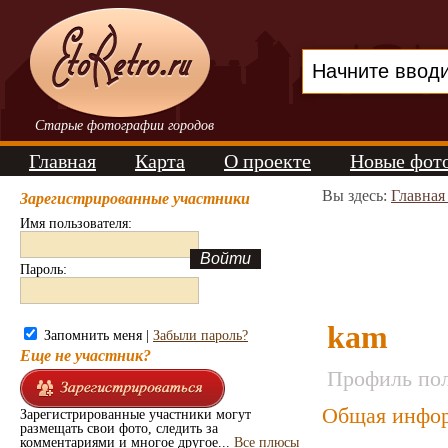
Старые фотографии городов
Главная
Карта
О проекте
Новые фот
Вы здесь:
Главная
Зарегистрированные участники
Имя пользователя:
Пароль:
kam
Запомнить меня |
Забыли пароль?
Еще не участник?
Профиль пол
Общая инфор
Зарегистрированные участники могут
размещать свои фото, следить за
комментариями и многое другое...
Все плюсы