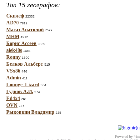
Топ 15 географов:
Скилеф
22332
AD70
7819
Магаз Анатолий
7529
МНМ
4912
Борис Ассеев
3339
alek48s
1488
Ronny
1390
Белков Альберт
515
VSx86
446
Admin
411
Lounge_Lizard
364
Гудков А.И.
274
Ed4x4
261
OVN
237
Рыковкин Владимир
225
Powered by
4im