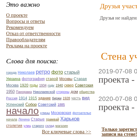
Это важно
Друзья учас
О проекте
Друзья не найден
Вопросы и ответы
Рекомендуем
Отказ от ответственности
Правообладателям
Реклама на проекте
Стена у
Слова для поиска:
2019-07-08 
ретро
фото
старый
Николаев
города
проекта -
фотография
Украина
Старая
старой
Москвы
Москва
1920
годы
сквер
1934
году
1940
Советская
1950
дом
Панорама
Николаевской
стороны
общества
2020-07-08 
вид
1914
1915
здание
Россия
биржи
1928
часть
проекта -
Собор
Успенский
Советский
1885
начало
улицы
Московская
фотоателье
Харьков
Старые
начала
Ленина
трамвай
столетия
улиц
старого
склад
магазин
Только зарегис
Все ключевые слова >>
записи на стене!