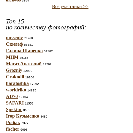
3394
Все участники >>
Топ 15
по количеству фотографий:
mr.seniv
78260
Скилеф
56681
Галина Шаненко
51702
МНМ
35166
Магаз Анатолий
32292
Grozniy
22990
Crakodil
19166
haratoshka
17292
worldriko
14815
AD70
12104
SAFARI
11552
Spektor
8532
Ігор Кузьменко
8485
Рыбак
7377
fischer
6098