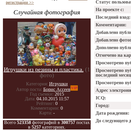
Статус пользова
регистрации >>
На проекте с:
Случайная фотография
Последний вход:
Комментарии:
Добавлено публ
Добавлено фото
Дополнено публ
Отмечено на ка
Просмотрено пу
Игрушки из резины и пластика.
(1
Просмотрено пу
фото)
последний месяц
Просмотрено пуб
Категория:
Игрушки
VIP
Автор поста:
Борис Ассеев
Адрес электрон
Год съемки:
2015
ICQ:
Дата:
04.10.2015 11:57
Рейтинг:
0
Город:
Комментарии:
0
Карта:
-
Дата рождения:
До следующего 
Всего
523358
фотографий в
300757
постах
в
5257
категориях.