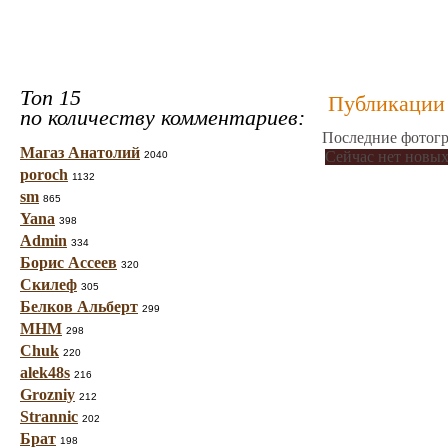
Топ 15
Публикации 
по количеству комментариев:
Последние фотогр
Магаз Анатолий
Сейчас нет новых
2040
poroch
1132
sm
865
Yana
398
Admin
334
Борис Ассеев
320
Скилеф
305
Белков Альберт
299
МНМ
298
Chuk
220
alek48s
216
Grozniy
212
Strannic
202
Брат
198