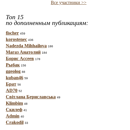
Все участники >>
Топ 15
по дополненным публикациям:
fischer
459
korostenec
436
Nadezda Mihhailova
186
Магаз Анатолий
184
Борис Ассеев
178
Рыбак
156
ggeolog
88
kuban46
59
Брат
56
AD70
52
Світлана Бериславська
49
Klimbim
48
Скилеф
41
Admin
40
Crakodil
33