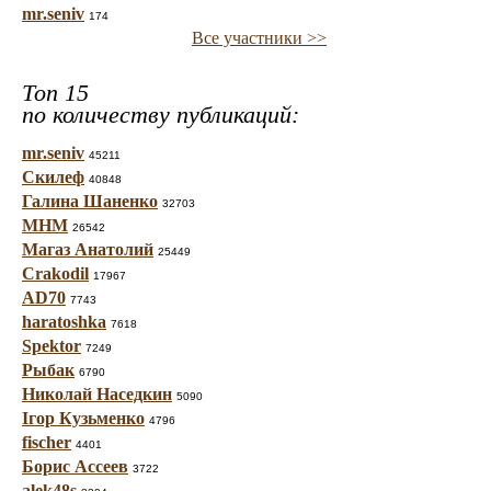
mr.seniv
174
Все участники >>
Топ 15
по количеству публикаций:
mr.seniv
45211
Скилеф
40848
Галина Шаненко
32703
МНМ
26542
Магаз Анатолий
25449
Crakodil
17967
AD70
7743
haratoshka
7618
Spektor
7249
Рыбак
6790
Николай Наседкин
5090
Ігор Кузьменко
4796
fischer
4401
Борис Ассеев
3722
alek48s