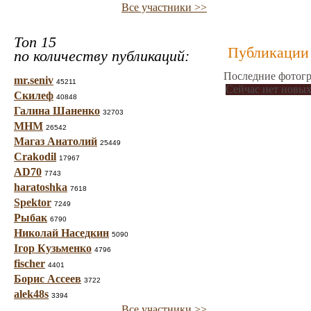
Все участники >>
Топ 15
Публикации 
по количеству публикаций:
Последние фотогр
mr.seniv
45211
Сейчас нет новых
Скилеф
40848
Галина Шаненко
32703
МНМ
26542
Магаз Анатолий
25449
Crakodil
17967
AD70
7743
haratoshka
7618
Spektor
7249
Рыбак
6790
Николай Наседкин
5090
Ігор Кузьменко
4796
fischer
4401
Борис Ассеев
3722
alek48s
3394
Все участники >>