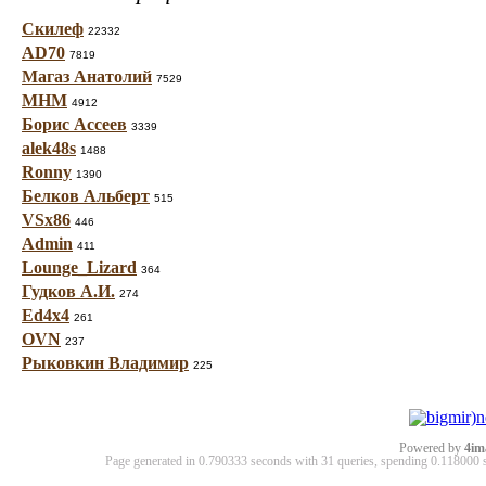
Скилеф
22332
AD70
7819
Магаз Анатолий
7529
МНМ
4912
Борис Ассеев
3339
alek48s
1488
Ronny
1390
Белков Альберт
515
VSx86
446
Admin
411
Lounge_Lizard
364
Гудков А.И.
274
Ed4x4
261
OVN
237
Рыковкин Владимир
225
Powered by
4im
Page generated in 0.790333 seconds with 31 queries, spending 0.11800