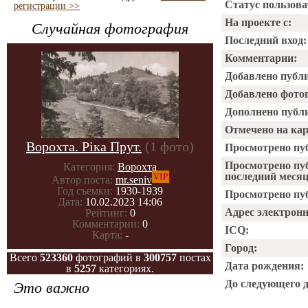
Статус пользова
регистрации >>
На проекте с:
Случайная фотография
Последний вход:
Комментарии:
Добавлено публ
Добавлено фото
Дополнено публ
Отмечено на ка
Ворохта. Ріка Прут.
(1 фото)
Просмотрено пу
Просмотрено пу
Категория:
Ворохта
последний месяц
VIP
Автор поста:
mr.seniv
Год съемки:
1930-1939
Просмотрено пуб
Дата:
10.02.2023 14:06
Адрес электрон
Рейтинг:
0
Комментарии:
0
ICQ:
Карта:
-
Город:
Всего
523360
фотографий в
300757
постах
Дата рождения:
в
5257
категориях.
До следующего 
Это важно