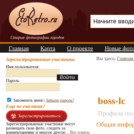
Старые фотографии городов
Главная
Карта
О проекте
Новые фот
Вы здесь:
Главная
Зарегистрированные участники
Имя пользователя:
Пароль:
boss-lc
Запомнить меня |
Забыли пароль?
Еще не участник?
Профиль пол
Общая инфор
Зарегистрированные участники могут
размещать свои фото, следить за
комментариями и многое другое...
Все плюсы