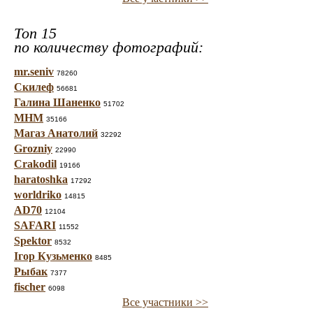
Топ 15
по количеству фотографий:
mr.seniv
78260
Скилеф
56681
Галина Шаненко
51702
МНМ
35166
Магаз Анатолий
32292
Grozniy
22990
Crakodil
19166
haratoshka
17292
worldriko
14815
AD70
12104
SAFARI
11552
Spektor
8532
Ігор Кузьменко
8485
Рыбак
7377
fischer
6098
Все участники >>