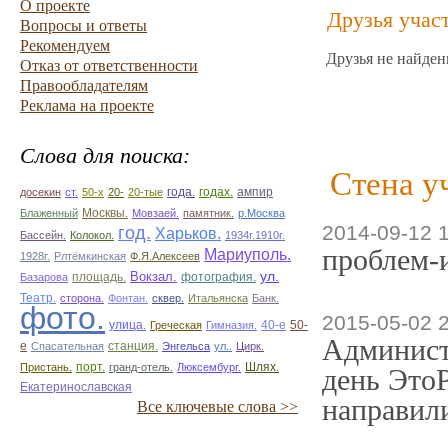
О проекте
Друзья учас
Вопросы и ответы
Рекомендуем
Друзья не найден
Отказ от ответственности
Правообладателям
Реклама на проекте
Слова для поиска:
Стена у
ампир
досекин
ст.
50-х
20-
20-тые
года.
годах.
Блаженный
Москвы.
Мовзаей.
памятник.
р.Москва
2014-09-12 
год.
Харьков.
Бассейн.
Колокол.
1934г.1910г.
проблем-
Мариуполь.
1928г.
Рлтёмкинская
Ф.Я.Алексеев
ул.
площадь.
Вокзал.
фотография.
Базарова
Театр.
сторона.
Фонтан.
сквер.
Итальянска
Банк.
фото.
2015-05-02 
улица.
50-
Греческая
Гимназия.
40-е
Админист
е
Спасательная
станция.
Энгельса
ул..
Цирк.
Пристань.
порт.
гранд-отель.
Люксембург.
Шлях.
день ЭтоР
Екатеринославская
направили
Все ключевые слова >>