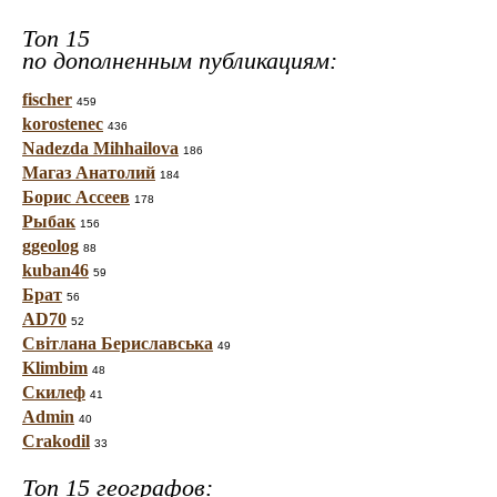
Топ 15
по дополненным публикациям:
fischer
459
korostenec
436
Nadezda Mihhailova
186
Магаз Анатолий
184
Борис Ассеев
178
Рыбак
156
ggeolog
88
kuban46
59
Брат
56
AD70
52
Світлана Бериславська
49
Klimbim
48
Скилеф
41
Admin
40
Crakodil
33
Топ 15 географов: