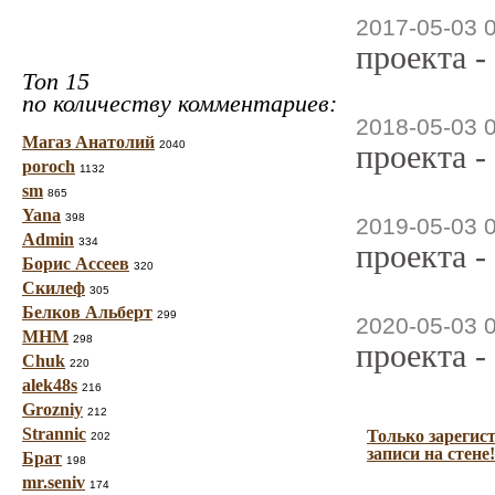
2017-05-03 
проекта -
Топ 15
по количеству комментариев:
2018-05-03 
Магаз Анатолий
2040
проекта -
poroch
1132
sm
865
Yana
398
2019-05-03 
Admin
334
проекта -
Борис Ассеев
320
Скилеф
305
Белков Альберт
299
2020-05-03 
МНМ
298
проекта -
Chuk
220
alek48s
216
Grozniy
212
Strannic
Только зарегис
202
записи на стене!
Брат
198
mr.seniv
174