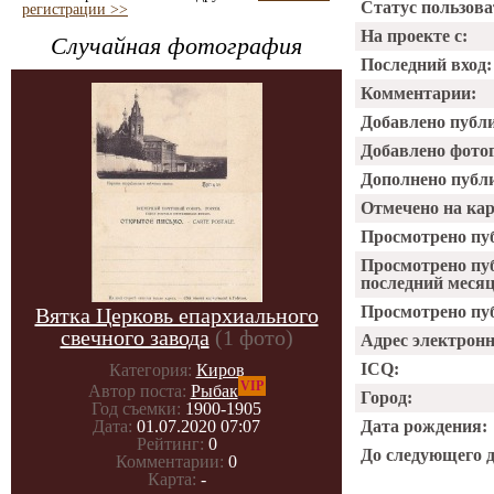
Статус пользова
регистрации >>
На проекте с:
Случайная фотография
Последний вход:
Комментарии:
Добавлено публ
Добавлено фото
Дополнено публ
Отмечено на ка
Просмотрено пу
Просмотрено пу
последний месяц
Просмотрено пуб
Вятка Церковь епархиального
свечного завода
(1 фото)
Адрес электрон
ICQ:
Категория:
Киров
VIP
Автор поста:
Рыбак
Город:
Год съемки:
1900-1905
Дата рождения:
Дата:
01.07.2020 07:07
Рейтинг:
0
До следующего 
Комментарии:
0
Карта:
-