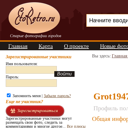
Старые фотографии городов
Главная
Карта
О проекте
Новые фот
Вы здесь:
Главная
Зарегистрированные участники
Имя пользователя:
Пароль:
Grot194
Запомнить меня |
Забыли пароль?
Еще не участник?
Профиль пол
Общая инфор
Зарегистрированные участники могут
размещать свои фото, следить за
комментариями и многое другое...
Все плюсы