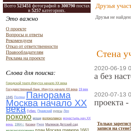
Друзья учас
Всего
523451
фотографий в
300790
постах
в
5257
категориях.
Друзья не найден
Это важно
О проекте
Вопросы и ответы
Рекомендуем
Отказ от ответственности
Стена у
Правообладателям
Реклама на проекте
2020-06-19 
Слова для поиска:
а без нас
Городской театр Иркутск начало ХХ века
Государственный банк. Иркутск начало ХХ века
19 век
Панорама
2020-07-13 
1845
Поляки
проекта -
Москва начало ХХ
века
Губин.
Пражский
курсы
Лен
рококо
мощи
волоколамск
монастырь.нач.ХХ
Только зарегис
века.
1964 г.
Казаки
Ржев
Малюков Детский сад
записи на стене!
план Москва гравюра 1661
железнодорожники