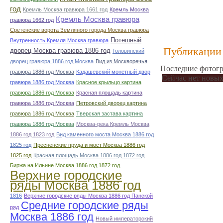
год
Кремль Москва гравюра 1661 год
Кремль Москва
Кремль Москва гравюра
гравюра 1662 год
Сретенские ворота Земляного города Москва гравюра
Потешный
Внутренность Кремля Москва гравюра
Публикации 
дворец Москва гравюра 1886 год
Головинский
дворец гравюра 1886 год Москва
Вид из Москворечья
Последние фотогр
гравюра 1886 год Москва
Кадашевский монетный двор
Сейчас нет новых
гравюра 1886 год Москва
Красное крыльцо картина
гравюра 1886 год Москва
Красная площадь картина
гравюра 1886 год Москва
Петровский дворец картина
гравюра 1886 год Москва
Тверская застава картина
гравюра 1886 год Москва
Москва-река Кремль Москва
1886 год 1823 год
Вид каменного моста Москва 1886 год
1825 год
Пресненские пруда и мост Москва 1886 год
1825 год
Красная площадь Москва 1886 год 1872 год
Биржа на Ильине Москва 1886 год 1872 год
Верхние городские
ряды Москва 1886 год
1816
Верхние городские ряды Москва 1886 год Панской
Средние городские ряды
ряд
Москва 1886 год
Новый императорский