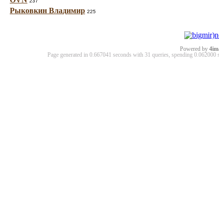
237
Рыковкин Владимир
225
Powered by
4im
Page generated in 0.667041 seconds with 31 queries, spending 0.06200