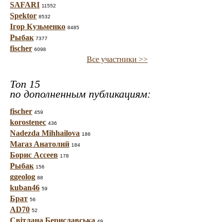
SAFARI
11552
Spektor
8532
Ігор Кузьменко
8485
Рыбак
7377
fischer
6098
Все участники >>
Топ 15
по дополненным публикациям:
fischer
459
korostenec
436
Nadezda Mihhailova
186
Магаз Анатолий
184
Борис Ассеев
178
Рыбак
156
ggeolog
88
kuban46
59
Брат
56
AD70
52
Світлана Бериславська
49