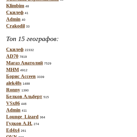
Klimbim
48
Скилеф
41
Admin
40
Crakodil
33
Топ 15 географов:
Скилеф
22332
AD70
7819
Магаз Анатолий
7529
МНМ
4912
Борис Ассеев
3339
alek48s
1488
Ronny
1390
Белков Альберт
515
VSx86
446
Admin
411
Lounge_Lizard
364
Гудков А.И.
274
Ed4x4
261
OVN