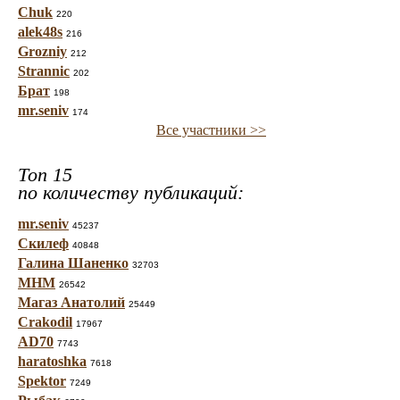
Chuk
220
alek48s
216
Grozniy
212
Strannic
202
Брат
198
mr.seniv
174
Все участники >>
Топ 15
по количеству публикаций:
mr.seniv
45237
Скилеф
40848
Галина Шаненко
32703
МНМ
26542
Магаз Анатолий
25449
Crakodil
17967
AD70
7743
haratoshka
7618
Spektor
7249