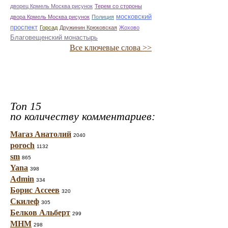
дворец Крмель Москва рисунок
Терем со стороны
московский
двора Крмель Москва рисунок
Полиция
проспект
Горсад
Дружинин Крюковская
Жохово
Благовещенский монастырь
Все ключевые слова >>
Топ 15
по количеству комментариев:
Магаз Анатолий
2040
poroch
1132
sm
865
Yana
398
Admin
334
Борис Ассеев
320
Скилеф
305
Белков Альберт
299
МНМ
298