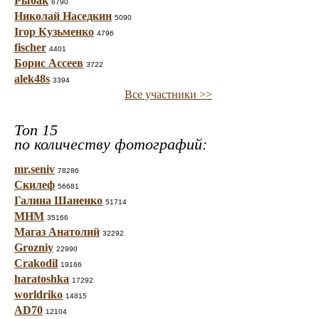
Рыбак
6790
Николай Наседкин
5090
Ігор Кузьменко
4796
fischer
4401
Борис Ассеев
3722
alek48s
3394
Все участники >>
Топ 15
по количеству фотографий:
mr.seniv
78286
Скилеф
56681
Галина Шаненко
51714
МНМ
35166
Магаз Анатолий
32292
Grozniy
22990
Crakodil
19166
haratoshka
17292
worldriko
14815
AD70
12104