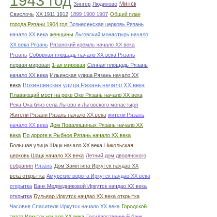
1943 год
Минск
Зингер
Людиново
Свислочь
XX 1911 1912
1899 1900 1907
Общий план
города Рязани 1904 год
Вознесенская церковь Рязань
начало ХХ века
женщины
Льговский монастырь начало
ХХ века Рязань
Рязанский кремль начало ХХ века
Рязань
Соборная площадь начало ХХ века Рязань
первая мировая
1-ая мировая
Сенная площадь Рязань
начало ХХ века
Ильинская улица Рязань начало ХХ
Вознесенская улица Рязань начало ХХ века
века
Плавающий мост на реке Оке Рязань начало ХХ века
Река Ока близ села Льгово и Льговского монастыря
Жители Рязани Рязань начало ХХ века
жители Рязань
начало ХХ века
Дом Повалишиных Рязань начало ХХ
века
По дороге в Рыбное Рязань начало ХХ века
Большая улица Шацк начало ХХ века
Никольская
церковь Шацк начало ХХ века
Летний дом дворянского
собрания
Рязань
Дом Замятина Иркутск начдао ХХ
века открытка
Амурские ворота Иркутск начдао ХХ века
открытка
Банк Медведниковой Иркутск начдао ХХ века
открытка
Бульвар Иркутск начдао ХХ века открытка
Часовня Спасителя Иркутск начало ХХ века
Городской
театр Иркутск начало ХХ века
Государственный банк.