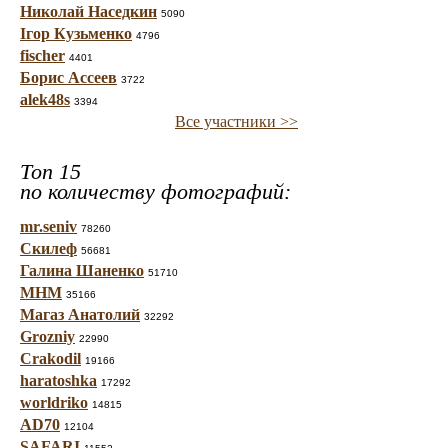
Николай Наседкин
5090
Ігор Кузьменко
4796
fischer
4401
Борис Ассеев
3722
alek48s
3394
Все участники >>
Топ 15
по количеству фотографий:
mr.seniv
78260
Скилеф
56681
Галина Шаненко
51710
МНМ
35166
Магаз Анатолий
32292
Grozniy
22990
Crakodil
19166
haratoshka
17292
worldriko
14815
AD70
12104
SAFARI