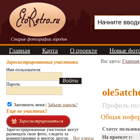
Старые фотографии городов
Главная
Карта
О проекте
Новые фот
Вы здесь:
Главная
Зарегистрированные участники
Имя пользователя:
Пароль:
ole5atch
Профиль пол
Запомнить меня |
Забыли пароль?
Еще не участник?
Общая инфор
Статус пользова
Зарегистрированные участники могут
размещать свои фото, следить за
На проекте с:
комментариями и многое другое...
Все плюсы