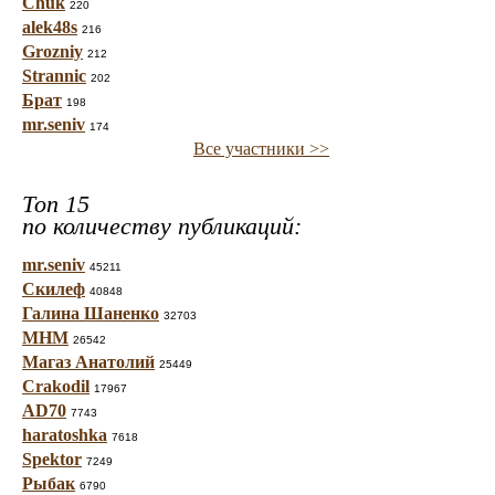
Chuk
220
alek48s
216
Grozniy
212
Strannic
202
Брат
198
mr.seniv
174
Все участники >>
Топ 15
по количеству публикаций:
mr.seniv
45211
Скилеф
40848
Галина Шаненко
32703
МНМ
26542
Магаз Анатолий
25449
Crakodil
17967
AD70
7743
haratoshka
7618
Spektor
7249
Рыбак
6790