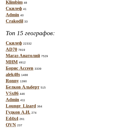
Klimbim
48
Скилеф
41
Admin
40
Crakodil
33
Топ 15 географов:
Скилеф
22332
AD70
7819
Магаз Анатолий
7529
МНМ
4912
Борис Ассеев
3339
alek48s
1488
Ronny
1390
Белков Альберт
515
VSx86
446
Admin
411
Lounge_Lizard
364
Гудков А.И.
274
Ed4x4
261
OVN
237