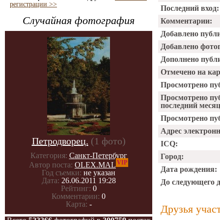
регистрации >>
Последний вход:
Случайная фотография
Комментарии:
Добавлено публ
Добавлено фото
Дополнено публ
Отмечено на ка
Просмотрено пу
Просмотрено пу
последний месяц
Просмотрено пуб
Адрес электрон
Петродворец.
(1 фото)
ICQ:
Категория:
Санкт-Петербург
Город:
VIP
Автор поста:
OLEX.MAL
Дата рождения:
Год съемки:
не указан
Дата:
26.06.2011 19:28
До следующего 
Рейтинг:
0
Комментарии:
0
Карта:
-
Друзья учас