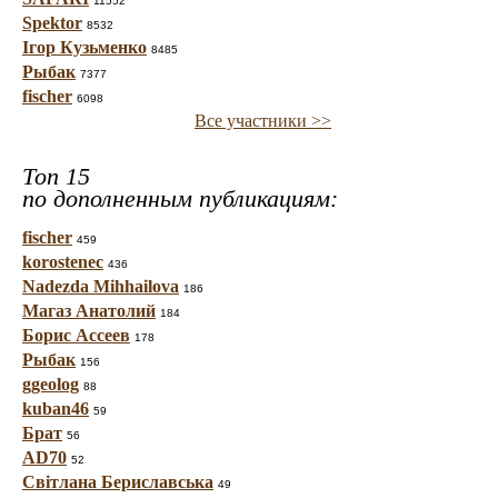
11552
Spektor
8532
Ігор Кузьменко
8485
Рыбак
7377
fischer
6098
Все участники >>
Топ 15
по дополненным публикациям:
fischer
459
korostenec
436
Nadezda Mihhailova
186
Магаз Анатолий
184
Борис Ассеев
178
Рыбак
156
ggeolog
88
kuban46
59
Брат
56
AD70
52
Світлана Бериславська
49