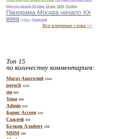
Иркутск начало ХХ века
19 век
1845
Поляки
Панорама Москва начало ХХ
века
Губин.
Пражский
Все ключевые слова >>
Топ 15
по количеству комментариев:
Магаз Анатолий
2040
poroch
1132
sm
865
Yana
398
Admin
334
Борис Ассеев
320
Скилеф
305
Белков Альберт
299
МНМ
298