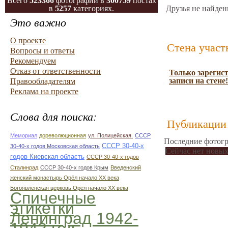
Всего
523366
фотографий в
300759
постах
в
5257
категориях.
Друзья не найден
Это важно
О проекте
Стена участ
Вопросы и ответы
Рекомендуем
Отказ от ответственности
Только зарегис
записи на стене!
Правообладателям
Реклама на проекте
Слова для поиска:
Публикации 
Мемориал
дореволюционная
ул. Полицейская.
СССР
Последние фотогр
СССР 30-40-х
30-40-х годов Московская область
Сейчас нет новых
годов Киевская область
СССР 30-40-х годов
Сталинрад
СССР 30-40-х годов Крым
Введенский
женский монастырь Орёл начало ХХ века
Богоявленская церковь Орёл начало ХХ века
Спичечные
этикетки
Ленинград 1942-