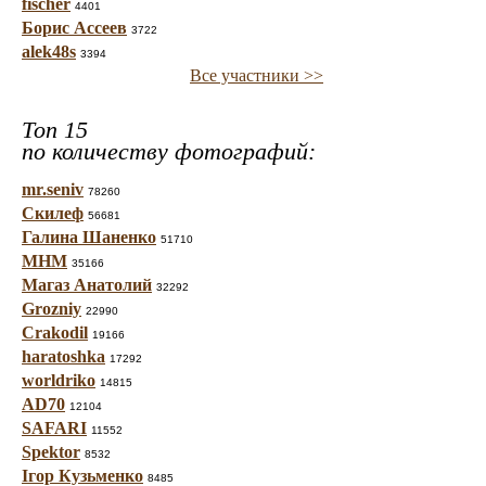
fischer
4401
Борис Ассеев
3722
alek48s
3394
Все участники >>
Топ 15
по количеству фотографий:
mr.seniv
78260
Скилеф
56681
Галина Шаненко
51710
МНМ
35166
Магаз Анатолий
32292
Grozniy
22990
Crakodil
19166
haratoshka
17292
worldriko
14815
AD70
12104
SAFARI
11552
Spektor
8532
Ігор Кузьменко
8485