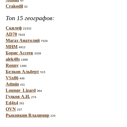
40
Crakodil
33
Топ 15 географов:
Скилеф
22332
AD70
7819
Магаз Анатолий
7529
МНМ
4912
Борис Ассеев
3339
alek48s
1488
Ronny
1390
Белков Альберт
515
VSx86
446
Admin
411
Lounge_Lizard
364
Гудков А.И.
274
Ed4x4
261
OVN
237
Рыковкин Владимир
225