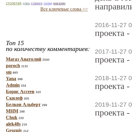
столетия
улиц
старого
склад
магазин
направили
Все ключевые слова >>
2016-11-27 0
проекта -
Топ 15
по количеству комментариев:
2017-11-27 0
проекта -
Магаз Анатолий
2040
poroch
1132
sm
865
2018-11-27 0
Yana
398
проекта -
Admin
334
Борис Ассеев
320
Скилеф
305
2019-11-27 0
Белков Альберт
299
проекта -
МНМ
298
Chuk
220
alek48s
216
Grozniy
212