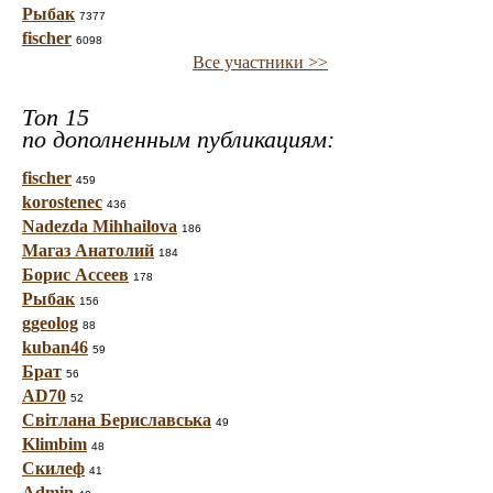
Рыбак
7377
fischer
6098
Все участники >>
Топ 15
по дополненным публикациям:
fischer
459
korostenec
436
Nadezda Mihhailova
186
Магаз Анатолий
184
Борис Ассеев
178
Рыбак
156
ggeolog
88
kuban46
59
Брат
56
AD70
52
Світлана Бериславська
49
Klimbim
48
Скилеф
41
Admin