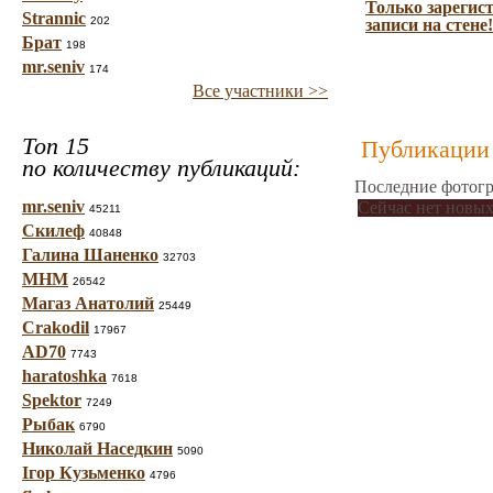
Только зарегис
Strannic
202
записи на стене!
Брат
198
mr.seniv
174
Все участники >>
Топ 15
Публикации 
по количеству публикаций:
Последние фотогр
mr.seniv
Сейчас нет новых
45211
Скилеф
40848
Галина Шаненко
32703
МНМ
26542
Магаз Анатолий
25449
Crakodil
17967
AD70
7743
haratoshka
7618
Spektor
7249
Рыбак
6790
Николай Наседкин
5090
Ігор Кузьменко
4796