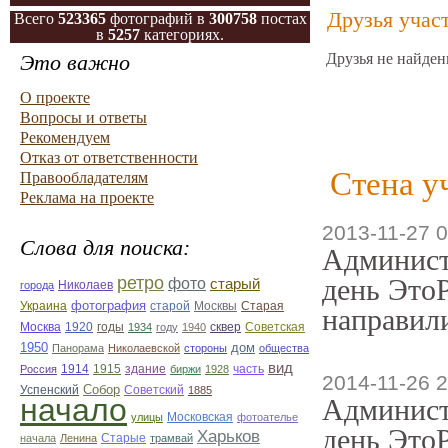
Друзья учас
Всего
523365
фотографий в
300758
постах
в
5257
категориях.
Это важно
Друзья не найден
О проекте
Вопросы и ответы
Рекомендуем
Отказ от ответственности
Стена у
Правообладателям
Реклама на проекте
2013-11-27 0
Слова для поиска:
Админист
ретро
день ЭтоР
фото
старый
Николаев
города
фотография
Украина
Старая
старой
Москвы
направили
Москва
1920
годы
сквер
1934
году
1940
Советская
1950
дом
Панорама
Николаевской
стороны
общества
вид
1914
1915
здание
Россия
биржи
1928
часть
2014-11-26 2
Собор
Успенский
Советский
1885
начало
Админист
улицы
Московская
фотоателье
день ЭтоР
Харьков
Старые
начала
Ленина
трамвай