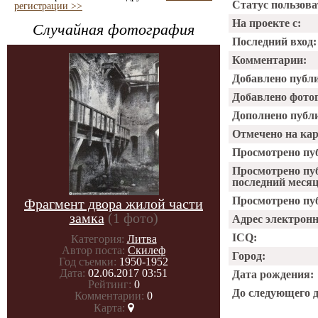
Статус пользова
регистрации >>
На проекте с:
Случайная фотография
Последний вход:
Комментарии:
Добавлено публ
Добавлено фото
Дополнено публ
Отмечено на ка
Просмотрено пу
Просмотрено пу
последний месяц
Просмотрено пуб
Фрагмент двора жилой части
замка
(1 фото)
Адрес электрон
ICQ:
Категория:
Литва
Автор поста:
Скилеф
Город:
Год съемки:
1950-1952
Дата:
02.06.2017 03:51
Дата рождения:
Рейтинг:
0
До следующего 
Комментарии:
0
Карта: