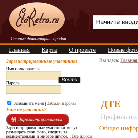
Старые фотографии городов
Главная
Карта
О проекте
Новые фот
Вы здесь:
Главная
Зарегистрированные участники
Имя пользователя:
Пароль:
ДТЕ
Запомнить меня |
Забыли пароль?
Еще не участник?
Профиль пол
Общая инфор
Зарегистрированные участники могут
размещать свои фото, следить за
комментариями и многое другое...
Все плюсы