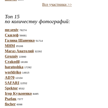
Все участники >>
Топ 15
по количеству фотографий:
mr.seniv
78274
Скилеф
56681
Галина Шаненко
51714
МНМ
35166
Магаз Анатолий
32292
Grozniy
22990
Crakodil
19166
haratoshka
17292
worldriko
14815
AD70
12104
SAFARI
11552
Spektor
8532
Ігор Кузьменко
8485
Рыбак
7377
fischer
6098