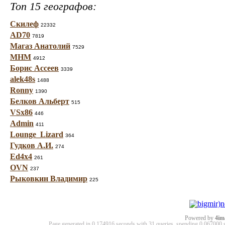
Топ 15 географов:
Скилеф
22332
AD70
7819
Магаз Анатолий
7529
МНМ
4912
Борис Ассеев
3339
alek48s
1488
Ronny
1390
Белков Альберт
515
VSx86
446
Admin
411
Lounge_Lizard
364
Гудков А.И.
274
Ed4x4
261
OVN
237
Рыковкин Владимир
225
Powered by
4im
Page generated in 0.174916 seconds with 31 queries, spending 0.06700