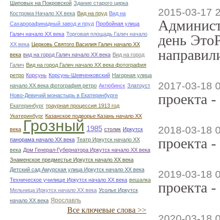
Шиповых на Покровской
Здание старого цирка
2015-03-17 
Кострома Начало ХХ века
Вид на пруд
Вид на
Админист
Сахарорафинадный завод и пруд
Пробойная улица
Галич начало ХХ века
Торговая площадь Галич начало
день ЭтоР
ХХ века
Церковь Святого Василия Галич начало ХХ
направили
века
вид на город Галич начало ХХ века
Вид на город
Галич
Вид на город Галич начало ХХ века фотография
ретро
Корсунь
Корсунь-Шевченковский
Нагорная улица
2017-03-18 
начало ХХ века фотография ретро
Актюбинск
Златоуст
проекта -
Ново-Девичий монастырь в Екатеринбурге
Екатеринбург
траурная процессия 1913 год
Укатеринбург
Казанское подворье Казань начало ХХ
Грозный
2018-03-18 
1985
века
столик
Иркутск
проекта -
панорама начало ХХ века
Театр Иркутск начало ХХ
века
Дом Генерал-Губернатора Иркутск начало ХХ века
Знаменское предместье Иркутск начало ХХ века
Детский сад Амурская улица Иркутск начало ХХ века
2019-03-18 
Техническое училище Иркутск начало ХХ века
вешалка
проекта -
Мельница Иркутск начало ХХ века
Усолье Иркутск
начало ХХ века
Ярославль
Все ключевые слова >>
2020-03-18 