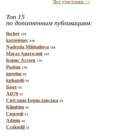
Все участники >>
Топ 15
по дополненным публикациям:
fischer
459
korostenec
436
Nadezda Mihhailova
186
Магаз Анатолий
184
Борис Ассеев
178
Рыбак
156
ggeolog
88
kuban46
59
Брат
56
AD70
52
Світлана Бериславська
49
Klimbim
48
Скилеф
41
Admin
40
Crakodil
33