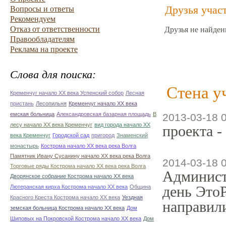
Друзья учас
Вопросы и ответы
Рекомендуем
Отказ от ответственности
Друзья не найден
Правообладателям
Реклама на проекте
Слова для поиска:
Стена у
Кременчуг начало ХХ века Успенский собор
Лесная
пристань
Лесопильня
Кременчуг начало ХХ века
емская больница
Александровская базарная площадь
В
2013-03-18 
лесу начало ХХ века Кременчуг
вид города начало ХХ
проекта -
века Кременчуг
Городской сад
пригород
Знаменский
монастырь
Кострома начало ХХ века река Волга
Памятник Ивану Сусанину начало ХХ века река Волга
2014-03-18 
Торговые ряды Кострома начало ХХ века река Волга
Админист
Дворянское собрание Кострома начало ХХ века
день ЭтоР
Лютеранская кирха Кострома начало ХХ века
Община
Красного Креста Кострома начало ХХ века
Уездная
направили
земская больница Кострома начало ХХ века
Дом
Шиповых на Покровской Кострома начало ХХ века
Дом