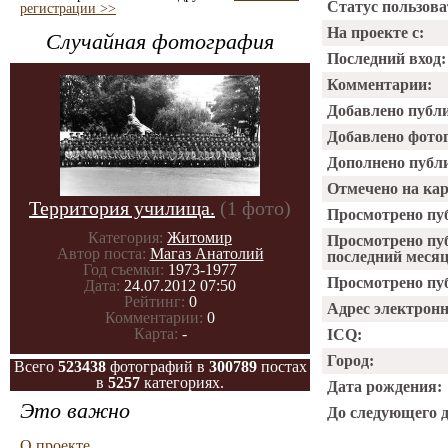
Статус пользова
регистрации >>
На проекте с:
Случайная фотография
Последний вход:
Комментарии:
Добавлено публ
Добавлено фото
Дополнено публ
Отмечено на ка
Территория училища.
(1 фото)
Просмотрено пу
Категория:
Житомир
Просмотрено пу
Автор поста:
Магаз Анатолий
последний месяц
Год съемки:
1973-1977
Просмотрено пуб
Дата:
24.07.2012 07:50
Рейтинг:
0
Адрес электрон
Комментарии:
0
Карта:
-
ICQ:
Город:
Всего
523438
фотографий в
300789
постах
в
5257
категориях.
Дата рождения:
Это важно
До следующего 
О проекте