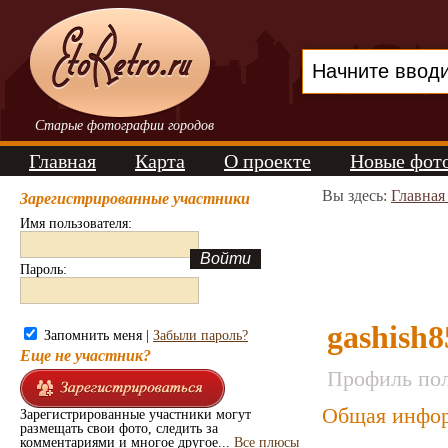
Старые фотографии городов
Главная
Карта
О проекте
Новые фот
Вы здесь:
Главная
Зарегистрированные участники
Имя пользователя:
Пароль:
gashish8
Запомнить меня |
Забыли пароль?
Еще не участник?
Профиль пол
Общая инфор
Зарегистрированные участники могут
размещать свои фото, следить за
комментариями и многое другое...
Все плюсы