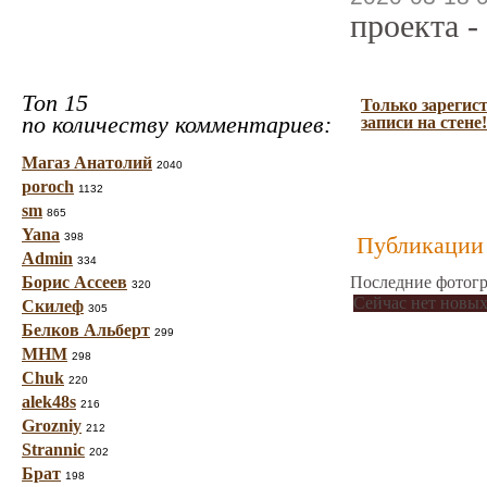
проекта -
Топ 15
Только зарегис
по количеству комментариев:
записи на стене!
Магаз Анатолий
2040
poroch
1132
sm
865
Yana
398
Публикации 
Admin
334
Борис Ассеев
Последние фотогр
320
Сейчас нет новых
Скилеф
305
Белков Альберт
299
МНМ
298
Chuk
220
alek48s
216
Grozniy
212
Strannic
202
Брат
198