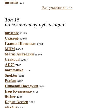
mr.seniv
174
Все участники >>
Топ 15
по количеству публикаций:
mr.seniv
45225
Скилеф
40848
Галина Шаненко
32703
МНМ
26542
Магаз Анатолий
25449
Crakodil
17967
AD70
7743
haratoshka
7618
Spektor
7249
Рыбак
6790
Николай Наседкин
5090
Ігор Кузьменко
4796
fischer
4401
Борис Ассеев
3722
alek48s
3394