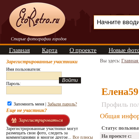
Старые фотографии городов
Главная
Карта
О проекте
Новые фот
Вы здесь:
Главная
Зарегистрированные участники
Имя пользователя:
Пароль:
Елена59
Профиль пол
Запомнить меня |
Забыли пароль?
Еще не участник?
Общая инфор
Статус пользова
Зарегистрированные участники могут
размещать свои фото, следить за
На проекте с:
комментариями и многое другое...
Все плюсы