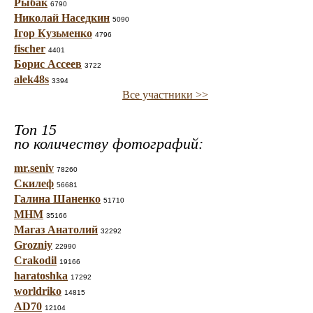
Рыбак
6790
Николай Наседкин
5090
Ігор Кузьменко
4796
fischer
4401
Борис Ассеев
3722
alek48s
3394
Все участники >>
Топ 15
по количеству фотографий:
mr.seniv
78260
Скилеф
56681
Галина Шаненко
51710
МНМ
35166
Магаз Анатолий
32292
Grozniy
22990
Crakodil
19166
haratoshka
17292
worldriko
14815
AD70
12104