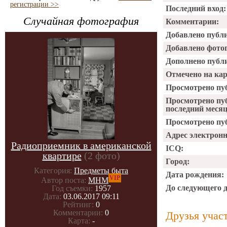
регистрации >>
Последний вход:
Случайная фотография
Комментарии:
Добавлено публ
Добавлено фото
Дополнено публ
Отмечено на ка
Просмотрено пу
Просмотрено пу
последний месяц
Просмотрено пуб
Адрес электрон
Радиоприемник в американской
ICQ:
квартире
(2 фото)
Город:
Категория:
Предметы быта
Дата рождения:
VIP
Автор поста:
МНМ
До следующего 
Год съемки:
1957
Дата:
03.06.2017 09:11
Рейтинг:
0
Комментарии:
0
Друзья учас
Карта:
-