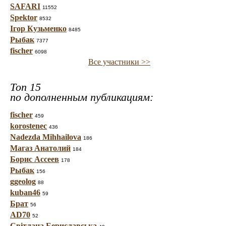
SAFARI
11552
Spektor
8532
Ігор Кузьменко
8485
Рыбак
7377
fischer
6098
Все участники >>
Топ 15
по дополненным публикациям:
fischer
459
korostenec
436
Nadezda Mihhailova
186
Магаз Анатолий
184
Борис Ассеев
178
Рыбак
156
ggeolog
88
kuban46
59
Брат
56
AD70
52
Світлана Бериславська