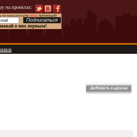
ру на проектах:
 на нашу рассылку
новых
публикаций!
знавай о них первым!
ники