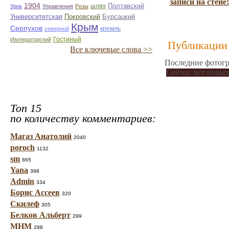
записи на стене!
1904
шлях
Полтавский
Урок
Управления
Розы
Университетская
Покровский
Бурсацкий
Крым
Серпухов
кремль
северной
Гостиный
Императорский
Публикации 
Все ключевые слова >>
Последние фотогр
Сейчас нет новых
Топ 15
по количеству комментариев:
Магаз Анатолий
2040
poroch
1132
sm
865
Yana
398
Admin
334
Борис Ассеев
320
Скилеф
305
Белков Альберт
299
МНМ
298