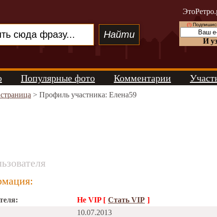
ЭтоРетро.
(!)
Подпишись
И у
о
Популярные фото
Комментарии
Участ
 страница
> Профиль участника: Елена59
ьзователя
мация:
теля:
Не VIP [
Стать VIP
]
10.07.2013