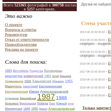
Друзья не найден
Всего
523365
фотографий в
300758
постах
в
5257
категориях.
Это важно
Стена участ
О проекте
Вопросы и ответы
-
E
2013-08-15 00:30:02
Рекомендуем
Отказ от ответственности
-
E
2014-08-15 00:30:03
сюрприз - подроб
Правообладателям
Реклама на проекте
-
E
2015-08-14 23:30:03
сюрприз - подроб
Слова для поиска:
-
E
2016-08-15 00:30:03
1893
Вестибюль
Богородицы
-
E
Рождества
2017-08-15 00:30:04
архитектура
коммерческий
1902
Штаб
Брынцев
-
E
2018-08-15 00:30:03
1955
1926
Харьковская
Орджоникидзе
Юрьевец
Мариуполь
санаторий
Екатериненская
-
E
2019-08-15 00:30:03
Александровский
Екатерининская
Южная
1987
-
E
2020-08-15 00:30:04
1988
Отделение
Европейская
больница
Вокзальная
Победа
Южный
Порт
пути
Только зарегис
1860
Александровская
Мариинская
1869
Марии