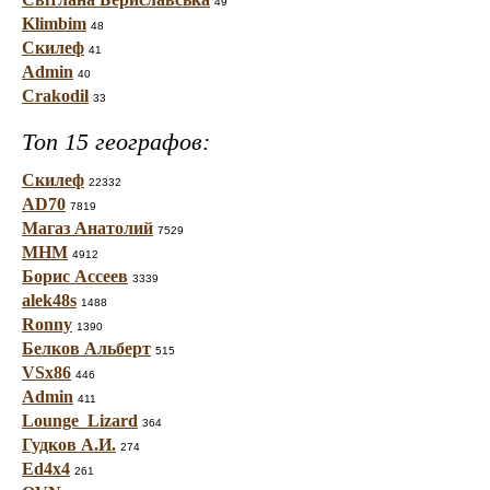
49
Klimbim
48
Скилеф
41
Admin
40
Crakodil
33
Топ 15 географов:
Скилеф
22332
AD70
7819
Магаз Анатолий
7529
МНМ
4912
Борис Ассеев
3339
alek48s
1488
Ronny
1390
Белков Альберт
515
VSx86
446
Admin
411
Lounge_Lizard
364
Гудков А.И.
274
Ed4x4
261