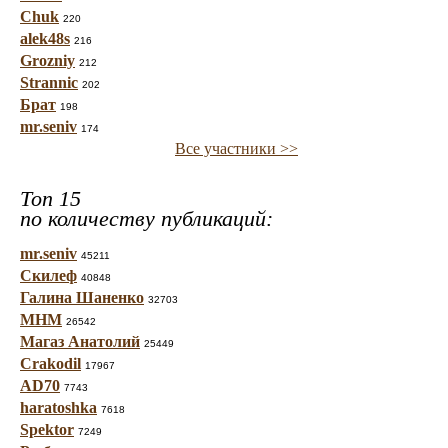
Chuk
220
alek48s
216
Grozniy
212
Strannic
202
Брат
198
mr.seniv
174
Все участники >>
Топ 15
по количеству публикаций:
mr.seniv
45211
Скилеф
40848
Галина Шаненко
32703
МНМ
26542
Магаз Анатолий
25449
Crakodil
17967
AD70
7743
haratoshka
7618
Spektor
7249