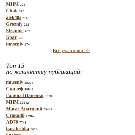
МНМ
298
Chuk
220
alek48s
216
Grozniy
212
Strannic
202
Брат
198
mr.seniv
174
Все участники >>
Топ 15
по количеству публикаций:
mr.seniv
45237
Скилеф
40848
Галина Шаненко
32703
МНМ
26542
Магаз Анатолий
25449
Crakodil
17967
AD70
7743
haratoshka
7618