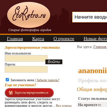
Старые фотографии городов
Главная
Карта
О проекте
Новые фот
Вы здесь:
Главная
Зарегистрированные участники
Имя пользователя:
Пароль:
ananonii
Профиль пол
Запомнить меня |
Забыли пароль?
Еще не участник?
Общая инфор
Статус пользова
Зарегистрированные участники могут
размещать свои фото, следить за
На проекте с:
комментариями и многое другое...
Все плюсы