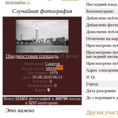
регистрации >>
Последний вход:
Случайная фотография
Комментарии:
Добавлено публ
Добавлено фото
Дополнено публ
Отмечено на ка
Просмотрено пу
Просмотрено пу
Предмостовая площадь
(1 фото)
последний месяц
Просмотрено пуб
Категория:
Саратов
VIP
Автор поста:
МНМ
Адрес электрон
Год съемки:
1979
ICQ:
Дата:
05.08.2020 06:13
Рейтинг:
0
Город:
Комментарии:
0
Карта:
Дата рождения:
До следующего 
Всего
523451
фотографий в
300790
постах
в
5257
категориях.
Это важно
Друзья учас