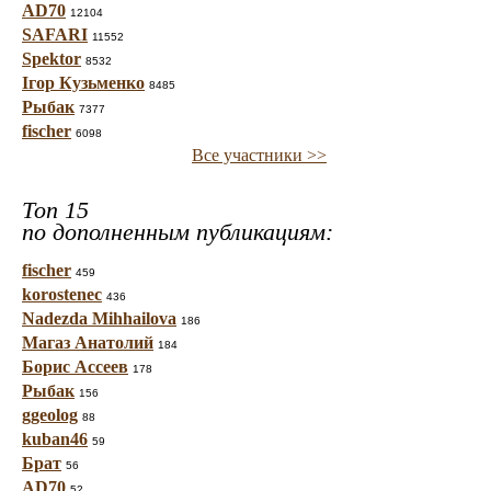
AD70
12104
SAFARI
11552
Spektor
8532
Ігор Кузьменко
8485
Рыбак
7377
fischer
6098
Все участники >>
Топ 15
по дополненным публикациям:
fischer
459
korostenec
436
Nadezda Mihhailova
186
Магаз Анатолий
184
Борис Ассеев
178
Рыбак
156
ggeolog
88
kuban46
59
Брат
56
AD70
52