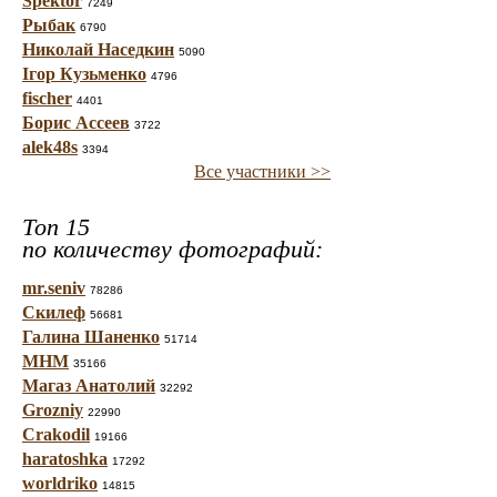
Spektor
7249
Рыбак
6790
Николай Наседкин
5090
Ігор Кузьменко
4796
fischer
4401
Борис Ассеев
3722
alek48s
3394
Все участники >>
Топ 15
по количеству фотографий:
mr.seniv
78286
Скилеф
56681
Галина Шаненко
51714
МНМ
35166
Магаз Анатолий
32292
Grozniy
22990
Crakodil
19166
haratoshka
17292
worldriko
14815