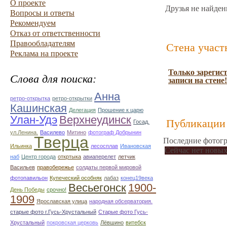
О проекте
Друзья не найден
Вопросы и ответы
Рекомендуем
Отказ от ответственности
Правообладателям
Стена участ
Реклама на проекте
Только зарегис
Слова для поиска:
записи на стене!
Анна
ретро-открытка
ретро-открытки
Кашинская
Делегация
Прошение к царю
Улан-Удэ
Верхнеудинск
Публикации 
Госад.
ул.Ленина.
Василево
Митино
фотограф Добрынин
Тверца
Последние фотогр
Ильинка
лесосплав
Ивановская
Сейчас нет новых
наб
Центр города
откртыка
авиаперелет
летчик
Васильев
правобережье
солдаты первой мировой
фотопавильон
Купеческий особняк
лабаз
конец19века
Весьегонск
1900-
День Победы
срочно!
1909
Ярославская улица
народная обсерватория.
старые фото г.Гусь-Хрустальный
Старые фото Гусь-
Хрустальный
покровская церковь
Лёвшино
витебск