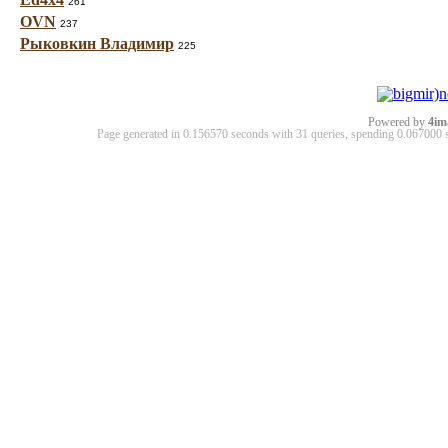
261
OVN
237
Рыковкин Владимир
225
Powered by
4im
Page generated in 0.156570 seconds with 31 queries, spending 0.06700