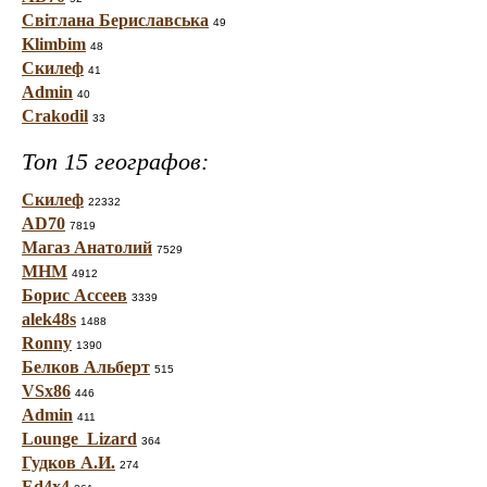
Світлана Бериславська
49
Klimbim
48
Скилеф
41
Admin
40
Crakodil
33
Топ 15 географов:
Скилеф
22332
AD70
7819
Магаз Анатолий
7529
МНМ
4912
Борис Ассеев
3339
alek48s
1488
Ronny
1390
Белков Альберт
515
VSx86
446
Admin
411
Lounge_Lizard
364
Гудков А.И.
274
Ed4x4