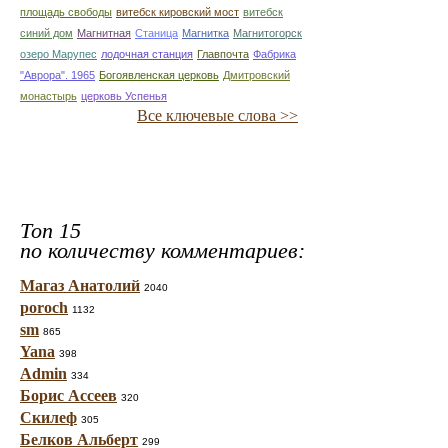
площадь свободы
витебск кировский мост
витебск
синий дом
Магнитная
Станица
Магнитка
Магнитогорск
озеро Марупес
лодочная станция
Главпочта
Фабрика
"Аврора". 1965
Богоявленская церковь
Дмитровский
монастырь
церковь Успенья
Все ключевые слова >>
Топ 15
по количеству комментариев:
Магаз Анатолий
2040
poroch
1132
sm
865
Yana
398
Admin
334
Борис Ассеев
320
Скилеф
305
Белков Альберт
299