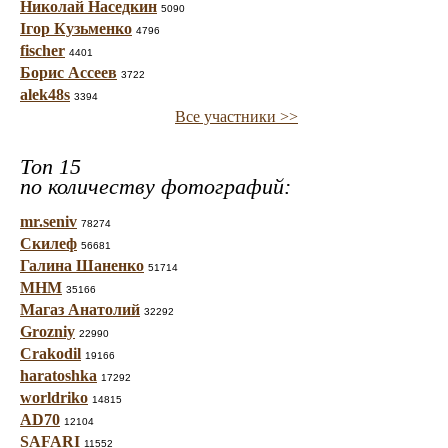
Николай Наседкин
5090
Ігор Кузьменко
4796
fischer
4401
Борис Ассеев
3722
alek48s
3394
Все участники >>
Топ 15
по количеству фотографий:
mr.seniv
78274
Скилеф
56681
Галина Шаненко
51714
МНМ
35166
Магаз Анатолий
32292
Grozniy
22990
Crakodil
19166
haratoshka
17292
worldriko
14815
AD70
12104
SAFARI
11552