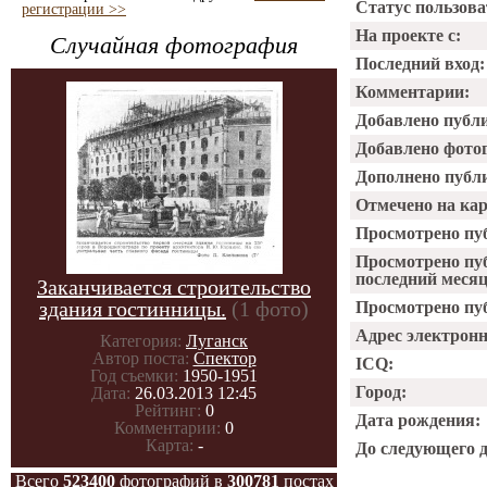
Статус пользова
регистрации >>
На проекте с:
Случайная фотография
Последний вход:
Комментарии:
Добавлено публ
Добавлено фото
Дополнено публ
Отмечено на ка
Просмотрено пу
Просмотрено пу
последний месяц
Заканчивается строительство
здания гостинницы.
(1 фото)
Просмотрено пуб
Адрес электрон
Категория:
Луганск
Автор поста:
Спектор
ICQ:
Год съемки:
1950-1951
Город:
Дата:
26.03.2013 12:45
Рейтинг:
0
Дата рождения:
Комментарии:
0
Карта:
-
До следующего 
Всего
523400
фотографий в
300781
постах