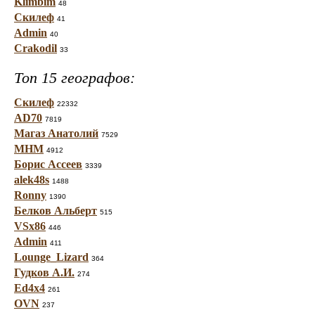
Klimbim
48
Скилеф
41
Admin
40
Crakodil
33
Топ 15 географов:
Скилеф
22332
AD70
7819
Магаз Анатолий
7529
МНМ
4912
Борис Ассеев
3339
alek48s
1488
Ronny
1390
Белков Альберт
515
VSx86
446
Admin
411
Lounge_Lizard
364
Гудков А.И.
274
Ed4x4
261
OVN
237