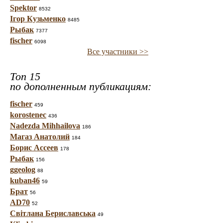
Spektor
8532
Ігор Кузьменко
8485
Рыбак
7377
fischer
6098
Все участники >>
Топ 15
по дополненным публикациям:
fischer
459
korostenec
436
Nadezda Mihhailova
186
Магаз Анатолий
184
Борис Ассеев
178
Рыбак
156
ggeolog
88
kuban46
59
Брат
56
AD70
52
Світлана Бериславська
49