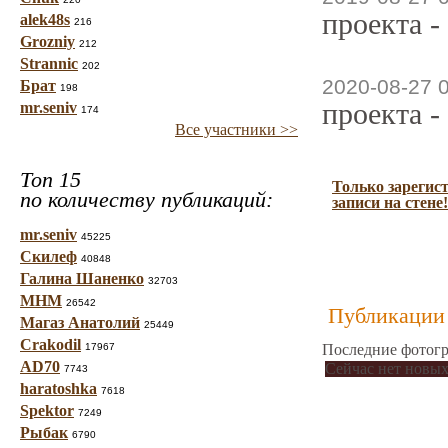
проекта -
alek48s
216
Grozniy
212
Strannic
202
2020-08-27 
Брат
198
проекта -
mr.seniv
174
Все участники >>
Топ 15
Только зарегис
по количеству публикаций:
записи на стене!
mr.seniv
45225
Скилеф
40848
Галина Шаненко
32703
МНМ
26542
Публикации 
Магаз Анатолий
25449
Crakodil
17967
Последние фотогр
AD70
Сейчас нет новых
7743
haratoshka
7618
Spektor
7249
Рыбак
6790