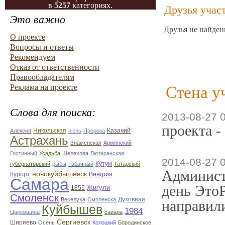
в
5257
категориях.
Друзья учас
Это важно
Друзья не найден
О проекте
Вопросы и ответы
Рекомендуем
Отказ от ответственности
Правообладателям
Реклама на проекте
Стена у
Слова для поиска:
2013-08-27 
проекта -
Казачий
Алексия
Никольская
июнь
Пророка
Астрахань
Знаменская
Армянский
Гостинный
Усадьба
Шелехова
Лютеранская
2014-08-27 
губернаторский
рыбы
Табачный
Кутум
Татарский
Админист
новокуйбышевск
Курорт
Венгрия
Самара
день ЭтоР
Жигули
1855
Смоленск
Духовная
Веселуха
Смоленска
направили
Куйбышев
1984
Царевщина
саиара
Сергиевск
Ширяево
Осень
Колоцкий
Бородинское