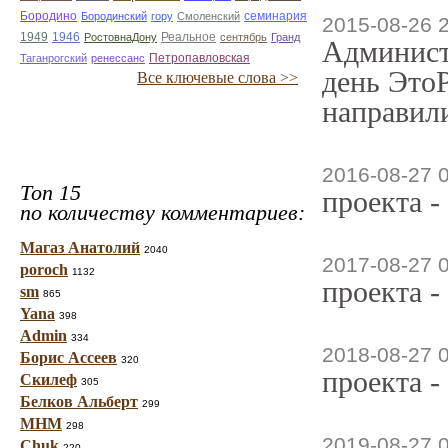
семинария
Бородино
Бородинский
гору
Смоленский
2015-08-26 
1949
1946
Реальное
РостовнаДону
сентябрь
Гранд
Админист
Таганрогский
ренессанс
Петропавловская
день ЭтоР
Все ключевые слова >>
направили
2016-08-27 
Топ 15
проекта -
по количеству комментариев:
Магаз Анатолий
2040
2017-08-27 
poroch
1132
проекта -
sm
865
Yana
398
Admin
334
2018-08-27 
Борис Ассеев
320
проекта -
Скилеф
305
Белков Альберт
299
МНМ
298
2019-08-27 
Chuk
220