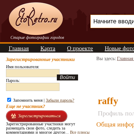
Старые фотографии городов
Главная
Карта
О проекте
Новые фот
Вы здесь:
Главная
Зарегистрированные участники
Имя пользователя:
Пароль:
raffy
Запомнить меня |
Забыли пароль?
Еще не участник?
Профиль пол
Общая инфор
Зарегистрированные участники могут
размещать свои фото, следить за
комментариями и многое другое...
Все плюсы