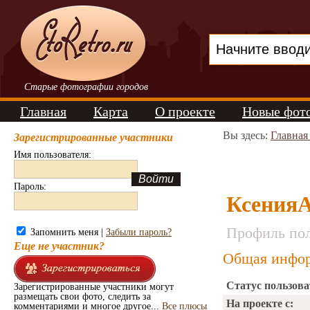
Старые фотографии городов
Главная
Карта
О проекте
Новые фот
Вы здесь:
Главная
Зарегистрированные участники
Имя пользователя:
Пароль:
КсенияА
Профиль пол
Запомнить меня |
Забыли пароль?
Еще не участник?
Общая инфор
Статус пользова
Зарегистрированные участники могут
размещать свои фото, следить за
На проекте с:
комментариями и многое другое...
Все плюсы