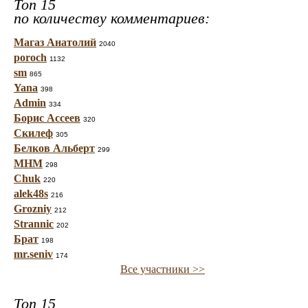
Топ 15
по количеству комментариев:
Магаз Анатолий
2040
poroch
1132
sm
865
Yana
398
Admin
334
Борис Ассеев
320
Скилеф
305
Белков Альберт
299
МНМ
298
Chuk
220
alek48s
216
Grozniy
212
Strannic
202
Брат
198
mr.seniv
174
Все участники >>
Топ 15