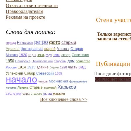
Отказ от ответственности
Правообладателям
Реклама на проекте
Стена участ
Слова для поиска:
Только зарегис
записи на стене!
ретро
фото
старый
Николаев
города
фотография
Украина
Старая
старой
Москвы
Москва
1920
годы
сквер
1934
году
1940
Советская
1950
дом
Панорама
Николаевской
стороны
общества
Публикации 
вид
1914
1915
здание
Россия
биржи
1928
часть
Собор
Последние фотогр
Успенский
Советский
1885
начало
Сейчас нет новых
улицы
Московская
фотоателье
Харьков
Старые
начала
Ленина
трамвай
столетия
улиц
старого
склад
магазин
Все ключевые слова >>