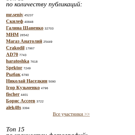
по количеству публикаций:
mr.seniv
45237
Скилеф
40848
Галина Шаненко
32703
МНМ
26542
Магаз Анатолий
25449
Crakodil
17967
AD70
7743
haratoshka
7618
Spektor
7249
Рыбак
6790
Николай Наседкин
5090
Ігор Кузьменко
4796
fischer
4401
Борис Ассеев
3722
alek48s
3394
Все участники >>
Топ 15