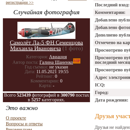
регистрации >>
Последний вход:
Случайная фотография
Комментарии:
Добавлено публ
Добавлено фото
Дополнено публ
Самолёт Ла-5 ФН Семенцова
Отмечено на ка
Михаила Ивановича
(1 фото)
Просмотрено пу
Категория:
Авиация
Просмотрено пу
VIP
последний месяц
Автор поста:
Галина Шаненко
Год съемки:
не указан
Просмотрено пуб
Дата:
11.05.2021 19:55
Рейтинг:
0
Адрес электрон
Комментарии:
0
ICQ:
Карта:
-
Город:
Всего
523439
фотографий в
300790
постах
в
5257
категориях.
Дата рождения:
Это важно
Друзья учас
О проекте
Вопросы и ответы
Друзья не найден
Рекомендуем