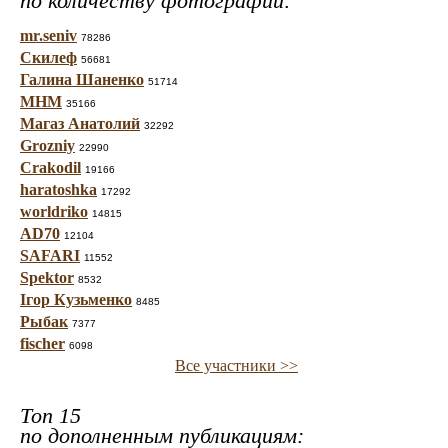
по количеству фотографий:
mr.seniv
78286
Скилеф
56681
Галина Шаненко
51714
МНМ
35166
Магаз Анатолий
32292
Grozniy
22990
Crakodil
19166
haratoshka
17292
worldriko
14815
AD70
12104
SAFARI
11552
Spektor
8532
Ігор Кузьменко
8485
Рыбак
7377
fischer
6098
Все участники >>
Топ 15
по дополненным публикациям: