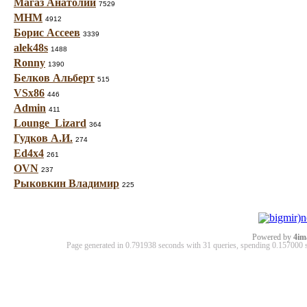
Магаз Анатолий
7529
МНМ
4912
Борис Ассеев
3339
alek48s
1488
Ronny
1390
Белков Альберт
515
VSx86
446
Admin
411
Lounge_Lizard
364
Гудков А.И.
274
Ed4x4
261
OVN
237
Рыковкин Владимир
225
Powered by
4im
Page generated in 0.791938 seconds with 31 queries, spending 0.15700