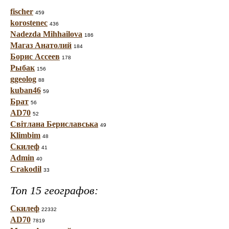
fischer
459
korostenec
436
Nadezda Mihhailova
186
Магаз Анатолий
184
Борис Ассеев
178
Рыбак
156
ggeolog
88
kuban46
59
Брат
56
AD70
52
Світлана Бериславська
49
Klimbim
48
Скилеф
41
Admin
40
Crakodil
33
Топ 15 географов:
Скилеф
22332
AD70
7819