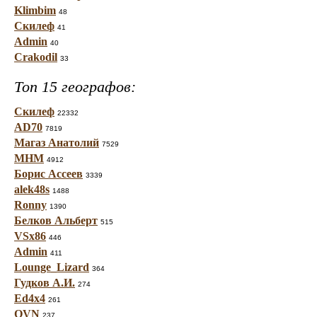
Klimbim
48
Скилеф
41
Admin
40
Crakodil
33
Топ 15 географов:
Скилеф
22332
AD70
7819
Магаз Анатолий
7529
МНМ
4912
Борис Ассеев
3339
alek48s
1488
Ronny
1390
Белков Альберт
515
VSx86
446
Admin
411
Lounge_Lizard
364
Гудков А.И.
274
Ed4x4
261
OVN
237