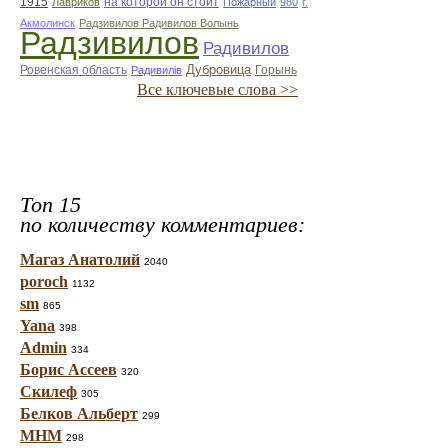
1915
на которой он стоит
Лавриков
Пожарный
980
г.
Акмолинск
Радзивилов Радивилов Волынь
Радзивилов
Радивилов
Дубровица
Ровенская область
Горынь
Радивилiв
Все ключевые слова >>
Топ 15
по количеству комментариев:
Магаз Анатолий
2040
poroch
1132
sm
865
Yana
398
Admin
334
Борис Ассеев
320
Скилеф
305
Белков Альберт
299
МНМ
298