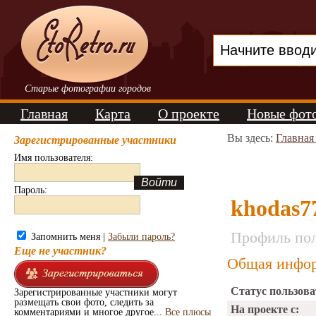
Старые фотографии городов
Главная
Карта
О проекте
Новые фот
Вы здесь:
Главная
Зарегистрированные участники
Имя пользователя:
Пароль:
khodas7
Профиль пол
Запомнить меня |
Забыли пароль?
Еще не участник?
Общая инфор
Статус пользова
Зарегистрированные участники могут
размещать свои фото, следить за
На проекте с:
комментариями и многое другое...
Все плюсы