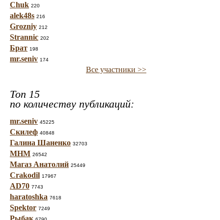
Chuk
220
alek48s
216
Grozniy
212
Strannic
202
Брат
198
mr.seniv
174
Все участники >>
Топ 15
по количеству публикаций:
mr.seniv
45225
Скилеф
40848
Галина Шаненко
32703
МНМ
26542
Магаз Анатолий
25449
Crakodil
17967
AD70
7743
haratoshka
7618
Spektor
7249
Рыбак
6790