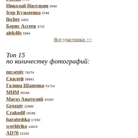
Николай Наседкин
5090
Ігор Кузьменко
4796
fischer
4401
Борис Ассеев
3722
alek48s
3394
Все участники >>
Топ 15
по количеству фотографий:
mr.seniv
78274
Скилеф
56681
Галина Шаненко
51714
МНМ
35166
Магаз Анатолий
32292
Grozniy
22990
Crakodil
19166
haratoshka
17292
worldriko
14815
AD70
12104