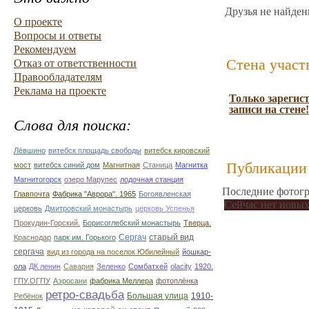
Друзья не найден
О проекте
Вопросы и ответы
Рекомендуем
Стена участ
Отказ от ответственности
Правообладателям
Реклама на проекте
Только зарегис
записи на стене!
Слова для поиска:
Лёвшино
витебск площадь свободы
витебск кировский
Публикации 
мост
витебск синий дом
Магнитная
Станица
Магнитка
Магнитогорск
озеро Марупес
лодочная станция
Последние фотогр
Главпочта
Фабрика "Аврора". 1965
Богоявленская
Сейчас нет новых
церковь
Дмитровский монастырь
церковь Успенья
Прокудин-Горский.
Борисоглебский монастырь
Тверца.
Сергач
старый вид
Краснодар
парк им. Горького
сергача
вид из города на поселок Юбилейный
йошкар-
ола
ДК ленин
Савария
Зеленко
Сомбатхей
olacity
1920.
ГПУ.ОГПУ
Аэросани
фабрика Меллера
фотоплёнка
ретро-свадьба
Большая улица
1910-
Ребёнок