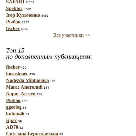
SAFARI
11552
Spektor
8532
Ігор Кузьменко
8485
Рыбак
7377
fischer
6098
Все участники >>
Топ 15
по дополненным публикациям:
fischer
459
korostenec
436
Nadezda Mihhailova
186
Магаз Анатолий
184
Борис Ассеев
178
Рыбак
156
ggeolog
88
kuban46
59
Брат
56
AD70
52
Світлана Бериславська
49