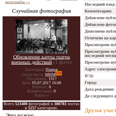
регистрации >>
Последний вход:
Случайная фотография
Комментарии:
Добавлено публ
Добавлено фото
Дополнено публ
Отмечено на ка
Просмотрено пу
Просмотрено пу
последний месяц
Обновление карты театра
военных действий
(1 фото)
Просмотрено пуб
Адрес электрон
Категория:
Париж
VIP
Автор поста:
МНМ
ICQ:
Год съемки:
1917
Город:
Дата:
05.07.2017 16:08
Рейтинг:
0
Дата рождения:
Комментарии:
0
Карта:
-
До следующего 
Всего
523400
фотографий в
300781
постах
в
5257
категориях.
Друзья учас
Это важно