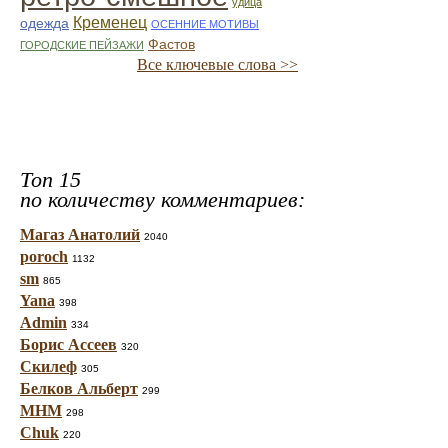
удица
Кременец
одежда
ОСЕННИЕ МОТИВЫ
Фастов
ГОРОДСКИЕ ПЕЙЗАЖИ
Все ключевые слова >>
Топ 15
по количеству комментариев:
Магаз Анатолий
2040
poroch
1132
sm
865
Yana
398
Admin
334
Борис Ассеев
320
Скилеф
305
Белков Альберт
299
МНМ
298
Chuk
220