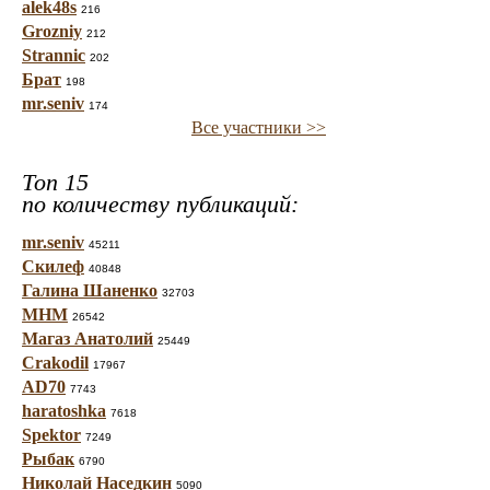
alek48s
216
Grozniy
212
Strannic
202
Брат
198
mr.seniv
174
Все участники >>
Топ 15
по количеству публикаций:
mr.seniv
45211
Скилеф
40848
Галина Шаненко
32703
МНМ
26542
Магаз Анатолий
25449
Crakodil
17967
AD70
7743
haratoshka
7618
Spektor
7249
Рыбак
6790
Николай Наседкин
5090