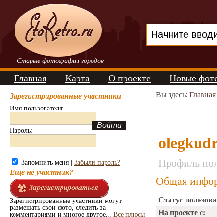
Старые фотографии городов
Главная
Карта
О проекте
Новые фот
Вы здесь:
Главная
Зарегистрированные участники
Имя пользователя:
Пароль:
olegkud
Профиль пол
Запомнить меня |
Забыли пароль?
Еще не участник?
Общая инфор
Статус пользова
Зарегистрированные участники могут
размещать свои фото, следить за
На проекте с:
комментариями и многое другое...
Все плюсы