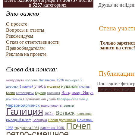
Всего
523360
фотографий в
300757
постах
в
5257
категориях.
Друзья не найден
Это важно
О проекте
Стена участ
Вопросы и ответы
Рекомендуем
Отказ от ответственности
Только зарегис
записи на стене!
Правообладателям
Реклама на проекте
Слова для поиска:
Публикации 
желдорпути
коллона
Чистяково. 1926
пионерка
2
Последние фотогр
учеба
иудаизм
девочки
6 парней
молитва
хлопцы
Сейчас нет новых
Владимир Ящук
Козин
католицизм
Крупец
голокост
почтальон
Первомайская улица
Кабардинская улица
Червоноармейск
транспоранты
деньги
Галиция
Вольск
1912 г.
повстанцы
Высоцкий Юзеф
Вапнярка
Новая Дофиновка
Памятник.
Почеп
1965
трудшкола 1931
памятник. 1965.
ретро-смешное