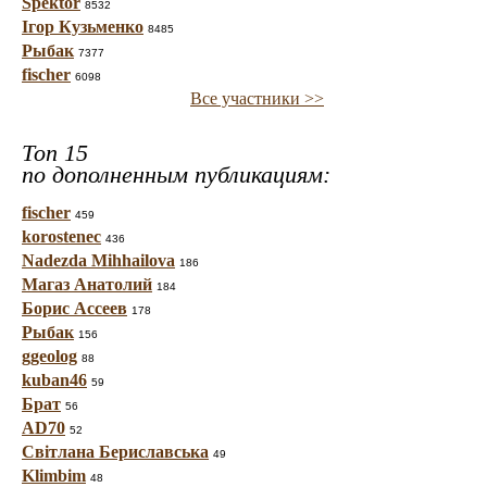
Spektor
8532
Ігор Кузьменко
8485
Рыбак
7377
fischer
6098
Все участники >>
Топ 15
по дополненным публикациям:
fischer
459
korostenec
436
Nadezda Mihhailova
186
Магаз Анатолий
184
Борис Ассеев
178
Рыбак
156
ggeolog
88
kuban46
59
Брат
56
AD70
52
Світлана Бериславська
49
Klimbim
48