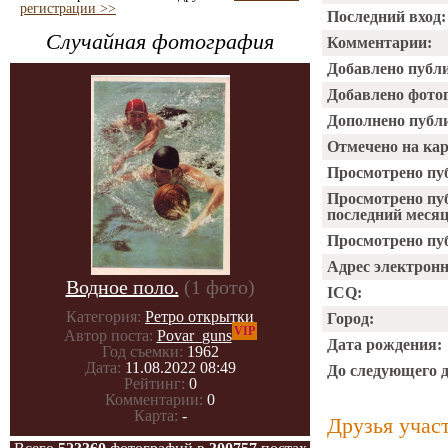
регистрации >>
Последний вход:
Случайная фотография
Комментарии:
Добавлено публ
Добавлено фото
Дополнено публ
Отмечено на ка
Просмотрено пу
Просмотрено пу
последний месяц
Просмотрено пуб
Адрес электрон
Водное поло.
(1 фото)
ICQ:
Категория:
Ретро открытки
Город:
VIP
Автор поста:
Povar_guns
Дата рождения:
Год съемки:
1962
Дата:
11.08.2022 08:49
До следующего 
Рейтинг:
0
Комментарии:
0
Карта:
-
Друзья учас