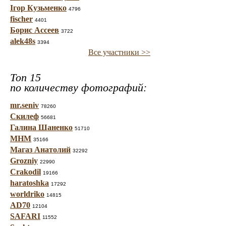
Ігор Кузьменко
4796
fischer
4401
Борис Ассеев
3722
alek48s
3394
Все участники >>
Топ 15
по количеству фотографий:
mr.seniv
78260
Скилеф
56681
Галина Шаненко
51710
МНМ
35166
Магаз Анатолий
32292
Grozniy
22990
Crakodil
19166
haratoshka
17292
worldriko
14815
AD70
12104
SAFARI
11552