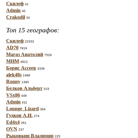
Скилеф
41
Admin
40
Crakodil
33
Топ 15 географов:
Скилеф
22332
AD70
7819
Магаз Анатолий
7529
МНМ
4912
Борис Ассеев
3339
alek48s
1488
Ronny
1390
Белков Альберт
515
VSx86
446
Admin
411
Lounge_Lizard
364
Гудков А.И.
274
Ed4x4
261
OVN
237
Рыковкин Владимир
225