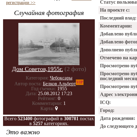
Статус пользова
регистрации >>
На проекте с:
Случайная фотография
Последний вход:
Комментарии:
Добавлено публ
Добавлено фото
Дополнено публ
Отмечено на ка
Просмотрено пу
Дом Советов,1955г.
(2 фото)
Просмотрено пу
Категория:
Чебоксары
последний месяц
VIP
Автор поста:
Белков Альберт
Просмотрено пуб
Год съемки:
1955
Дата:
25.08.2012 17:23
Адрес электрон
Рейтинг:
0
ICQ:
Комментарии:
1
Карта:
Город:
Дата рождения:
Всего
523400
фотографий в
300781
постах
в
5257
категориях.
До следующего 
Это важно