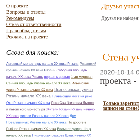
Друзья учас
О проекте
Вопросы и ответы
Рекомендуем
Друзья не найден
Отказ от ответственности
Правообладателям
Реклама на проекте
Слова для поиска:
Стена у
Льговский монастырь начало ХХ века Рязань
Рязанский
кремль начало ХХ века Рязань
Соборная площадь
2020-10-14 
начало ХХ века Рязань
первая мировая
1-ая мировая
проекта -
Сенная площадь Рязань начало ХХ века
Ильинская
Вознесенская улица
улица Рязань начало ХХ века
Рязань начало ХХ века
Плавающий мост на реке
Только зарегис
Оке Рязань начало ХХ века
Река Ока близ села Льгово
записи на стене!
и Льговского монастыря
Жители Рязани Рязань начало
ХХ века
жители Рязань начало ХХ века
Дом
Повалишиных Рязань начало ХХ века
По дороге в
Рыбное Рязань начало ХХ века
Большая улица Шацк
начало ХХ века
Никольская церковь Шацк начало ХХ