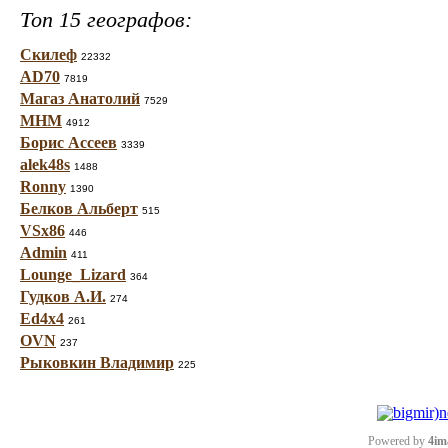
Топ 15 географов:
Скилеф
22332
AD70
7819
Магаз Анатолий
7529
МНМ
4912
Борис Ассеев
3339
alek48s
1488
Ronny
1390
Белков Альберт
515
VSx86
446
Admin
411
Lounge_Lizard
364
Гудков А.И.
274
Ed4x4
261
OVN
237
Рыковкин Владимир
225
Powered by
4im