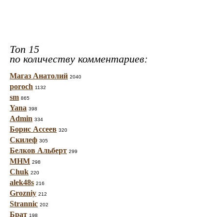
Топ 15
по количеству комментариев:
Магаз Анатолий
2040
poroch
1132
sm
865
Yana
398
Admin
334
Борис Ассеев
320
Скилеф
305
Белков Альберт
299
МНМ
298
Chuk
220
alek48s
216
Grozniy
212
Strannic
202
Брат
198