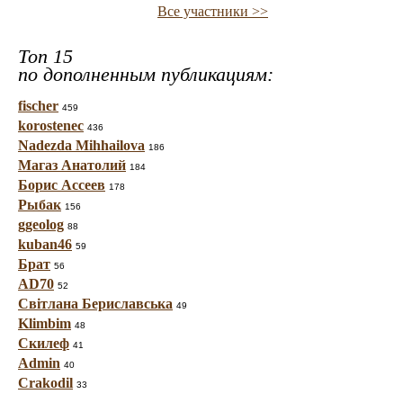
Все участники >>
Топ 15
по дополненным публикациям:
fischer
459
korostenec
436
Nadezda Mihhailova
186
Магаз Анатолий
184
Борис Ассеев
178
Рыбак
156
ggeolog
88
kuban46
59
Брат
56
AD70
52
Світлана Бериславська
49
Klimbim
48
Скилеф
41
Admin
40
Crakodil
33