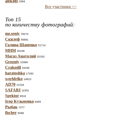
alek48s
3394
Все участники >>
Топ 15
по количеству фотографий:
mr.seniv
78274
Скилеф
56681
Галина Шаненко
51714
МНМ
35166
Магаз Анатолий
32292
Grozniy
22990
Crakodil
19166
haratoshka
17292
worldriko
14815
AD70
12104
SAFARI
11552
Spektor
8532
Ігор Кузьменко
8485
Рыбак
7377
fischer
6098