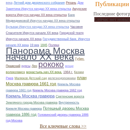
Публикации 
века
Летний дом дворянского собрания
Рязань
Дом
Замятина Иркутск начдао ХХ века открытка
Амурские
Последние фотогр
ворота Иркутск начдао ХХ века открытка
Банк
Сейчас нет новых
Медведниковой Иркутск начдао ХХ века открытка
Бульвар Иркутск начдао ХХ века открытка
Часовня
Спасителя Иркутск начало ХХ века
Городской театр
Иркутск начало ХХ века
Государственный банк. Иркутск
начало ХХ века
19 век
1845
Поляки
Панорама Москва
начало ХХ века
Губин.
рококо
Пражский
курсы
Лен
мощи
волоколамск
монастырь.нач.ХХ века.
1964 г.
Казаки
план
Ржев
Малюков Детский сад
железнодорожники
Москва гравюра 1661 год
Кремль Москва
гравюра 1661 год
Кремль Москва гравюра 1662 год
Кремль Москва гравюра
Сретенские ворота
Земляного города Москва гравюра
Внутренность
Потешный дворец Москва
Кремля Москва гравюра
гравюра 1886 год
Головинский дворец гравюра 1886
год Москва
Все ключевые слова >>