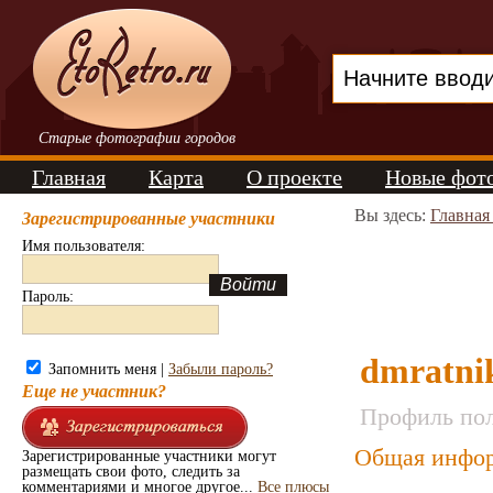
Старые фотографии городов
Главная
Карта
О проекте
Новые фот
Вы здесь:
Главная
Зарегистрированные участники
Имя пользователя:
Пароль:
dmratni
Запомнить меня |
Забыли пароль?
Еще не участник?
Профиль пол
Общая инфор
Зарегистрированные участники могут
размещать свои фото, следить за
комментариями и многое другое...
Все плюсы