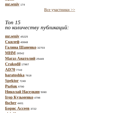
mr.seniv
174
Все участники >>
Топ 15
по количеству публикаций:
mr.seniv
45225
Скилеф
40848
Галина Шаненко
32703
МНМ
26542
Магаз Анатолий
25449
Crakodil
17967
AD70
7743
haratoshka
7618
Spektor
7249
Рыбак
6790
Николай Наседкин
5090
Ігор Кузьменко
4796
fischer
4401
Борис Ассеев
3722