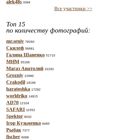
alek48s
3394
Все участники >>
Топ 15
по количеству фотографий:
mr.seniv
78260
Скилеф
56681
Галина Шаненко
51710
МНМ
35166
Магаз Анатолий
32292
Grozniy
22990
Crakodil
19166
haratoshka
17292
worldriko
14815
AD70
12104
SAFARI
11552
Spektor
8532
Ігор Кузьменко
8485
Рыбак
7377
fischer
6098