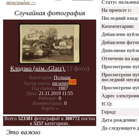
Статус пользова
регистрации >>
На проекте с:
Случайная фотография
Последний вход:
Комментарии:
Добавлено публ
Добавлено фото
Дополнено публ
Отмечено на ка
Просмотрено пу
Клодзко (нім.-Glatz).
(2 фото)
Просмотрено пу
Категория:
Польша
последний месяц
VIP
Автор поста:
mr.seniv
Просмотрено пуб
Год съемки:
1887
Дата:
21.11.2019 11:55
Адрес электрон
Рейтинг:
0
Комментарии:
0
ICQ:
Карта:
-
Город:
Всего
523381
фотографий в
300772
постах
Дата рождения:
в
5257
категориях.
До следующего 
Это важно