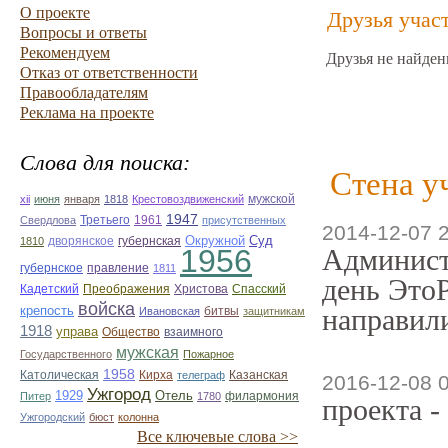
О проекте
Друзья учас
Вопросы и ответы
Рекомендуем
Друзья не найден
Отказ от ответственности
Правообладателям
Реклама на проекте
Слова для поиска:
Стена у
мужской
xii
июня
января
1818
Крестовоздвиженский
1947
Третьего
1961
Свердлова
присутственных
2014-12-07 
Окружной
Суд
дворянское
губернская
1810
1956
Админист
губернское
правление
1811
день ЭтоР
Кадетский
Преображения
Христова
Спасский
войска
крепость
направили
битвы
Ивановская
защитникам
1918
управа
Общество
взаимного
мужская
Государственного
Пожарное
1958
Католическая
Кирха
Казанская
телеграф
2016-12-08 
Ужгород
1929
Отель
филармония
Питер
1780
проекта -
Ужгородский
бюст
колонна
Все ключевые слова >>