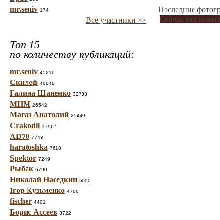
mr.seniv
Последние фотогр
174
Сейчас нет новых
Все участники >>
Топ 15
по количеству публикаций:
mr.seniv
45211
Скилеф
40848
Галина Шаненко
32703
МНМ
26542
Магаз Анатолий
25449
Crakodil
17967
AD70
7743
haratoshka
7618
Spektor
7249
Рыбак
6790
Николай Наседкин
5090
Ігор Кузьменко
4796
fischer
4401
Борис Ассеев
3722