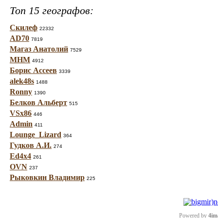
Топ 15 географов:
Скилеф
22332
AD70
7819
Магаз Анатолий
7529
МНМ
4912
Борис Ассеев
3339
alek48s
1488
Ronny
1390
Белков Альберт
515
VSx86
446
Admin
411
Lounge_Lizard
364
Гудков А.И.
274
Ed4x4
261
OVN
237
Рыковкин Владимир
225
Powered by
4im