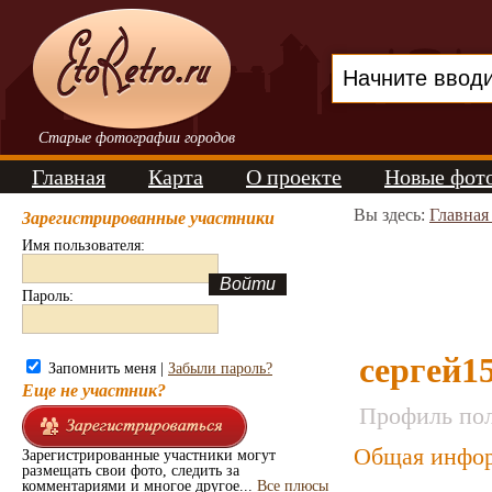
Старые фотографии городов
Главная
Карта
О проекте
Новые фот
Вы здесь:
Главная
Зарегистрированные участники
Имя пользователя:
Пароль:
сергей1
Запомнить меня |
Забыли пароль?
Еще не участник?
Профиль пол
Общая инфор
Зарегистрированные участники могут
размещать свои фото, следить за
комментариями и многое другое...
Все плюсы