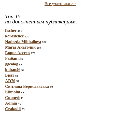
Все участники >>
Топ 15
по дополненным публикациям:
fischer
459
korostenec
436
Nadezda Mihhailova
186
Магаз Анатолий
184
Борис Ассеев
178
Рыбак
156
ggeolog
88
kuban46
59
Брат
56
AD70
52
Світлана Бериславська
49
Klimbim
48
Скилеф
41
Admin
40
Crakodil
33