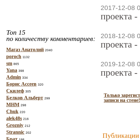
2017-12-08 
проекта -
Топ 15
2018-12-08 
по количеству комментариев:
проекта -
Магаз Анатолий
2040
poroch
1132
2019-12-08 
sm
865
проекта -
Yana
398
Admin
334
Борис Ассеев
320
Скилеф
305
Только зарегис
Белков Альберт
299
записи на стене!
МНМ
298
Chuk
220
alek48s
216
Grozniy
212
Strannic
202
Публикации 
Брат
198