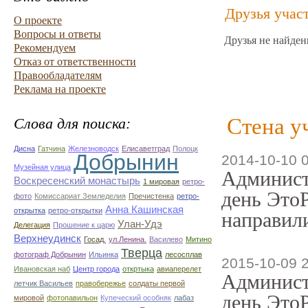
Друзья учас
О проекте
Вопросы и ответы
Друзья не найден
Рекомендуем
Отказ от ответственности
Правообладателям
Реклама на проекте
Стена у
Слова для поиска:
Дисна
Гатчина
Железноводск
Елисаветград
Полоцк
Добрынин
2014-10-10 
Музейная улица
Админист
Воскресенский монастырь
1 мировая
ретро-
день ЭтоР
фото
Комиссариат Земледелия
Пречистенка
ретро-
Анна Кашинская
открытка
ретро-открытки
направили
Улан-Удэ
Делегация
Прошение к царю
Верхнеудинск
Госад.
ул.Ленина.
Василево
Митино
Тверца
фотограф Добрынин
Ильинка
лесосплав
2015-10-09 
Ивановская наб
Центр города
откртыка
авиаперелет
Админист
летчик Васильев
правобережье
солдаты первой
день ЭтоР
мировой
фотопавильон
Купеческий особняк
лабаз