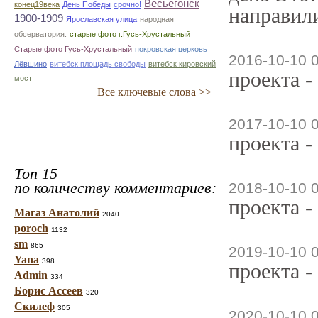
Весьегонск
конец19века
День Победы
срочно!
направили
1900-1909
Ярославская улица
народная
обсерватория.
старые фото г.Гусь-Хрустальный
Старые фото Гусь-Хрустальный
покровская церковь
2016-10-10 
Лёвшино
витебск площадь свободы
витебск кировский
проекта -
мост
Все ключевые слова >>
2017-10-10 
проекта -
Топ 15
по количеству комментариев:
2018-10-10 
проекта -
Магаз Анатолий
2040
poroch
1132
sm
865
2019-10-10 
Yana
398
проекта -
Admin
334
Борис Ассеев
320
Скилеф
305
2020-10-10 