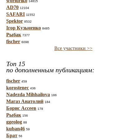
worldriko
14815
AD70
12104
SAFARI
11552
Spektor
8532
Ігор Кузьменко
8485
Рыбак
7377
fischer
6098
Все участники >>
Топ 15
по дополненным публикациям:
fischer
459
korostenec
436
Nadezda Mihhailova
186
Магаз Анатолий
184
Борис Ассеев
178
Рыбак
156
ggeolog
88
kuban46
59
Брат
56