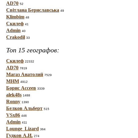
AD70
52
Світлана Бериславська
49
Klimbim
48
Скилеф
41
Admin
40
Crakodil
33
Топ 15 географов:
Скилеф
22332
AD70
7819
Магаз Анатолий
7529
МНМ
4912
Борис Ассеев
3339
alek48s
1488
Ronny
1390
Белков Альберт
515
VSx86
446
Admin
411
Lounge_Lizard
364
Гудков А.И.
274