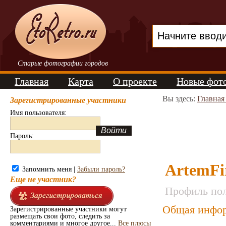
Старые фотографии городов
Главная
Карта
О проекте
Новые фот
Вы здесь:
Главная
Зарегистрированные участники
Имя пользователя:
Пароль:
ArtemFi
Запомнить меня |
Забыли пароль?
Еще не участник?
Профиль пол
Общая инфор
Зарегистрированные участники могут
размещать свои фото, следить за
комментариями и многое другое...
Все плюсы