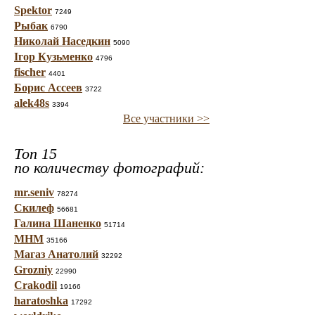
Spektor
7249
Рыбак
6790
Николай Наседкин
5090
Ігор Кузьменко
4796
fischer
4401
Борис Ассеев
3722
alek48s
3394
Все участники >>
Топ 15
по количеству фотографий:
mr.seniv
78274
Скилеф
56681
Галина Шаненко
51714
МНМ
35166
Магаз Анатолий
32292
Grozniy
22990
Crakodil
19166
haratoshka
17292