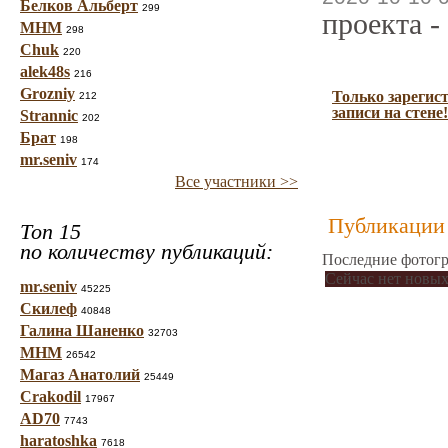
Белков Альберт
299
проекта -
МНМ
298
Chuk
220
alek48s
216
Grozniy
Только зарегис
212
записи на стене!
Strannic
202
Брат
198
mr.seniv
174
Все участники >>
Публикации 
Топ 15
по количеству публикаций:
Последние фотогр
Сейчас нет новых
mr.seniv
45225
Скилеф
40848
Галина Шаненко
32703
МНМ
26542
Магаз Анатолий
25449
Crakodil
17967
AD70
7743
haratoshka
7618