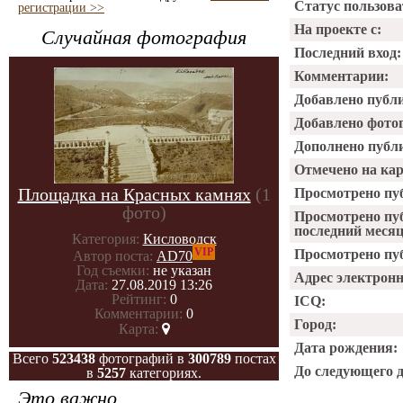
Статус пользова
регистрации >>
На проекте с:
Случайная фотография
Последний вход:
Комментарии:
Добавлено публ
Добавлено фото
Дополнено публ
Отмечено на ка
Площадка на Красных камнях
(1
Просмотрено пу
фото)
Просмотрено пу
последний месяц
Категория:
Кисловодск
VIP
Просмотрено пуб
Автор поста:
AD70
Год съемки:
не указан
Адрес электрон
Дата:
27.08.2019 13:26
Рейтинг:
0
ICQ:
Комментарии:
0
Город:
Карта:
Дата рождения:
Всего
523438
фотографий в
300789
постах
До следующего 
в
5257
категориях.
Это важно