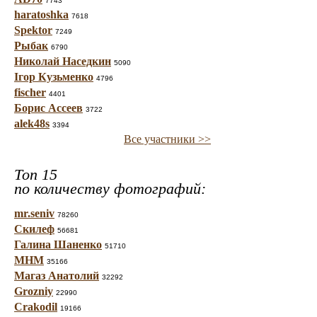
7743
haratoshka
7618
Spektor
7249
Рыбак
6790
Николай Наседкин
5090
Ігор Кузьменко
4796
fischer
4401
Борис Ассеев
3722
alek48s
3394
Все участники >>
Топ 15
по количеству фотографий:
mr.seniv
78260
Скилеф
56681
Галина Шаненко
51710
МНМ
35166
Магаз Анатолий
32292
Grozniy
22990
Crakodil
19166