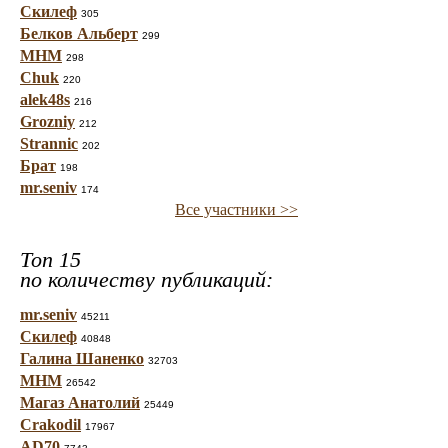
Скилеф
305
Белков Альберт
299
МНМ
298
Chuk
220
alek48s
216
Grozniy
212
Strannic
202
Брат
198
mr.seniv
174
Все участники >>
Топ 15
по количеству публикаций:
mr.seniv
45211
Скилеф
40848
Галина Шаненко
32703
МНМ
26542
Магаз Анатолий
25449
Crakodil
17967
AD70