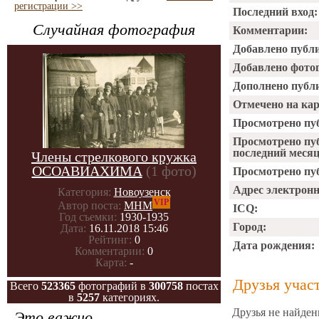
регистрации >>
Последний вход:
Случайная фотография
Комментарии:
Добавлено публ
Добавлено фото
Дополнено публ
Отмечено на ка
Просмотрено пу
Просмотрено пу
последний месяц
Члены стрелкового кружка
ОСОАВИАХИМА
(1 фото)
Просмотрено пуб
Адрес электрон
Категория:
Новоузенск
VIP
Автор поста:
МНМ
ICQ:
Год съемки:
1930-1935
Город:
Дата:
16.11.2018 15:46
Рейтинг:
0
Дата рождения:
Комментарии:
0
Карта:
-
Друзья учас
Всего
523365
фотографий в
300758
постах
в
5257
категориях.
Друзья не найден
Это важно