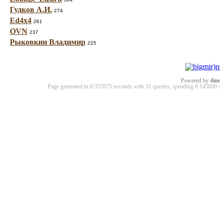
Гудков А.И.
274
Ed4x4
261
OVN
237
Рыковкин Владимир
225
Powered by
4im
Page generated in 0.355975 seconds with 31 queries, spending 0.14500