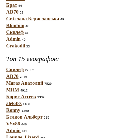
Брат
56
AD70
52
Світлана Бериславська
49
Klimbim
48
Скилеф
41
Admin
40
Crakodil
33
Топ 15 географов:
Скилеф
22332
AD70
7819
Магаз Анатолий
7529
МНМ
4912
Борис Ассеев
3339
alek48s
1488
Ronny
1390
Белков Альберт
515
VSx86
446
Admin
411
Lounge_Lizard
364