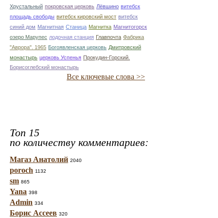
Хрустальный
покровская церковь
Лёвшино
витебск
площадь свободы
витебск кировский мост
витебск
синий дом
Магнитная
Станица
Магнитка
Магнитогорск
озеро Марупес
лодочная станция
Главпочта
Фабрика
"Аврора". 1965
Богоявленская церковь
Дмитровский
монастырь
церковь Успенья
Прокудин-Горский.
Борисоглебский монастырь
Все ключевые слова >>
Топ 15
по количеству комментариев:
Магаз Анатолий
2040
poroch
1132
sm
865
Yana
398
Admin
334
Борис Ассеев
320