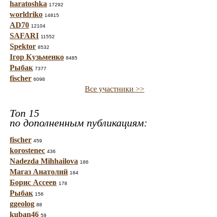
haratoshka
17292
worldriko
14815
AD70
12104
SAFARI
11552
Spektor
8532
Ігор Кузьменко
8485
Рыбак
7377
fischer
6098
Все участники >>
Топ 15
по дополненным публикациям:
fischer
459
korostenec
436
Nadezda Mihhailova
186
Магаз Анатолий
184
Борис Ассеев
178
Рыбак
156
ggeolog
88
kuban46
59