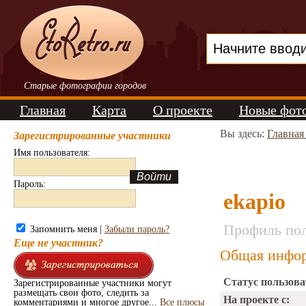
Старые фотографии городов
Главная
Карта
О проекте
Новые фот
Вы здесь:
Главная
Зарегистрированные участники
Имя пользователя:
Пароль:
ekapio
Профиль пол
Запомнить меня |
Забыли пароль?
Еще не участник?
Общая инфор
Статус пользова
Зарегистрированные участники могут
размещать свои фото, следить за
На проекте с:
комментариями и многое другое...
Все плюсы