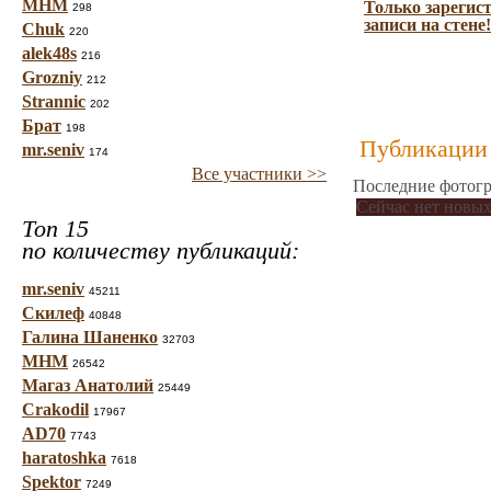
МНМ
Только зарегис
298
записи на стене!
Chuk
220
alek48s
216
Grozniy
212
Strannic
202
Брат
198
Публикации 
mr.seniv
174
Все участники >>
Последние фотогр
Сейчас нет новых
Топ 15
по количеству публикаций:
mr.seniv
45211
Скилеф
40848
Галина Шаненко
32703
МНМ
26542
Магаз Анатолий
25449
Crakodil
17967
AD70
7743
haratoshka
7618
Spektor
7249