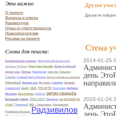
Это важно
Друзья учас
О проекте
Друзья не найден
Вопросы и ответы
Рекомендуем
Отказ от ответственности
Правообладателям
Реклама на проекте
Стена у
Слова для поиска:
2014-01-25 
Богоявленская церковь
Дмитровский монастырь
Админист
церковь Успенья
Прокудин-Горский.
Борисоглебский
монастырь
Тверца.
Краснодар
парк им. Горького
день ЭтоР
Сергач
старый вид сергача
вид из города на поселок
направили
Юбилейный
йошкар-ола
ДК ленин
Савария
Зеленко
Сомбатхей
olacity
1920.
ГПУ.ОГПУ
Аэросани
фабрика
ретро-свадьба
Меллера
фотоплёнка
Ребёнок
2015-01-24 
Большая улица
1910-1915
на которой он
Лавриков
Админист
стоит
Пожарный
980
г. Акмолинск
Радзивилов
Радзивилов
день ЭтоР
Радивилов Волынь