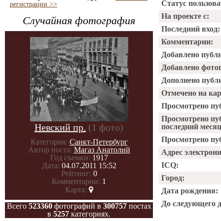
Статус пользова
регистрации >>
На проекте с:
Случайная фотография
Последний вход:
Комментарии:
Добавлено публ
Добавлено фото
Дополнено публ
Отмечено на ка
Просмотрено пу
Просмотрено пу
Невский пр.
(1 фото)
последний месяц
Просмотрено пуб
Категория:
Санкт-Петербург
Автор поста:
Магаз Анатолий
Адрес электрон
Год съемки:
1917
ICQ:
Дата:
04.07.2011 15:52
Рейтинг:
0
Город:
Комментарии:
1
Карта:
Дата рождения:
До следующего 
Всего
523360
фотографий в
300757
постах
в
5257
категориях.