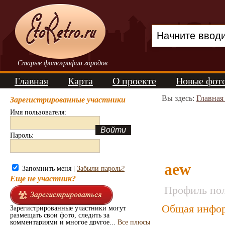
Старые фотографии городов
Главная
Карта
О проекте
Новые фот
Вы здесь:
Главная
Зарегистрированные участники
Имя пользователя:
Пароль:
aew
Запомнить меня |
Забыли пароль?
Еще не участник?
Профиль пол
Общая инфор
Зарегистрированные участники могут
размещать свои фото, следить за
комментариями и многое другое...
Все плюсы