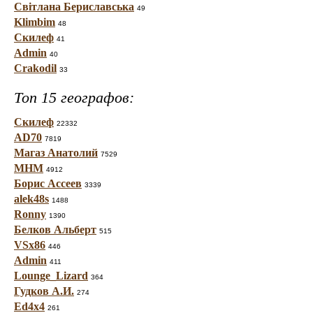
Світлана Бериславська
49
Klimbim
48
Скилеф
41
Admin
40
Crakodil
33
Топ 15 географов:
Скилеф
22332
AD70
7819
Магаз Анатолий
7529
МНМ
4912
Борис Ассеев
3339
alek48s
1488
Ronny
1390
Белков Альберт
515
VSx86
446
Admin
411
Lounge_Lizard
364
Гудков А.И.
274
Ed4x4
261