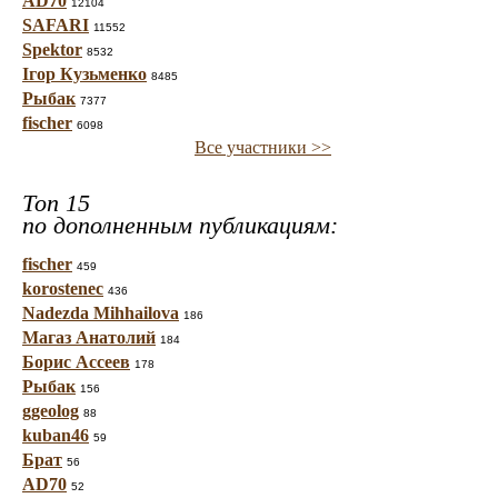
AD70
12104
SAFARI
11552
Spektor
8532
Ігор Кузьменко
8485
Рыбак
7377
fischer
6098
Все участники >>
Топ 15
по дополненным публикациям:
fischer
459
korostenec
436
Nadezda Mihhailova
186
Магаз Анатолий
184
Борис Ассеев
178
Рыбак
156
ggeolog
88
kuban46
59
Брат
56
AD70
52