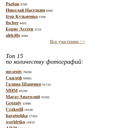
Рыбак
6790
Николай Наседкин
5090
Ігор Кузьменко
4796
fischer
4401
Борис Ассеев
3722
alek48s
3394
Все участники >>
Топ 15
по количеству фотографий:
mr.seniv
78260
Скилеф
56681
Галина Шаненко
51710
МНМ
35166
Магаз Анатолий
32292
Grozniy
22990
Crakodil
19166
haratoshka
17292
worldriko
14815