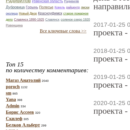
Радивилов
Ровенская область
Радивилiв
направили
Дубровица
Горынь
Полесье
Ковель
райцентр
лиски
Красноуфимск
околица
Новый Двор
старое пожарное
депо
Славянск 1890-1925
Славянск
соленое озеро 1920
2017-01-25 
Ровенщина
проекта -
Все ключевые слова >>
2018-01-25 
проекта -
Топ 15
по количеству комментариев:
2019-01-25 
Магаз Анатолий
2040
проекта -
poroch
1132
sm
865
Yana
398
2020-01-25 
Admin
334
проекта -
Борис Ассеев
320
Скилеф
305
Белков Альберт
299