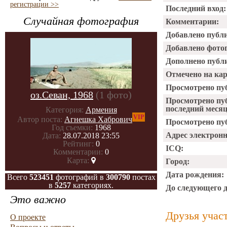
регистрации >>
Последний вход:
Случайная фотография
Комментарии:
Добавлено публ
Добавлено фото
Дополнено публ
Отмечено на ка
Просмотрено пу
оз.Севан, 1968
(1 фото)
Просмотрено пу
последний месяц
Категория:
Армения
VIP
Автор поста:
Агнешка Хабрович
Просмотрено пуб
Год съемки:
1968
Адрес электрон
Дата:
28.07.2018 23:55
Рейтинг:
0
ICQ:
Комментарии:
0
Карта:
Город:
Дата рождения:
Всего
523451
фотографий в
300790
постах
в
5257
категориях.
До следующего 
Это важно
Друзья учас
О проекте