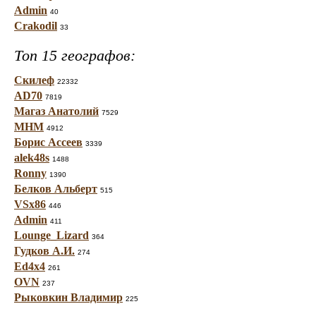
Admin
40
Crakodil
33
Топ 15 географов:
Скилеф
22332
AD70
7819
Магаз Анатолий
7529
МНМ
4912
Борис Ассеев
3339
alek48s
1488
Ronny
1390
Белков Альберт
515
VSx86
446
Admin
411
Lounge_Lizard
364
Гудков А.И.
274
Ed4x4
261
OVN
237
Рыковкин Владимир
225