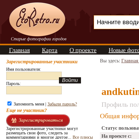
Старые фотографии городов
Главная
Карта
О проекте
Новые фот
Вы здесь:
Главная
Зарегистрированные участники
Имя пользователя:
Пароль:
andkuti
Профиль пол
Запомнить меня |
Забыли пароль?
Еще не участник?
Общая инфор
Статус пользова
Зарегистрированные участники могут
размещать свои фото, следить за
На проекте с:
комментариями и многое другое...
Все плюсы