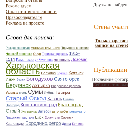
Вопросы и ответы
Друзья не найден
Рекомендуем
Отказ от ответственности
Правообладателям
Реклама на проекте
Стена участ
Слова для поиска:
Только зарегис
записи на стене!
женская гимназия
Рождественская
Траурное шествие
1912-
Невский проспект
Оцуп
Троицкая церковь
1914
Лозовая
Раменское
ул.Чугунова
моностырь
Харьковская
область
Публикации 
Купянск
Волчанск
Чугуев
Богодухов
Святогорск
Последние фотогр
Изюм
Валки
Бердянск
Сейчас нет новых
Ахтырка
Введенская церковь
Сумы
Таганрог
Лубны
Уездных
мест.
Старый Оскол
Казань
Нижний
Константиноград
Красноград
Новгород
Стрый
Витебск
Жмеринка
автопробег
ретро-авто
Ейск
Графская пристань
Ессентуки
Саранск
Бородино.ретро
Кисловодск
Дисна
Гатчина