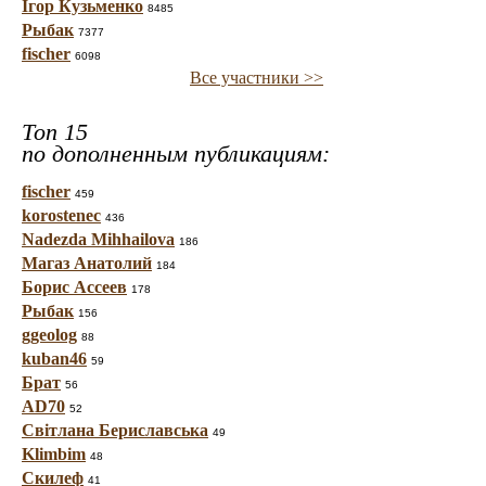
Ігор Кузьменко
8485
Рыбак
7377
fischer
6098
Все участники >>
Топ 15
по дополненным публикациям:
fischer
459
korostenec
436
Nadezda Mihhailova
186
Магаз Анатолий
184
Борис Ассеев
178
Рыбак
156
ggeolog
88
kuban46
59
Брат
56
AD70
52
Світлана Бериславська
49
Klimbim
48
Скилеф
41