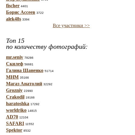
fischer
4401
Борис Ассеев
3722
alek48s
3394
Все участники >>
Топ 15
по количеству фотографий:
mr.seniv
78286
Скилеф
56681
Галина Шаненко
51714
МНМ
35166
Магаз Анатолий
32292
Grozniy
22990
Crakodil
19166
haratoshka
17292
worldriko
14815
AD70
12104
SAFARI
11552
Spektor
8532