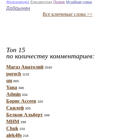
Железноводск
Елисаветград
Полоцк
Музейная улица
Добрынин
Все ключевые слова >>
Топ 15
по количеству комментариев:
Магаз Анатолий
2040
poroch
1132
sm
865
Yana
398
Admin
334
Борис Ассеев
320
Скилеф
305
Белков Альберт
299
МНМ
298
Chuk
220
alek48s
216