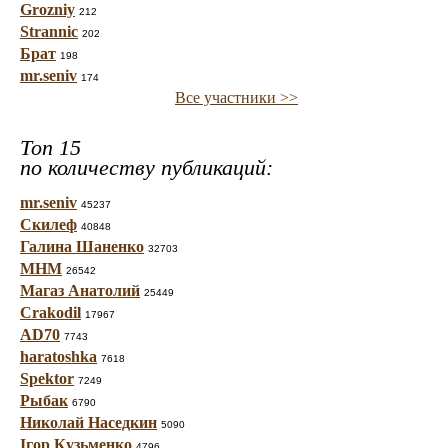
Grozniy
212
Strannic
202
Брат
198
mr.seniv
174
Все участники >>
Топ 15
по количеству публикаций:
mr.seniv
45237
Скилеф
40848
Галина Шаненко
32703
МНМ
26542
Магаз Анатолий
25449
Crakodil
17967
AD70
7743
haratoshka
7618
Spektor
7249
Рыбак
6790
Николай Наседкин
5090
Ігор Кузьменко
4796