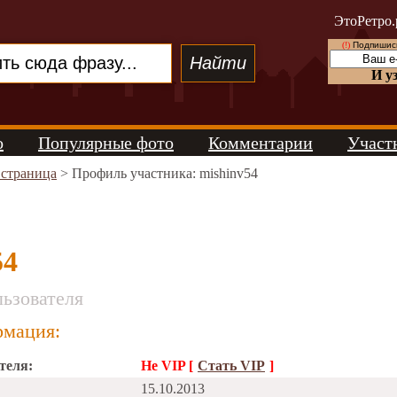
ЭтоРетро.
(!)
Подпишись
И у
о
Популярные фото
Комментарии
Участ
 страница
> Профиль участника: mishinv54
54
ьзователя
мация:
теля:
Не VIP [
Стать VIP
]
15.10.2013