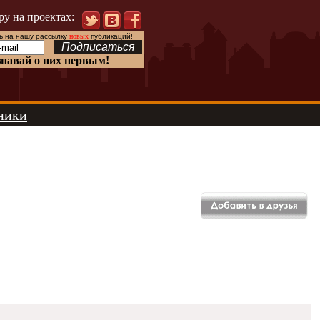
ру на проектах:
 на нашу рассылку
новых
публикаций!
знавай о них первым!
ники