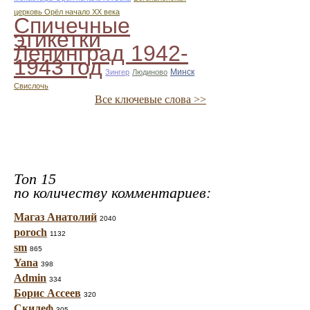
церковь Орёл начало ХХ века
Спичечные
этикетки
Ленинград 1942-
1943 год
Минск
Зингер
Людиново
Свислочь
Все ключевые слова >>
Топ 15
по количеству комментариев:
Магаз Анатолий
2040
poroch
1132
sm
865
Yana
398
Admin
334
Борис Ассеев
320
Скилеф
305