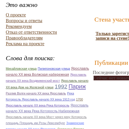
Это важно
О проекте
Стена участ
Вопросы и ответы
Рекомендуем
Отказ от ответственности
Только зарегис
Правообладателям
записи на стене!
Реклама на проекте
Слова для поиска:
Публикации 
Ярославль
Михайловская улица
Пилипоновская улица
Последние фотогр
начало ХХ века Волжская набережная
Ярославль
Сейчас нет новых
начало ХХ века Воздвиженский мост
Ярославль начало
1992
Париж
ХХ века Дом на Железной улице
Разлив Волги начало ХХ века Ярославль
Река
Которосль Ярославль начало ХХ века 1913 год
1700
Ярославль
Ярославль начало ХХ века Река Которосль
начало ХХ века Река Которосль Набережная
Ярославль начало ХХ века Мост через реку Которосль
площадь Площадь им.Розы Люксембург
Знаменские