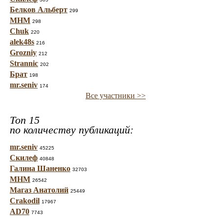
Белков Альберт
299
МНМ
298
Chuk
220
alek48s
216
Grozniy
212
Strannic
202
Брат
198
mr.seniv
174
Все участники >>
Топ 15
по количеству публикаций:
mr.seniv
45225
Скилеф
40848
Галина Шаненко
32703
МНМ
26542
Магаз Анатолий
25449
Crakodil
17967
AD70
7743