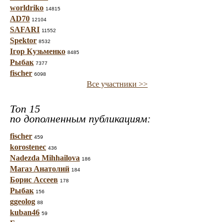
worldriko
14815
AD70
12104
SAFARI
11552
Spektor
8532
Ігор Кузьменко
8485
Рыбак
7377
fischer
6098
Все участники >>
Топ 15
по дополненным публикациям:
fischer
459
korostenec
436
Nadezda Mihhailova
186
Магаз Анатолий
184
Борис Ассеев
178
Рыбак
156
ggeolog
88
kuban46
59