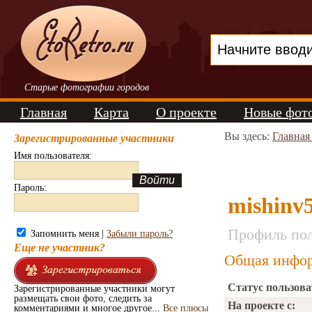
Старые фотографии городов
Главная
Карта
О проекте
Новые фот
Вы здесь:
Главная
Зарегистрированные участники
Имя пользователя:
Пароль:
mishinv
Профиль пол
Запомнить меня |
Забыли пароль?
Еще не участник?
Общая инфор
Статус пользова
Зарегистрированные участники могут
размещать свои фото, следить за
На проекте с:
комментариями и многое другое...
Все плюсы