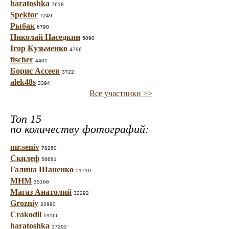
haratoshka
7618
Spektor
7249
Рыбак
6790
Николай Наседкин
5090
Ігор Кузьменко
4796
fischer
4401
Борис Ассеев
3722
alek48s
3394
Все участники >>
Топ 15
по количеству фотографий:
mr.seniv
78260
Скилеф
56681
Галина Шаненко
51710
МНМ
35166
Магаз Анатолий
32292
Grozniy
22990
Crakodil
19166
haratoshka
17292