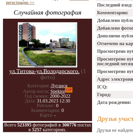
регистрации >>
Последний вход:
Случайная фотография
Комментарии:
Добавлено публ
Добавлено фото
Дополнено публ
Отмечено на ка
Просмотрено пу
Просмотрено пу
последний месяц
ул.Титова-ул.Володарского.
(1
Просмотрено пуб
фото)
Адрес электрон
Категория:
Луганск
ICQ:
VIP
Автор поста:
Spektor
Город:
Год съемки:
2000-2022
Дата:
31.03.2023 12:30
Дата рождения:
Рейтинг:
0
Комментарии:
0
Карта:
-
Друзья учас
Всего
523395
фотографий в
300776
постах
в
5257
категориях.
Друзья не найден