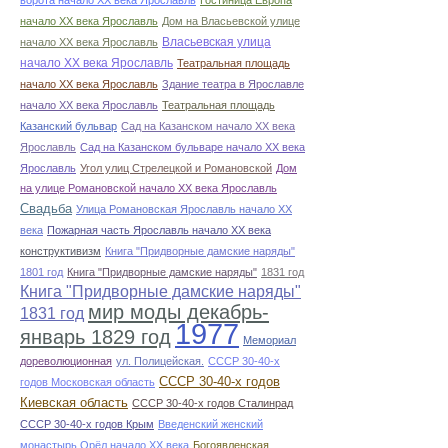
ворота начало ХХ века Ярославль
Гостиница Европа
начало ХХ века Ярославль
Дом на Власьевской улице
Власьевская улица
начало ХХ века Ярославль
начало ХХ века Ярославль
Театральная площадь
начало ХХ века Ярославль
Здание театра в Ярославле
начало ХХ века Ярославль
Театральная площадь
Казанский бульвар
Сад на Казанском начало ХХ века
Ярославль
Сад на Казанском бульваре начало ХХ века
Ярославль
Угол улиц Стрелецкой и Романовской
Дом
на улице Романовской начало ХХ века Ярославль
Свадьба
Улица Романовская Ярославль начало ХХ
века
Пожарная часть Ярославль начало ХХ века
конструктивизм
Книга "Придворные дамские наряды"
1801 год
Книга "Придворные дамские наряды"
1831 год
Книга "Придворные дамские наряды"
мир моды декабрь-
1831 год
1977
январь 1829 год
Мемориал
дореволюционная
ул. Полицейская.
СССР 30-40-х
СССР 30-40-х годов
годов Московская область
Киевская область
СССР 30-40-х годов Сталинрад
СССР 30-40-х годов Крым
Введенский женский
монастырь Орёл начало ХХ века
Богоявленская